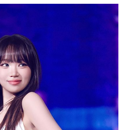
등 압수수
월 중 예
장
 구축
조 마감 다
어려워" 취
무부 대변인