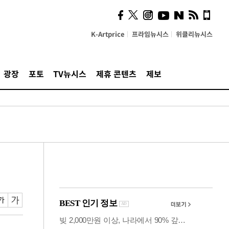
계…'고급 가요'의 주체적
영토
K-Artprice
프라임뉴시스
위클리뉴시스
광장
포토
TV뉴시스
제휴 콘텐츠
제보