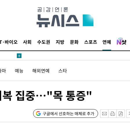
무부 대변인
해 불가피"
등 압수수
월 중 예
IT·바이오
사회
수도권
지방
문화
스포츠
연예
라마
예능
해외연예
스타
장
회복 집중…"목 통증"
 구축
조 마감 다
어려워" 취
구글에서 선호하는 매체로 추가
무부 대변인
해 불가피"