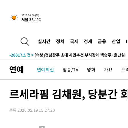
1시간 전 >
[속보] "이란-오만, 호르무즈 해협 통행 항로 합의" 이란 외
-31668초 전 >
[속보]산업장관 "李정부, 원전 반대 안해…안정 전력 위
2026.08.06 (목)
서울 33.1℃
-30365초 전 >
[속보]경찰, '홍명보 선임 논란' 대한축구협회·축구회관 
색
-29752초 전 >
[속보]산업장관 "美무역법 제301조 과잉생산 결과 발표 8
상
-29545초 전 >
[속보]코스피 매도사이드카 발동…4%대 급락
실시간
정치
국제
경제
금융
산업
-28817초 전 >
[속보]전남광주 초대 시민추천 부시장에 백승주·윤난실
-26378초 전 >
서울 열대야 15일째 지속…비공식 '초열대야' 30도 넘어
-24945초 전 >
[속보]코스닥, 2.15포인트(0.27%) 내린 797.44 출발
연예
연예최신
방송/TV
영화
가요
드
-24928초 전 >
[속보]코스피, 119.51포인트(1.81%) 내린 6478.75 개
-21375초 전 >
6월 경상수지 497.3억 달러…두 달 연속 사상 최대
-21326초 전 >
서울 낮 39도 '폭염중대경보'…40도 관측 가능성도
르세라핌 김채원, 당분간 
-18688초 전 >
미 워싱턴주 스포캔 시의 통제불능 3개 산불, 방화선 일부
-10861초 전 >
[속보] 호르무즈 해협 이란-오만 협상 기대속 뉴욕증시 혼
우 0.49%↑
등록 2026.05.19 15:27:20
-9216초 전 >
[속보] 이란 대통령 "지금 최고지도자와 소통하기가 매우 
임 3년 인터뷰
1시간 전 >
[속보] "이란-오만, 호르무즈 해협 통행 항로 합의" 이란 외
-31668초 전 >
[속보]산업장관 "李정부, 원전 반대 안해…안정 전력 위