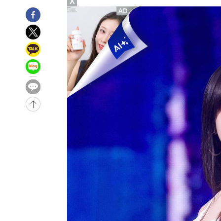
X
-30365초 전 >
[속보]경찰, '홍명보 선임 논란' 대한축구협회·축구회관 
색
-29752초 전 >
[속보]산업장관 "美무역법 제301조 과잉생산 결과 발표 8
상
-29545초 전 >
[속보]코스피 매도사이드카 발동…4%대 급락
-28817초 전 >
[속보]전남광주 초대 시민추천 부시장에 백승주·윤난실
-26378초 전 >
서울 열대야 15일째 지속…비공식 '초열대야' 30도 넘어
-24945초 전 >
[속보]코스닥, 2.15포인트(0.27%) 내린 797.44 출발
-24928초 전 >
[속보]코스피, 119.51포인트(1.81%) 내린 6478.75 개
-21375초 전 >
6월 경상수지 497.3억 달러…두 달 연속 사상 최대
-21326초 전 >
서울 낮 39도 '폭염중대경보'…40도 관측 가능성도
-18688초 전 >
미 워싱턴주 스포캔 시의 통제불능 3개 산불, 방화선 일부
-10861초 전 >
[속보] 호르무즈 해협 이란-오만 협상 기대속 뉴욕증시 혼
우 0.49%↑
-9216초 전 >
[속보] 이란 대통령 "지금 최고지도자와 소통하기가 매우 
임 3년 인터뷰
1시간 전 >
[속보] "이란-오만, 호르무즈 해협 통행 항로 합의" 이란 외