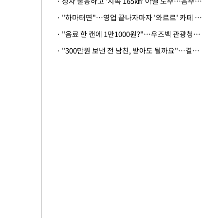
· 정차 불응하고 '시속 165㎞' 아찔 도주…음주운전자 체포
· "하마터면"…영업 끝나자마자 '와르르' 카페 테라스 덮친 대리석 외벽
· "음료 한 캔에 1만1000원?"…우즈벡 관광청까지 나섰다, 유튜버 폭로 후폭풍
· "300만원 보낸 전 남친, 받아도 될까요"…결혼 앞둔 예비신부의 뜻밖 고충