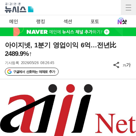
메인
랭킹
섹션
포토
아이지넷, 1분기 영업이익 6억…전년比
2489.9%↑
기사등록
2026/05/26 08:26:45
가
가
구글에서 선호하는 매체로 추가