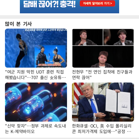
많이 본 기사
"여군 지원 막힌 UDT 훈련 직접
전현무 "전 연인 집착에 친구들과
해봤습니다"…707 출신 女유튜버
연락 끊어"
'완벽 소화'
"신약 찾자"…정부 과제로 속도내
한화큐셀·OCI, 美 수입 폴리실리
는 K-제약바이오
콘 최저가격제 도입에…"공정 경
쟁·수익성 개선 환영"