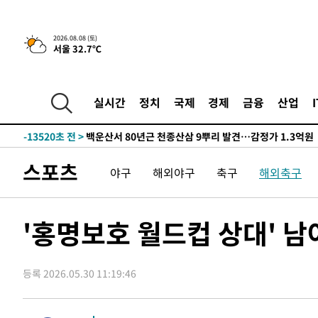
것"
-31673초 전 >
[속보]與 당대표 경선, 제주·인천 권리당원 투표 김민석 
-25447초 전 >
낮 최고 35도 '무더위'…동해안 시간당 30㎜ '강한 비'[
2026.08.08 (토)
서울 32.7℃
-24717초 전 >
[속보]이강인 "감독님이 원하는 마음 느꼈고, 많은 트로피
틀레티코 이적"
-24499초 전 >
수도권 40도 육박 '펄펄'…동해안 일부 지역엔 호의주의
-23468초 전 >
온열질환 사망자 3명 늘어…누적 환자 3000명 돌파
실시간
정치
국제
경제
금융
산업
-17413초 전 >
강릉에 시간당 81.4㎜ 물폭탄…도로 잠기고 담벼락 붕괴
-13520초 전 >
백운산서 80년근 천종산삼 9뿌리 발견…감정가 1.3억원
-11230초 전 >
선재도서 해루질 나섰다 실종 60대, 닷새 만에 숨진 채 발
스포츠
야구
해외야구
축구
해외축구
-8764초 전 >
남자 농구, 나고야 아시안게임서 '홈팀' 일본과 한일전
-8140초 전 >
여수 오동도 해상서 모터보트 전복…1명 사망·1명 실종
-4367초 전 >
극한폭염 한풀 꺾이지만…'낮 최고 35도' 무더위, 열대야 
'홍명보호 월드컵 상대' 남
주 날씨]
-1385초 전 >
축구협회 "압수수색·성접대 논란 사과…쇄신의 기회로 삼
1분 전 >
[속보]'압수수색·성접대 논란' 축구협회 "실망과 걱정 안겨드려
등록 2026.05.30 11:19:46
3시간 전 >
'최고 37도' 폭염 지속…강원동해안 최대 150㎜ 비
5시간 전 >
[속보]뉴욕증시 상승 마감…S&P 0.6% 나스닥 1.3%↑
-32225초 전 >
[속보]與 대표 경선 제주·인천 당원투표…金 47.75%·