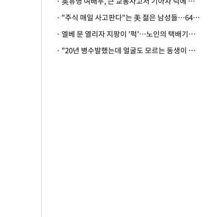
· 英유명 여배우, 큰 교통사고서 기아차 덕에 살았다
· "주식 매일 사고판다"는 美 젊은 남성들…64%가 "나는 인생의 패배자“
· 엘베 문 열리자 지팡이 '퍽'…노인의 택배기사 폭행 이유
· "20년 병수발했는데 얼굴도 모르는 동생이 유산 절반을"…배다른 형제 상속권 있을까