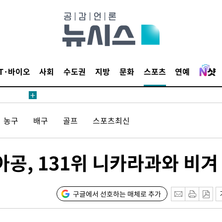
승리
내일날씨]
 원해 아
보
IT·바이오
사회
수도권
지방
문화
스포츠
연예
견
농구
배구
골프
스포츠최신
계속[다음
아공, 131위 니카라과와 비겨
겠다"
 죄송"
구글에서 선호하는 매체로 추가
鄭