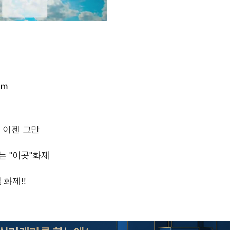
Mute
om