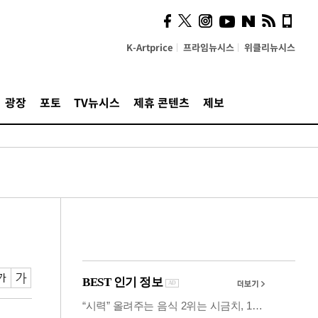
사이 해답 찾았죠"…알을
깨고 나온 '초자아'
K-Artprice
프라임뉴시스
위클리뉴시스
광장
포토
TV뉴시스
제휴 콘텐츠
제보