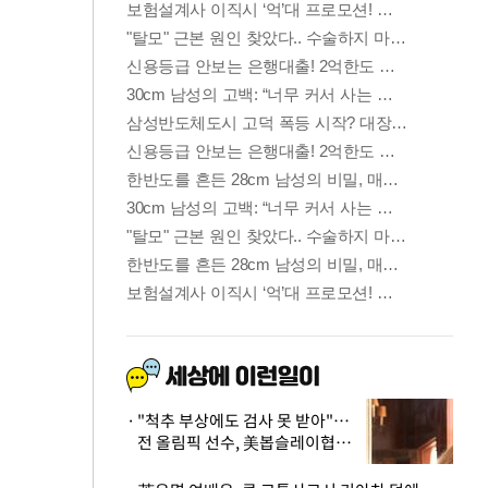
"척추 부상에도 검사 못 받아"…
전 올림픽 선수, 美봅슬레이협회
상대 소송