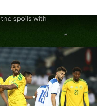
위해 뛸
승리
내일날씨]
 원해 아
보
견
계속[다음
겠다"
 죄송"