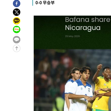
0-0 무승부
42.08%·宋 10.17%
-31759초 전 >
이강인 "아틀레티코 이적 기뻐…등번호 7번 의미보단 팀 
것"
-31694초 전 >
[속보]與 당대표 경선, 제주·인천 권리당원 투표 김민석 
-25468초 전 >
낮 최고 35도 '무더위'…동해안 시간당 30㎜ '강한 비'[
-24738초 전 >
[속보]이강인 "감독님이 원하는 마음 느꼈고, 많은 트로피
틀레티코 이적"
-24520초 전 >
수도권 40도 육박 '펄펄'…동해안 일부 지역엔 호의주의
-23489초 전 >
온열질환 사망자 3명 늘어…누적 환자 3000명 돌파
-17434초 전 >
강릉에 시간당 81.4㎜ 물폭탄…도로 잠기고 담벼락 붕괴
-13541초 전 >
백운산서 80년근 천종산삼 9뿌리 발견…감정가 1.3억원
-11251초 전 >
선재도서 해루질 나섰다 실종 60대, 닷새 만에 숨진 채 발
-8785초 전 >
남자 농구, 나고야 아시안게임서 '홈팀' 일본과 한일전
-8161초 전 >
여수 오동도 해상서 모터보트 전복…1명 사망·1명 실종
-4388초 전 >
극한폭염 한풀 꺾이지만…'낮 최고 35도' 무더위, 열대야 
주 날씨]
-1406초 전 >
축구협회 "압수수색·성접대 논란 사과…쇄신의 기회로 삼
1분 전 >
[속보]'압수수색·성접대 논란' 축구협회 "실망과 걱정 안겨드려
3시간 전 >
'최고 37도' 폭염 지속…강원동해안 최대 150㎜ 비
5시간 전 >
[속보]뉴욕증시 상승 마감…S&P 0.6% 나스닥 1.3%↑