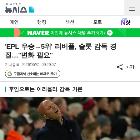
메인
랭킹
섹션
포토
'EPL 우승→5위' 리버풀, 슬롯 감독 경
질…"변화 필요"
기사등록
2026/05/31 09:29:07
가
가
구글에서 선호하는 매체로 추가
후임으로는 이라올라 감독 거론