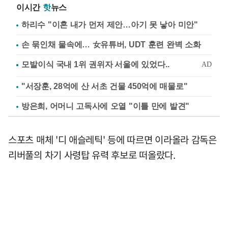
이시간
핫
뉴스
하리수 "이혼 내가 먼저 제안…아기 못 낳아 미안"
손 묶인채 물속에… 女유튜버, UDT 훈련 완벽 소화
"서장훈, 28억에 산 서초 건물 450억에 매물로"
방은희, 어머니 고독사에 오열 "이틀 만에 발견"
스포츠 매체 '디 애슬레틱' 등에 따르면 이라올라 감독은
리버풀의 차기 사령탑 유력 후보로 떠올랐다.