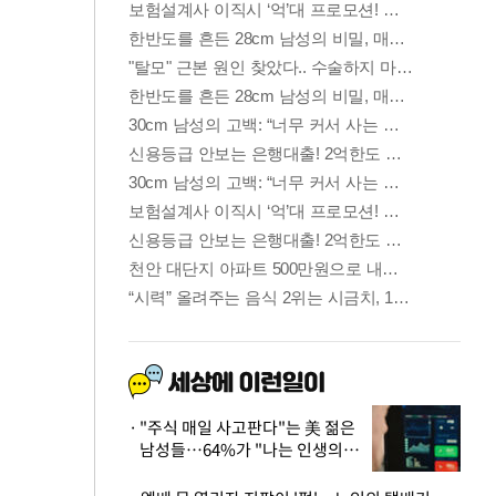
"주식 매일 사고판다"는 美 젊은
남성들…64%가 "나는 인생의
패배자“