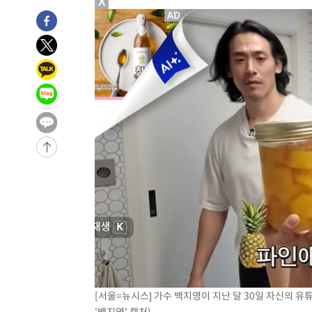
X
[서울=뉴시스] 가수 백지영이 지난 달 30일 자신의 유
'백지영' 캡처)