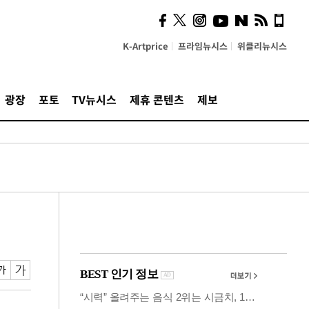
시, 스마트폰 액세서리에
NFC 더했다
K-Artprice
프라임뉴시스
위클리뉴시스
광장
포토
TV뉴시스
제휴 콘텐츠
제보