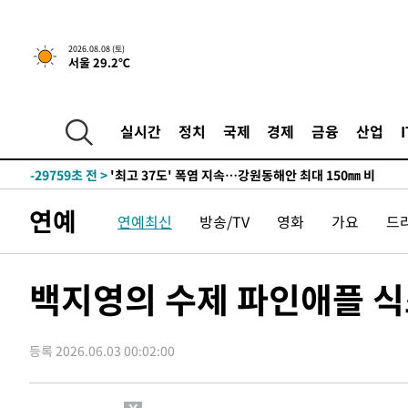
2026.08.08 (토)
서울 29.2℃
실시간
정치
국제
경제
금융
산업
-22885초 전 >
[속보]뉴욕증시 상승 마감…S&P 0.6% 나스닥 1.3%↑
-29759초 전 >
'최고 37도' 폭염 지속…강원동해안 최대 150㎜ 비
-22885초 전 >
[속보]뉴욕증시 상승 마감…S&P 0.6% 나스닥 1.3%↑
연예
연예최신
방송/TV
영화
가요
드
-29759초 전 >
'최고 37도' 폭염 지속…강원동해안 최대 150㎜ 비
-22885초 전 >
[속보]뉴욕증시 상승 마감…S&P 0.6% 나스닥 1.3%↑
백지영의 수제 파인애플 식
등록 2026.06.03 00:02:00