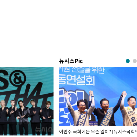
뉴시스Pic
폭력 피해자에 위로·사과…"국가
이번주 국회에는 무슨 일이? [뉴시스국회토