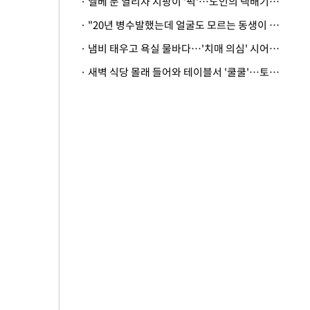
· 엘베 문 열리자 지팡이 '퍽'…노인의 택배기사 폭행 이유
· "20년 병수발했는데 얼굴도 모르는 동생이 유산 절반을"…배다른 형제 상속권 있을까
· 냄비 태우고 욕실 물바다…'치매 의심' 시어머니 검사 권유했다가 '날벼락'
· 새벽 식당 몰래 들어와 테이블서 '쿨쿨'…토사물 남기고 사라진 남성