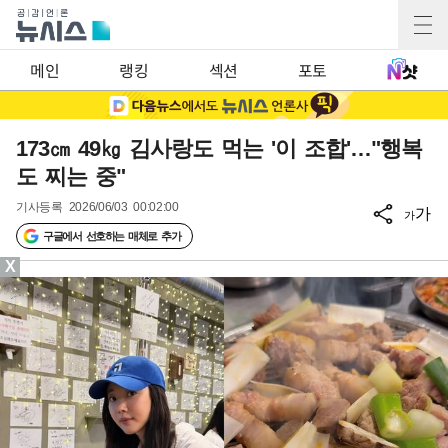
메인
랭킹
섹션
포토
173㎝ 49㎏ 김사랑도 먹는 '이 조합'…"행복
도 찌는 중"
기사등록
2026/06/03 00:02:00
가
가
구글에서 선호하는 매체로 추가
X