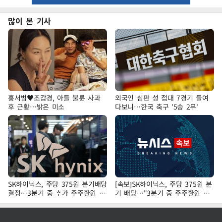
많이 본 기사
홍서범♥조갑경, 아들 불륜 사과
외국인 심판 성 접대 7경기 들여
후 근황…밝은 미소
다보니…한국 축구 '5승 2무'
SK하이닉스, 주당 375원 분기배당
[속보]SK하이닉스, 주당 375원 분
결정…3분기 중 추가 주주환원 발
기 배당…"3분기 중 주주환원 방
표
안 확정"