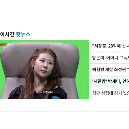
이시간
핫뉴스
"서장훈, 28억에 산
방은희, 어머니 고독사
백혈병 재발 최성원 "
'서준맘' 박세미, 연