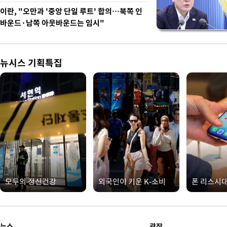
이란, "오만과 '중앙 단일 루트' 합의…북쪽 인
바운드·남쪽 아웃바운드는 임시"
뉴시스 기획특집
모두의 정신건강
외국인이 키운 K-소비
폰 리스시
뉴스
광장