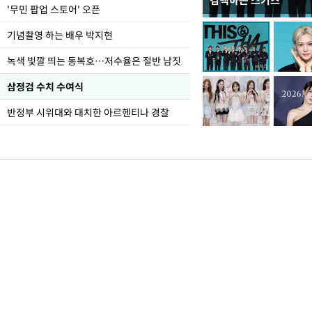
컴백하는 스키즈
지석천 뒤덮은 개구리
'무민 팝업 스토어' 오픈
기념촬영 하는 배우 박지현
녹색 빛깔 띄는 동복호…저수율은 절반 남짓
삼정검 수치 수여식
반정부 시위대와 대치한 아르헨티나 경찰