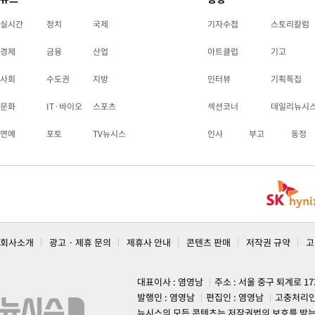
실시간
정치
국제
기자수첩
스토리칼럼
경제
금융
산업
아트클럽
기고
사회
수도권
지방
인터뷰
기획특집
문화
IT·바이오
스포츠
섹션코너
데일리뉴시
연예
포토
TV뉴시스
인사
부고
동정
회사소개
광고 · 제휴 문의
제휴사 안내
콘텐츠 판매
저작권 규약
고
대표이사 : 염영남
주소 : 서울 중구 퇴계로 1
발행인 : 염영남
편집인 : 염영남
고충처리인
뉴시스의 모든 콘텐츠는 저작권법의 보호를 받는 바, 무