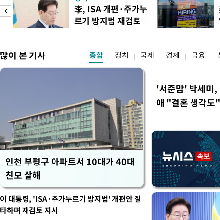
이란혁명수비대(IRGC) 자
李, ISA 개편·주가누
래소와, 이란의 해외 석유 판
르기 방지법 재검토
트워크를 각각 제재한다고 
도
지시
많이 본 기사
종합
정치
국제
경제
금융
'서준맘' 박세미,
애 "결혼 생각도"
인천 부평구 아파트서 10대가 40대
친모 살해
이 대통령, 'ISA·주가누르기 방지법' 개편안 질
타하며 재검토 지시