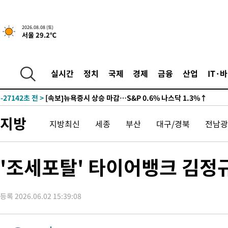
2026.08.08 (토)
서울 29.2℃
실시간
정치
국제
경제
금융
산업
IT·
-27142초 전 >
[속보]뉴욕증시 상승 마감…S&P 0.6% 나스닥 1.3%↑
지방
지방최신
세종
부산
대구/경북
전남광
'조세포탈' 타이어뱅크 김정
등록 2026.06.02 15:39:08