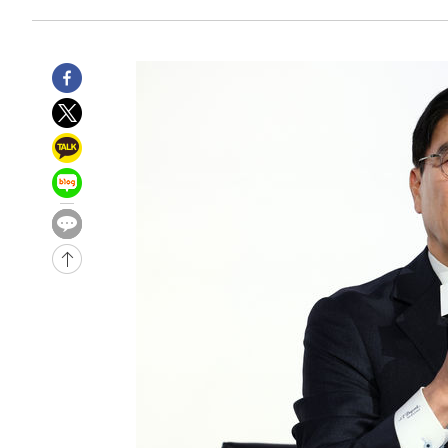
-14765초 전 >
[속보]'압수수색·성접대 논란' 축구협회 "실망과 걱정 
송"
-3386초 전 >
'최고 37도' 폭염 지속…강원동해안 최대 150㎜ 비
58분 전 >
[속보]뉴욕증시 상승 마감…S&P 0.6% 나스닥 1.3%↑