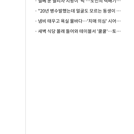
· 엘베 문 열리자 지팡이 '퍽'…노인의 택배기사 폭행 이유
· "20년 병수발했는데 얼굴도 모르는 동생이 유산 절반을"…배다른 형제 상속권 있을까
· 냄비 태우고 욕실 물바다…'치매 의심' 시어머니 검사 권유했다가 '날벼락'
· 새벽 식당 몰래 들어와 테이블서 '쿨쿨'…토사물 남기고 사라진 남성