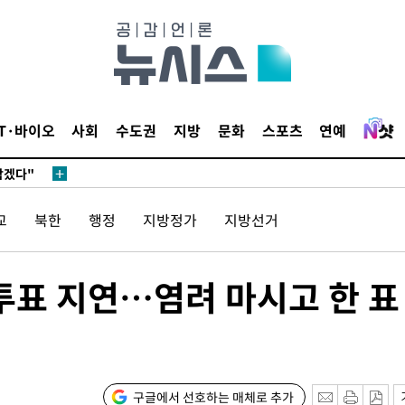
견
IT·바이오
사회
수도권
지방
문화
스포츠
연예
 계속[다음
삼겠다"
안겨드려 죄
교
북한
행정
지방정가
지방선거
투표 지연…염려 마시고 한 표
견
 계속[다음
구글에서 선호하는 매체로 추가
삼겠다"