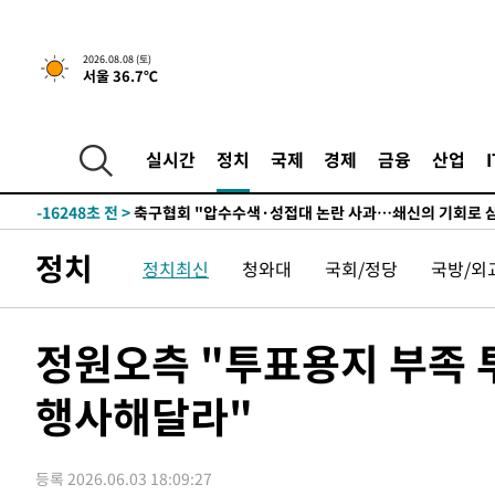
58분 전 >
[속보]뉴욕증시 상승 마감…S&P 0.6% 나스닥 1.3%↑
-28383초 전 >
백운산서 80년근 천종산삼 9뿌리 발견…감정가 1.3억원
2026.08.08 (토)
서울 36.7℃
-26093초 전 >
선재도서 해루질 나섰다 실종 60대, 닷새 만에 숨진 채 발
-23627초 전 >
남자 농구, 나고야 아시안게임서 '홈팀' 일본과 한일전
-23003초 전 >
여수 오동도 해상서 모터보트 전복…1명 사망·1명 실종
실시간
정치
국제
경제
금융
산업
-19230초 전 >
극한폭염 한풀 꺾이지만…'낮 최고 35도' 무더위, 열대야
주 날씨]
-16248초 전 >
축구협회 "압수수색·성접대 논란 사과…쇄신의 기회로 
-14765초 전 >
[속보]'압수수색·성접대 논란' 축구협회 "실망과 걱정 
정치
정치최신
청와대
국회/정당
국방/외
송"
-3386초 전 >
'최고 37도' 폭염 지속…강원동해안 최대 150㎜ 비
58분 전 >
[속보]뉴욕증시 상승 마감…S&P 0.6% 나스닥 1.3%↑
-28383초 전 >
백운산서 80년근 천종산삼 9뿌리 발견…감정가 1.3억원
정원오측 "투표용지 부족 
-26093초 전 >
선재도서 해루질 나섰다 실종 60대, 닷새 만에 숨진 채 발
행사해달라"
-23627초 전 >
남자 농구, 나고야 아시안게임서 '홈팀' 일본과 한일전
-23003초 전 >
여수 오동도 해상서 모터보트 전복…1명 사망·1명 실종
-19230초 전 >
극한폭염 한풀 꺾이지만…'낮 최고 35도' 무더위, 열대야
등록 2026.06.03 18:09:27
주 날씨]
-16248초 전 >
축구협회 "압수수색·성접대 논란 사과…쇄신의 기회로 