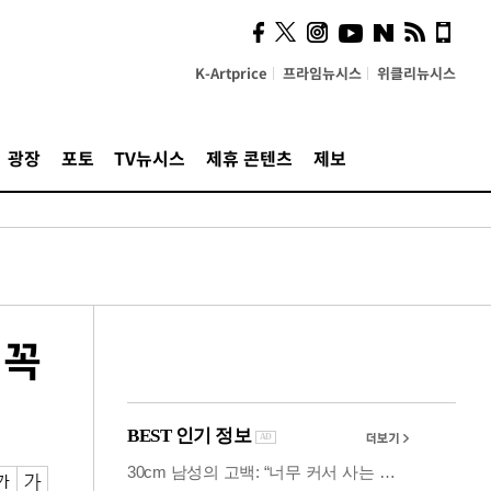
사이 해답 찾았죠"…알을
깨고 나온 '초자아'
K-Artprice
프라임뉴시스
위클리뉴시스
광장
포토
TV뉴시스
제휴 콘텐츠
제보
 꼭