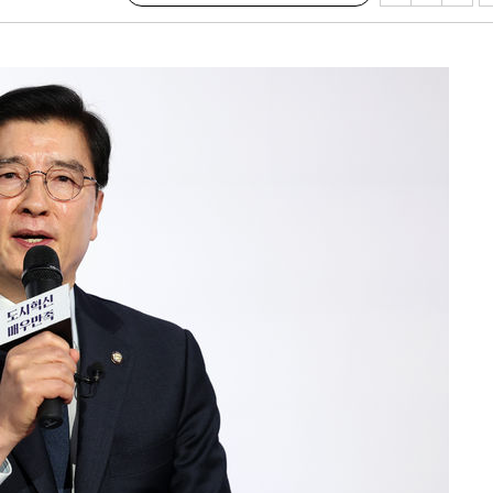
안겨드려 죄