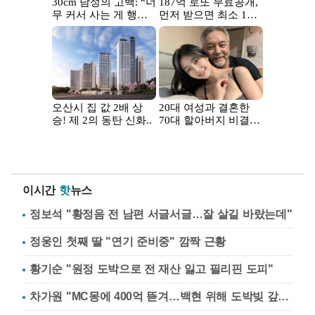
이시간
핫
뉴스
정보석 "황정음 전 남편 서글서글…잘 살길 바랐는데"
정웅인 첫째 딸 "연기 준비중" 깜짝 근황
황기순 "원정 도박으로 전 재산 잃고 필리핀 도피"
차가원 "MC몽에 400억 뜯겨…백현 위해 도박빚 갚아줘"