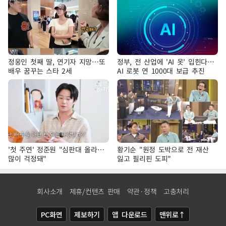
정웅인 첫째 딸, 연기자 지망…또
정부, 전 산업에 'AI 옷' 입힌다…
배우 꿈꾸는 스타 2세
AI 로봇 연 1000대 보급 추진
'첫 주연' 정준원 "심판대 올라…
황기순 "원정 도박으로 전 재산
많이 걱정돼"
잃고 필리핀 도피"
회사소개
제휴/컨텐츠 판매
약관·정책
고충처리
PC화면
제보하기
앱 다운로드
맨위로↑