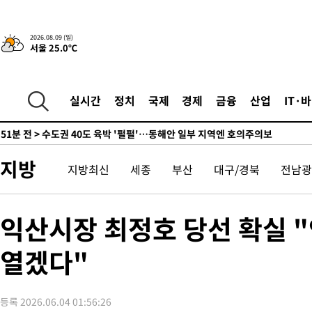
래 44.56%
-4592초 전 >
[속보]與 대표 경선 제주·인천 당원투표…金 47.75%·鄭 42.0
宋 10.17%
-4126초 전 >
이강인 "아틀레티코 이적 기뻐…등번호 7번 의미보단 팀 위해 뛸
2026.08.09 (일)
서울 25.0℃
-4061초 전 >
[속보]與 당대표 경선, 제주·인천 권리당원 투표 김민석 승리
36분 전 >
낮 최고 35도 '무더위'…동해안 시간당 30㎜ '강한 비'[내일날씨]
48분 전 >
[속보]이강인 "감독님이 원하는 마음 느꼈고, 많은 트로피 원해 아
실시간
정치
국제
경제
금융
산업
IT·
코 이적"
51분 전 >
수도권 40도 육박 '펄펄'…동해안 일부 지역엔 호의주의보
1시간 전 >
온열질환 사망자 3명 늘어…누적 환자 3000명 돌파
2시간 전 >
강릉에 시간당 81.4㎜ 물폭탄…도로 잠기고 담벼락 붕괴
지방
지방최신
세종
부산
대구/경북
전남광
3시간 전 >
백운산서 80년근 천종산삼 9뿌리 발견…감정가 1.3억원
4시간 전 >
선재도서 해루질 나섰다 실종 60대, 닷새 만에 숨진 채 발견
5시간 전 >
남자 농구, 나고야 아시안게임서 '홈팀' 일본과 한일전
익산시장 최정호 당선 확실 
5시간 전 >
여수 오동도 해상서 모터보트 전복…1명 사망·1명 실종
열겠다"
6시간 전 >
극한폭염 한풀 꺾이지만…'낮 최고 35도' 무더위, 열대야 계속[다
날씨]
7시간 전 >
축구협회 "압수수색·성접대 논란 사과…쇄신의 기회로 삼겠다"
7시간 전 >
[속보]'압수수색·성접대 논란' 축구협회 "실망과 걱정 안겨드려 죄
등록 2026.06.04 01:56:26
10시간 전 >
'최고 37도' 폭염 지속…강원동해안 최대 150㎜ 비