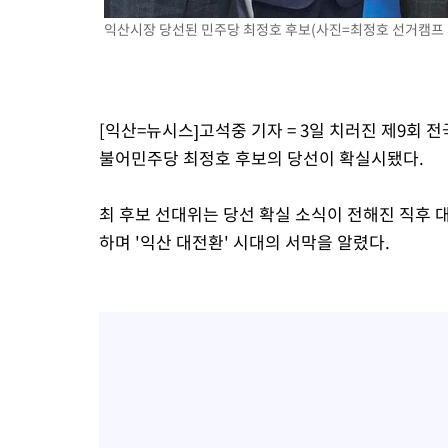
6시간 전 >
극한폭염 한풀 꺾이지만…'낮 최고 35도' 무더위, 열대야 계속[다
익산시장 당선된 민주당 최정호 후보(사진=최정호 선거캠프 제
날씨]
7시간 전 >
축구협회 "압수수색·성접대 논란 사과…쇄신의 기회로 삼겠다"
7시간 전 >
[속보]'압수수색·성접대 논란' 축구협회 "실망과 걱정 안겨드려 죄
10시간 전 >
'최고 37도' 폭염 지속…강원동해안 최대 150㎜ 비
[익산=뉴시스]고석중 기자 = 3일 치러진 제9
12시간 전 >
[속보]뉴욕증시 상승 마감…S&P 0.6% 나스닥 1.3%↑
불어민주당 최정호 후보의 당선이 확실시됐다.
최 후보 선대위는 당선 확실 소식이 전해진 직후 
하며 '익산 대전환' 시대의 서막을 알렸다.