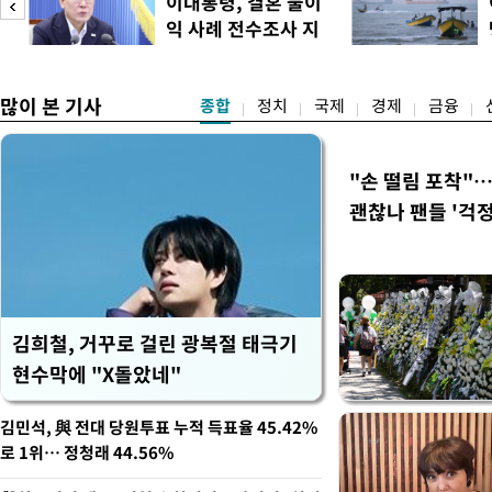
이대통령, 결혼 불이
·울산·경남 경선에서 1승 1
익 사례 전수조사 지
제주·인천 경선에서 이기며 '
시
만 두 후보 간 누적 득표율 차
많이 본 기사
종합
정치
국제
경제
금융
"손 떨림 포착"
괜찮나 팬들 '걱정
김희철, 거꾸로 걸린 광복절 태극기
현수막에 "X돌았네"
김민석, 與 전대 당원투표 누적 득표율 45.42%
로 1위… 정청래 44.56%