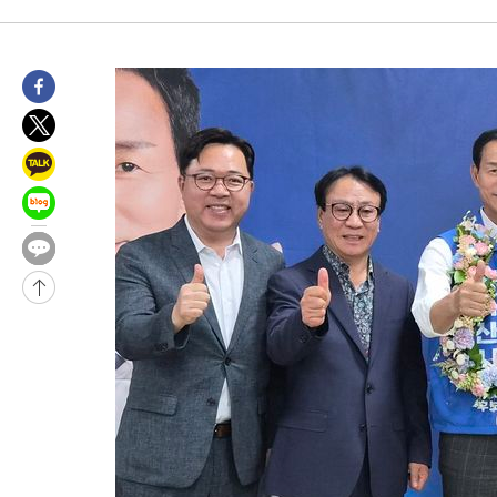
12시간 전 >
[속보]뉴욕증시 상승 마감…S&P 0.6% 나스닥 1.3%↑
-14330초 전 >
이란 "호르무즈 재개방 합의 근접…美 배상 선행돼야"
-5377초 전 >
[속보]與최고위원 제주·인천 순회경선…박선원·최민희·서미화
민수·김용 순
-5330초 전 >
[속보]김민석, 與 전대 당원투표 누적 득표율 45.42%로 1위… 
래 44.56%
-4612초 전 >
[속보]與 대표 경선 제주·인천 당원투표…金 47.75%·鄭 42.0
宋 10.17%
-4146초 전 >
이강인 "아틀레티코 이적 기뻐…등번호 7번 의미보단 팀 위해 뛸
-4081초 전 >
[속보]與 당대표 경선, 제주·인천 권리당원 투표 김민석 승리
35분 전 >
낮 최고 35도 '무더위'…동해안 시간당 30㎜ '강한 비'[내일날씨]
47분 전 >
[속보]이강인 "감독님이 원하는 마음 느꼈고, 많은 트로피 원해 아
코 이적"
51분 전 >
수도권 40도 육박 '펄펄'…동해안 일부 지역엔 호의주의보
1시간 전 >
온열질환 사망자 3명 늘어…누적 환자 3000명 돌파
2시간 전 >
강릉에 시간당 81.4㎜ 물폭탄…도로 잠기고 담벼락 붕괴
3시간 전 >
백운산서 80년근 천종산삼 9뿌리 발견…감정가 1.3억원
4시간 전 >
선재도서 해루질 나섰다 실종 60대, 닷새 만에 숨진 채 발견
5시간 전 >
남자 농구, 나고야 아시안게임서 '홈팀' 일본과 한일전
5시간 전 >
여수 오동도 해상서 모터보트 전복…1명 사망·1명 실종