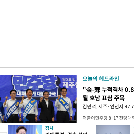
오늘의 헤드라인
"金-鄭 누적격차 0.
될 호남 표심 주목
김민석, 제주·인천서 47.
더불어민주당 8·17 전당대
보가 8일 제주·인천 지역 순
정치
다. 앞서 정청래 후보 우세