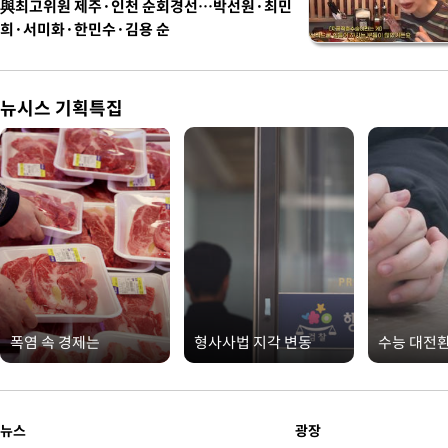
與최고위원 제주·인천 순회경선…박선원·최민
희·서미화·한민수·김용 순
뉴시스 기획특집
폭염 속 경제는
형사사법 지각 변동
수능 대전
뉴스
광장