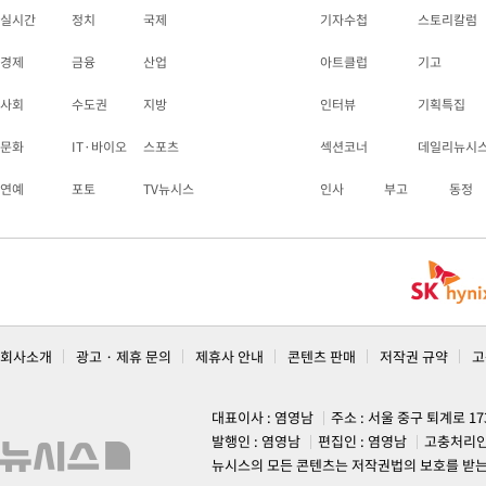
실시간
정치
국제
기자수첩
스토리칼럼
경제
금융
산업
아트클럽
기고
사회
수도권
지방
인터뷰
기획특집
문화
IT·바이오
스포츠
섹션코너
데일리뉴시
연예
포토
TV뉴시스
인사
부고
동정
회사소개
광고 · 제휴 문의
제휴사 안내
콘텐츠 판매
저작권 규약
고
대표이사 : 염영남
주소 : 서울 중구 퇴계로 1
발행인 : 염영남
편집인 : 염영남
고충처리인
뉴시스의 모든 콘텐츠는 저작권법의 보호를 받는 바, 무