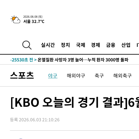
2026.08.08 (토)
서울 32.7℃
4시간 전 >
[속보]뉴욕증시 상승 마감…S&P 0.6% 나스닥 1.3%↑
-27509초 전 >
낮 최고 35도 '무더위'…동해안 시간당 30㎜ '강한 비'[
-26779초 전 >
[속보]이강인 "감독님이 원하는 마음 느꼈고, 많은 트로피
실시간
정치
국제
경제
금융
산업
틀레티코 이적"
-26561초 전 >
수도권 40도 육박 '펄펄'…동해안 일부 지역엔 호의주의
-25530초 전 >
온열질환 사망자 3명 늘어…누적 환자 3000명 돌파
-19475초 전 >
강릉에 시간당 81.4㎜ 물폭탄…도로 잠기고 담벼락 붕괴
스포츠
야구
해외야구
축구
해외축구
-15582초 전 >
백운산서 80년근 천종산삼 9뿌리 발견…감정가 1.3억원
-13292초 전 >
선재도서 해루질 나섰다 실종 60대, 닷새 만에 숨진 채 발
-10826초 전 >
남자 농구, 나고야 아시안게임서 '홈팀' 일본과 한일전
[KBO 오늘의 경기 결과]6
-10202초 전 >
여수 오동도 해상서 모터보트 전복…1명 사망·1명 실종
-6429초 전 >
극한폭염 한풀 꺾이지만…'낮 최고 35도' 무더위, 열대야 
주 날씨]
등록 2026.06.03 21:10:26
-3447초 전 >
축구협회 "압수수색·성접대 논란 사과…쇄신의 기회로 삼
-1964초 전 >
[속보]'압수수색·성접대 논란' 축구협회 "실망과 걱정 안
송"
2시간 전 >
'최고 37도' 폭염 지속…강원동해안 최대 150㎜ 비