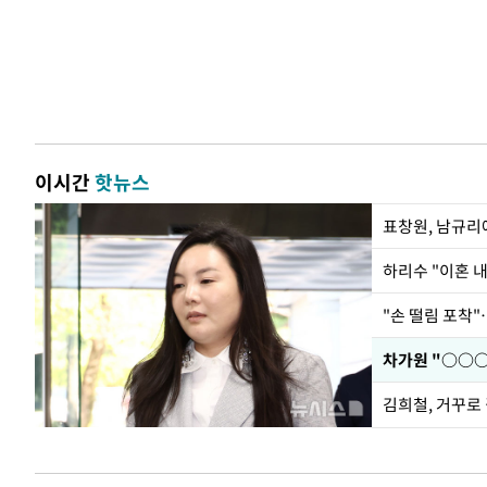
이시간
핫뉴스
하리수 "이혼 
"손 떨림 포착"