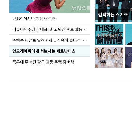
컴백하는 스키즈
청와대 일주일
2타점 적시타 치는 이정후
더불어민주당 당대표·최고위원 후보 합동연설회
주택용지 검토 알려지자... 신속히 늘어선 '근조화환'
안드레예바에게 서브하는 페르난데스
폭우에 무너진 강릉 교동 주택 담벼락