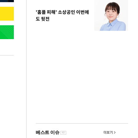
'홈플 피해' 소상공인 이번에
도 뒷전