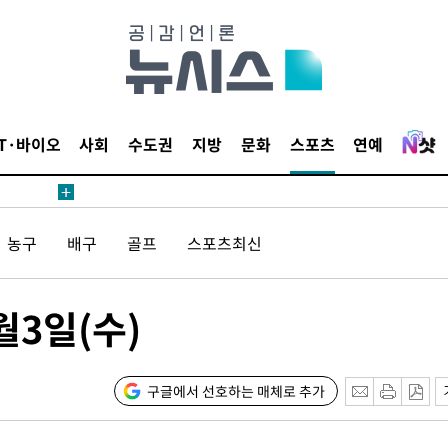
내일날씨]
 원해 아
IT·바이오
사회
수도권
지방
문화
스포츠
연예
보
농구
배구
골프
스포츠최신
견
월3일(수)
계속[다음
겠다"
구글에서 선호하는 매체로 추가
겨드려 죄