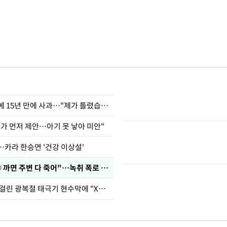
표창원, 남규리에 15년 만에 사과…"제가 틀렸습니다"
내가 먼저 제안…아기 못 낳아 미안"
…카라 한승연 '건강 이상설'
차가원 "○○○ 까면 주변 다 죽어"…녹취 폭로 파장
김희철, 거꾸로 걸린 광복절 태극기 현수막에 "X돌았네"