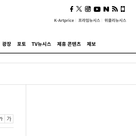
K-Artprice
프라임뉴시스
위클리뉴시스
광장
포토
TV뉴시스
제휴 콘텐츠
제보