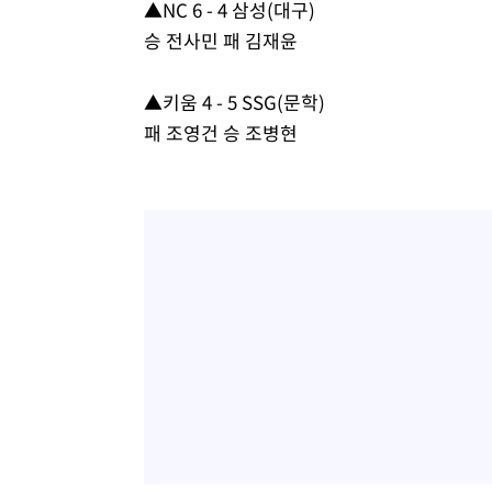
▲NC 6 - 4 삼성(대구)
승 전사민 패 김재윤
▲키움 4 - 5 SSG(문학)
패 조영건 승 조병현