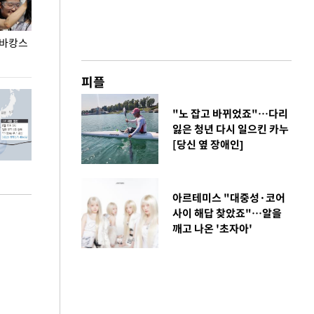
 바캉스
용산어린이정원 앞 즐비한 근조화환, 왜?
이번주 국회에는 
피플
"노 잡고 바뀌었죠"…다리
잃은 청년 다시 일으킨 카누
[당신 옆 장애인]
아르테미스 "대중성·코어
사이 해답 찾았죠"…알을
깨고 나온 '초자아'