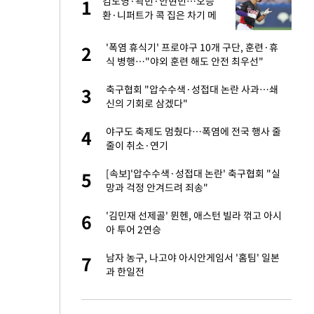
김도영·곽빈·안현민…오승
1
1
주일
환·니퍼트가 콕 집은 차기 메
이저리거
 노무현·문재인 철
'폭염 휴식기' 프로야구 10개 구단, 훈련·휴
2
2
식 병행…"야외 훈련 해도 안전 최우선"
승환·니퍼트가 콕
축구협회 "압수수색·성접대 논란 사과…쇄
3
3
신의 기회로 삼겠다"
0개 구단, 훈련·휴
야구도 축제도 멈췄다…폭염에 전국 행사 줄
4
4
 안전 최우선"
줄이 취소·연기
까지…제조업 바꾸는
[속보]'압수수색·성접대 논란' 축구협회 "실
5
5
망과 걱정 안겨드려 죄송"
오나…20억대 아파트
'김민재 선제골' 뮌헨, 애스턴 빌라 꺾고 아시
6
6
 그 이후②]
아 투어 2연승
초췌한 근황…충주시
남자 농구, 나고야 아시안게임서 '홈팀' 일본
7
7
과 한일전