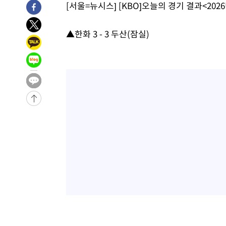
[서울=뉴시스] [KBO]오늘의 경기 결과<2026
4시간 전 >
[속보]뉴욕증시 상승 마감…S&P 0.6% 나스닥 1.3%↑
-27509초 전 >
낮 최고 35도 '무더위'…동해안 시간당 30㎜ '강한 비'[
▲한화 3 - 3 두산(잠실)
-26779초 전 >
[속보]이강인 "감독님이 원하는 마음 느꼈고, 많은 트로피
틀레티코 이적"
-26561초 전 >
수도권 40도 육박 '펄펄'…동해안 일부 지역엔 호의주의
-25530초 전 >
온열질환 사망자 3명 늘어…누적 환자 3000명 돌파
-19475초 전 >
강릉에 시간당 81.4㎜ 물폭탄…도로 잠기고 담벼락 붕괴
-15582초 전 >
백운산서 80년근 천종산삼 9뿌리 발견…감정가 1.3억원
-13292초 전 >
선재도서 해루질 나섰다 실종 60대, 닷새 만에 숨진 채 발
-10826초 전 >
남자 농구, 나고야 아시안게임서 '홈팀' 일본과 한일전
-10202초 전 >
여수 오동도 해상서 모터보트 전복…1명 사망·1명 실종
-6429초 전 >
극한폭염 한풀 꺾이지만…'낮 최고 35도' 무더위, 열대야 
주 날씨]
-3447초 전 >
축구협회 "압수수색·성접대 논란 사과…쇄신의 기회로 삼
-1964초 전 >
[속보]'압수수색·성접대 논란' 축구협회 "실망과 걱정 안
송"
2시간 전 >
'최고 37도' 폭염 지속…강원동해안 최대 150㎜ 비
4시간 전 >
[속보]뉴욕증시 상승 마감…S&P 0.6% 나스닥 1.3%↑