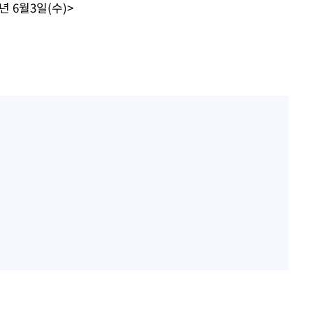
년 6월3일(수)>
내일날씨]
 원해 아
보
견
계속[다음
겠다"
겨드려 죄