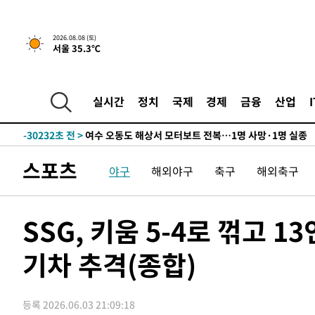
2026.08.08 (토)
서울 35.3℃
-3761초 전 >
[속보]뉴욕증시 상승 마감…S&P 0.6% 나스닥 1.3%↑
-30856초 전 >
남자 농구, 나고야 아시안게임서 '홈팀' 일본과 한일전
실시간
정치
국제
경제
금융
산업
-30232초 전 >
여수 오동도 해상서 모터보트 전복…1명 사망·1명 실종
-26459초 전 >
극한폭염 한풀 꺾이지만…'낮 최고 35도' 무더위, 열대야
주 날씨]
-23477초 전 >
축구협회 "압수수색·성접대 논란 사과…쇄신의 기회로 
스포츠
야구
해외야구
축구
해외축구
-21994초 전 >
[속보]'압수수색·성접대 논란' 축구협회 "실망과 걱정 
송"
-10615초 전 >
'최고 37도' 폭염 지속…강원동해안 최대 150㎜ 비
-3741초 전 >
[속보]뉴욕증시 상승 마감…S&P 0.6% 나스닥 1.3%↑
SSG, 키움 5-4로 꺾고 1
-30876초 전 >
남자 농구, 나고야 아시안게임서 '홈팀' 일본과 한일전
기차 추격(종합)
-30252초 전 >
여수 오동도 해상서 모터보트 전복…1명 사망·1명 실종
-26479초 전 >
극한폭염 한풀 꺾이지만…'낮 최고 35도' 무더위, 열대야
주 날씨]
-23497초 전 >
축구협회 "압수수색·성접대 논란 사과…쇄신의 기회로 
등록 2026.06.03 21:09:18