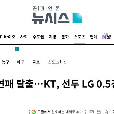
IT·바이오
사회
수도권
지방
문화
스포츠
연예
 계속[다음
삼겠다"
농구
배구
골프
스포츠최신
안겨드려 죄
3연패 탈출…KT, 선두 LG 0.5
 계속[다음
삼겠다"
구글에서 선호하는 매체로 추가