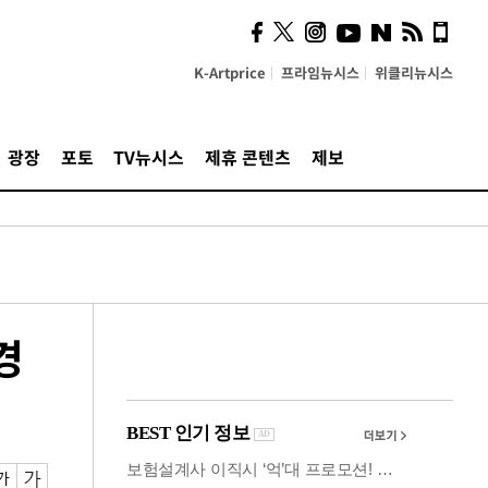
사이 해답 찾았죠"…알을
깨고 나온 '초자아'
K-Artprice
프라임뉴시스
위클리뉴시스
광장
포토
TV뉴시스
제휴 콘텐츠
제보
경