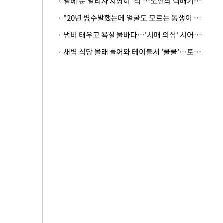
· 엘베 문 열리자 지팡이 '퍽'…노인의 택배기사 폭행 이유
· "20년 병수발했는데 얼굴도 모르는 동생이 유산 절반을"…배다른 형제 상속권 있을까
· 냄비 태우고 욕실 물바다…'치매 의심' 시어머니 검사 권유했다가 '날벼락'
· 새벽 식당 몰래 들어와 테이블서 '쿨쿨'…토사물 남기고 사라진 남성