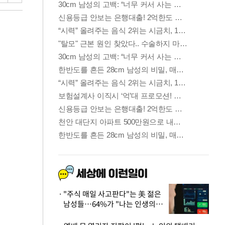
"주식 매일 사고판다"는 美 젊은
남성들…64%가 "나는 인생의
패배자“