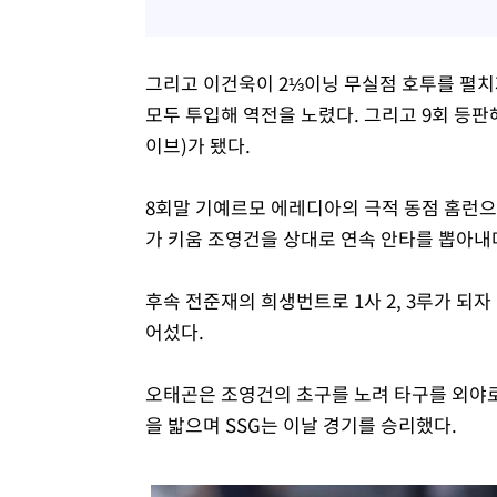
그리고 이건욱이 2⅓이닝 무실점 호투를 펼치자
모두 투입해 역전을 노렸다. 그리고 9회 등판
이브)가 됐다.
8회말 기예르모 에레디아의 극적 동점 홈런으로
가 키움 조영건을 상대로 연속 안타를 뽑아내며 
후속 전준재의 희생번트로 1사 2, 3루가 되
어섰다.
오태곤은 조영건의 초구를 노려 타구를 외야로
을 밟으며 SSG는 이날 경기를 승리했다.