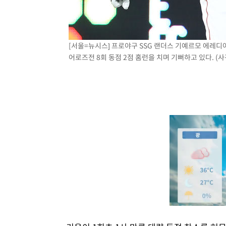
[서울=뉴시스] 프로야구 SSG 랜더스 기예르모 에레디아
어로즈전 8회 동점 2점 홈런을 치며 기뻐하고 있다. (사진=