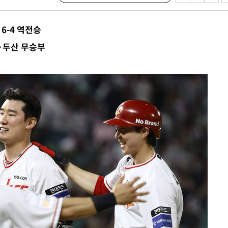
안겨드려 죄
 6-4 역전승
화·두산 무승부