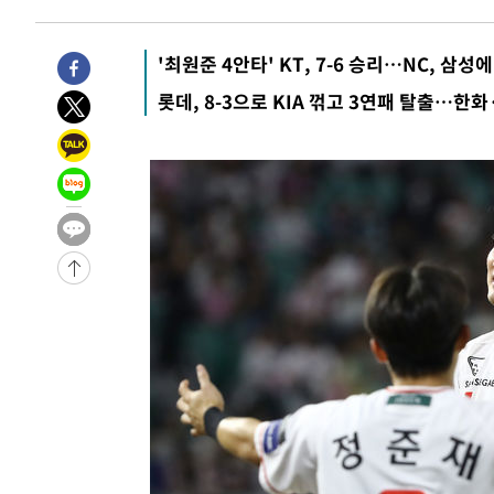
-22014초 전 >
[속보]'압수수색·성접대 논란' 축구협회 "실망과 걱정 
송"
-10635초 전 >
'최고 37도' 폭염 지속…강원동해안 최대 150㎜ 비
'최원준 4안타' KT, 7-6 승리…NC, 삼성에
-3761초 전 >
[속보]뉴욕증시 상승 마감…S&P 0.6% 나스닥 1.3%↑
롯데, 8-3으로 KIA 꺾고 3연패 탈출…한