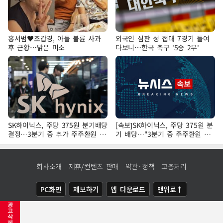
홍서범♥조갑경, 아들 불륜 사과
외국인 심판 성 접대 7경기 들여
후 근황…밝은 미소
다보니…한국 축구 '5승 2무'
SK하이닉스, 주당 375원 분기배당
[속보]SK하이닉스, 주당 375원 분
결정…3분기 중 추가 주주환원 발
기 배당…"3분기 중 주주환원 방
표
안 확정"
회사소개
제휴/컨텐츠 판매
약관·정책
고충처리
PC화면
제보하기
앱 다운로드
맨위로↑
광
COPYRIGHTⓒ
NEWSIS
ALL RIGHTS RESERVED.
고
삭
제