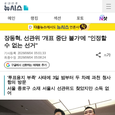
메인
랭킹
섹션
포토
장동혁, 선관위 '개표 중단 불가'에 "인정할
수 없는 선거"
기사등록
2026/06/04 05:01:33
가
가
최종수정
2026/06/04 05:08:24
구글에서 선호하는 매체로 추가
'투표용지 부족' 사태에 3일 밤부터 두 차례 과천 청사
항의 방문
서울 종로구 소재 서울시 선관위도 찾았지만 소득 없
어