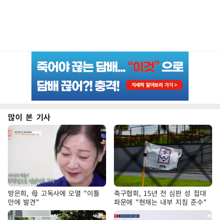
많이 본 기사
방은희, 母 고독사에 오열 "이틀
축구협회, 15년 전 심판 성 접대
만에 발견"
파문에 "현재는 내부 지침 준수"