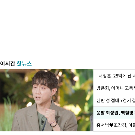
이시간
핫뉴스
"서장훈, 28억에 산
방은희, 어머니 고독사
심판 성 접대 7경기 
응팔 최성원, 백혈병
홍서범♥조갑경, 아들