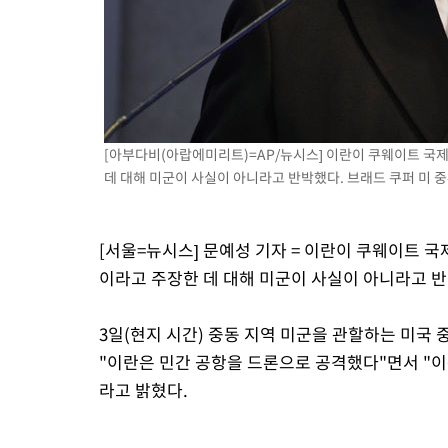
-11201초 전 >
SK하이닉스, 용인·청주 팹에 54조 투자…"AI 메모리 수요 선
응"
-8057초 전 >
여자배구 이재영·이다영 자매, 아제르바이잔 투란VC 입단
-7310초 전 >
외국인 심판 성 접대 7경기 들여다보니…한국 축구 '5승 2무'
-7044초 전 >
[속보]코스닥, 2.86포인트(0.36%) 내린 798.81마감
-6997초 전 >
[속보]코스피, 6200선 약보합…0.60% 내린 6258.77에 마쳐
[아부다비(아랍에미리트)=AP/뉴시스] 이란이 쿠웨이트 국
-6977초 전 >
[속보]원·달러 환율, 7.7원 내린 1416.1원 마감
데 대해 미군이 사실이 아니라고 반박했다. 브래드 쿠퍼 미 중부
-6866초 전 >
[속보] 노원서 40.1도 관측…서울, 2018년 이후 첫 40도
-3956초 전 >
[속보]종합특검, '계엄 수용공간 확보' 신용해 前교정본부장 기
[서울=뉴시스] 문예성 기자 = 이란이 쿠웨이트 
-2829초 전 >
외신들도 주목한 韓축구 파문…"국민적 공분에 수사 재개"
이라고 주장한 데 대해 미군이 사실이 아니라고 
-2800초 전 >
11시간 압수수색에 성접대 파문까지…'쑥대밭' 된 축구협회
-1822초 전 >
[속보]규제합리화위원회 부위원장에 김태유 서울대 공대 교수
태 후임
3일(현지 시간) 중동 지역 미군을 관할하는 미국 
"이란은 민간 공항을 드론으로 공격했다"면서 "
라고 밝혔다.