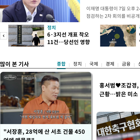
이재명 대통령이 7일 오후 
점검하는 2차 회의를 비공개
관계부처 장관들과 위원장으
정치
금융 지원 방향 및 방안과 함
6·3지선 개표 착오
지원 방안을 보고 받았다고
11건…당선인 영향
면 브리핑에서 밝혔다 회의에
도
없어
많이 본 기사
종합
정치
국제
경제
금융
홍서범♥조갑경, 
근황…밝은 미소
"서장훈, 28억에 산 서초 건물 450