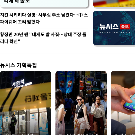
억에 매물로"
치킨 시키려다 실명·사무실 주소 남겼다…中 스
파이웨어 꼬리 밟혔다
황정민 20년 팬 "내게도 밥 사줘…상대 주장 틀
리다 확신"
뉴시스 기획특집