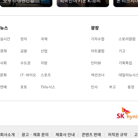
모두의 정신건강
외국인이 키운 K-소비
폰 리스시
뉴스
광장
실시간
정치
국제
기자수첩
스토리칼럼
경제
금융
산업
아트클럽
기고
사회
수도권
지방
인터뷰
기획특집
문화
IT·바이오
스포츠
섹션코너
데일리뉴시
연예
포토
TV뉴시스
인사
부고
동정
회사소개
광고 · 제휴 문의
제휴사 안내
콘텐츠 판매
저작권 규약
고