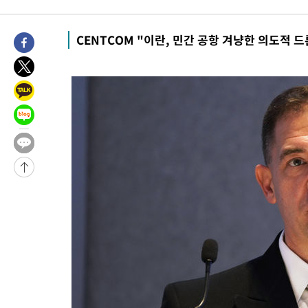
-6997초 전 >
[속보]코스피, 6200선 약보합…0.60% 내린 6258.77에 마쳐
-6977초 전 >
[속보]원·달러 환율, 7.7원 내린 1416.1원 마감
CENTCOM "이란, 민간 공항 겨냥한 의도적 드
-6866초 전 >
[속보] 노원서 40.1도 관측…서울, 2018년 이후 첫 40도
-3956초 전 >
[속보]종합특검, '계엄 수용공간 확보' 신용해 前교정본부장 기
-2829초 전 >
외신들도 주목한 韓축구 파문…"국민적 공분에 수사 재개"
-2800초 전 >
11시간 압수수색에 성접대 파문까지…'쑥대밭' 된 축구협회
-1822초 전 >
[속보]규제합리화위원회 부위원장에 김태유 서울대 공대 교수
태 후임
-31894초 전 >
이강인, 폭염 속 AT마드리드 첫 훈련…80명 식사 대접까지(종
-29033초 전 >
미 사업체 일자리, 7월에 2.3만개 순감하고 그 전 2개월 10.3
하향수정 (2보)
-28481초 전 >
[속보] 미 사업체, 일자리 7월에 2.3만 개 줄어…실업률은 4.1
↓
-24344초 전 >
[속보]이 대통령 "부동산 공급 기존 사고방식 매달리지 말고 
실천"
-23429초 전 >
이란, "오만과 '중앙 단일 루트' 합의…북쪽 인바운드·남쪽 아
운드는 임시"
-14997초 전 >
"낮 기온 소폭 하락"…수도권 폭염중대경보, 폭염경보로 하향
-14961초 전 >
[속보]이 대통령, '호우피해' 안동·의성 관할 4개 면 특별재난
선포
-14924초 전 >
[단독]중수청 지원 검사들, 정원 초과 시 낮은 계급 임용…희망
갈 수도
-12895초 전 >
낮 최고 37도 찜통더위…곳곳 소나기·강원 많은 비[내일날씨]