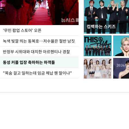
컴백하는 스키즈
지석천 뒤덮은 개구리
'무민 팝업 스토어' 오픈
녹색 빛깔 띄는 동복호…저수율은 절반 남짓
반정부 시위대와 대치한 아르헨티나 경찰
동성 커플 입장 축하하는 하객들
"목숨 걸고 일하는데 임금 체납 웬 말이냐"