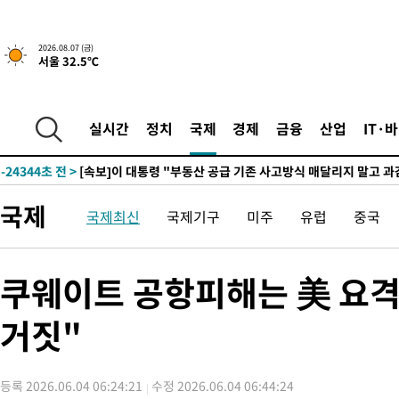
2026.08.07 (금)
서울 32.5℃
-1822초 전 >
[속보]규제합리화위원회 부위원장에 김태유 서울대 공대 교수
태 후임
-31894초 전 >
이강인, 폭염 속 AT마드리드 첫 훈련…80명 식사 대접까지(종
-29033초 전 >
미 사업체 일자리, 7월에 2.3만개 순감하고 그 전 2개월 10.3
실시간
정치
국제
경제
금융
산업
IT·
하향수정 (2보)
-28481초 전 >
[속보] 미 사업체, 일자리 7월에 2.3만 개 줄어…실업률은 4.1
↓
-24344초 전 >
[속보]이 대통령 "부동산 공급 기존 사고방식 매달리지 말고 
실천"
-23429초 전 >
이란, "오만과 '중앙 단일 루트' 합의…북쪽 인바운드·남쪽 아
국제
국제최신
국제기구
미주
유럽
중국
운드는 임시"
-14997초 전 >
"낮 기온 소폭 하락"…수도권 폭염중대경보, 폭염경보로 하향
-14961초 전 >
[속보]이 대통령, '호우피해' 안동·의성 관할 4개 면 특별재난
선포
-14924초 전 >
[단독]중수청 지원 검사들, 정원 초과 시 낮은 계급 임용…희망
쿠웨이트 공항피해는 美 요격
갈 수도
-12895초 전 >
낮 최고 37도 찜통더위…곳곳 소나기·강원 많은 비[내일날씨]
거짓"
-11201초 전 >
SK하이닉스, 용인·청주 팹에 54조 투자…"AI 메모리 수요 선
응"
-8057초 전 >
여자배구 이재영·이다영 자매, 아제르바이잔 투란VC 입단
-7310초 전 >
외국인 심판 성 접대 7경기 들여다보니…한국 축구 '5승 2무'
등록 2026.06.04 06:24:21
수정 2026.06.04 06:44:24
-7044초 전 >
[속보]코스닥, 2.86포인트(0.36%) 내린 798.81마감