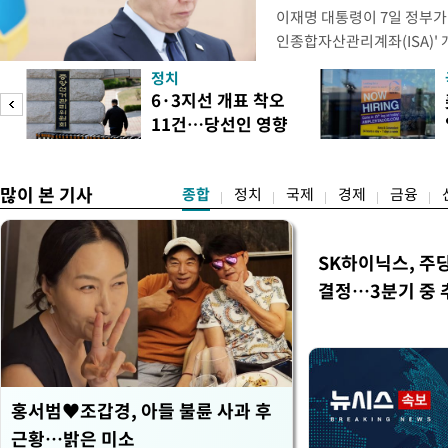
이재명 대통령이 7일 정부가
인종합자산관리계좌(ISA)' 
안'을 전면 재검토 할 것을 
정치
들과의 상황 점검 회의에서 I
6·3지선 개표 착오
지법안을 둘러싼 투자자들의 
11건…당선인 영향
았다. 이 자리에서 이 대통령
도
없어
많이 본 기사
종합
정치
국제
경제
금융
SK하이닉스, 주
결정…3분기 중 
홍서범♥조갑경, 아들 불륜 사과 후
근황…밝은 미소