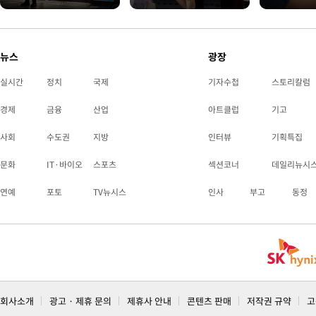
뉴스
광장
실시간
정치
국제
기자수첩
스토리칼럼
경제
금융
산업
아트클럽
기고
사회
수도권
지방
인터뷰
기획특집
문화
IT·바이오
스포츠
섹션코너
데일리뉴시
연예
포토
TV뉴시스
인사
부고
동정
회사소개
광고 · 제휴 문의
제휴사 안내
콘텐츠 판매
저작권 규약
고