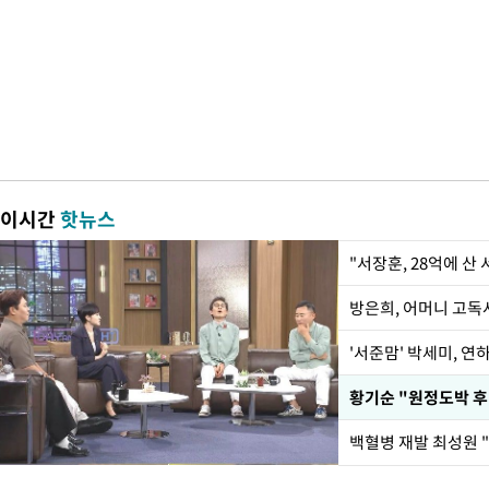
이시간
핫뉴스
"서장훈, 28억에 산
방은희, 어머니 고독사
'서준맘' 박세미, 연
황기순 "원정도박 후
백혈병 재발 최성원 "