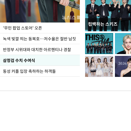
컴백하는 스키즈
지석천 뒤덮은 개구리
'무민 팝업 스토어' 오픈
녹색 빛깔 띄는 동복호…저수율은 절반 남짓
반정부 시위대와 대치한 아르헨티나 경찰
삼정검 수치 수여식
동성 커플 입장 축하하는 하객들