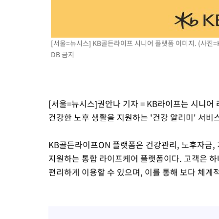
3시간 전 >
[속보]원·달러 환율, 7.7원 내린 1416.1원 마감
3시간 전 >
[속보] 노원서 40.1도 관측…서울, 2018년 이후 첫 40도
4시간 전 >
[속보]종합특검, '계엄 수용공간 확보' 신용해 前교정본부장 기소
[서울=뉴시스] KB골든라이프 시니어 플랫폼 이미지. (사진=KB
4시간 전 >
외신들도 주목한 韓축구 파문…"국민적 공분에 수사 재개"
DB 금지
4시간 전 >
11시간 압수수색에 성접대 파문까지…'쑥대밭' 된 축구협회
4시간 전 >
[속보]규제합리화위원회 부위원장에 김태유 서울대 공대 교수…이
후임
[서울=뉴시스]권안나 기자 = KB라이프는 시니어
건강한 노후 생활을 지원하는 '건강 알리미' 서비
KB골든라이프ON 플랫폼은 건강관리, 노후자금, 
지원하는 통합 라이프케어 플랫폼이다. 고객은 하나
편리하게 이용할 수 있으며, 이를 통해 보다 체계