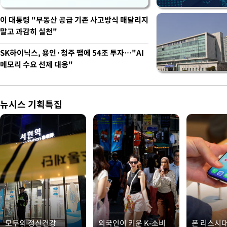
이 대통령 "부동산 공급 기존 사고방식 매달리지
말고 과감히 실천"
SK하이닉스, 용인·청주 팹에 54조 투자…"AI
메모리 수요 선제 대응"
뉴시스 기획특집
모두의 정신건강
외국인이 키운 K-소비
폰 리스시