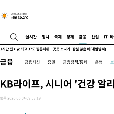
향수정 (2보)
-9319초 전 >
[속보] 미 사업체, 일자리 7월에 2.3만 개 줄어…실업률은 4.1%
↓
-5182초 전 >
[속보]이 대통령 "부동산 공급 기존 사고방식 매달리지 말고 과
2026.08.08 (토)
서울 30.2℃
실천"
-4267초 전 >
이란, "오만과 '중앙 단일 루트' 합의…북쪽 인바운드·남쪽 아
드는 임시"
1시간 전 >
"낮 기온 소폭 하락"…수도권 폭염중대경보, 폭염경보로 하향
1시간 전 >
[속보]이 대통령, '호우피해' 안동·의성 관할 4개 면 특별재난지역
실시간
정치
국제
경제
금융
산업
IT·
1시간 전 >
[단독]중수청 지원 검사들, 정원 초과 시 낮은 계급 임용…희망지 못
수도
1시간 전 >
낮 최고 37도 찜통더위…곳곳 소나기·강원 많은 비[내일날씨]
2시간 전 >
SK하이닉스, 용인·청주 팹에 54조 투자…"AI 메모리 수요 선제 대
금융
금융최신
증권
금융정책/통화
은행
보
3시간 전 >
여자배구 이재영·이다영 자매, 아제르바이잔 투란VC 입단
3시간 전 >
외국인 심판 성 접대 7경기 들여다보니…한국 축구 '5승 2무'
3시간 전 >
[속보]코스닥, 2.86포인트(0.36%) 내린 798.81마감
KB라이프, 시니어 '건강 
3시간 전 >
[속보]코스피, 6200선 약보합…0.60% 내린 6258.77에 마쳐
3시간 전 >
[속보]원·달러 환율, 7.7원 내린 1416.1원 마감
등록 2026.06.04 09:53:19
3시간 전 >
[속보] 노원서 40.1도 관측…서울, 2018년 이후 첫 40도
4시간 전 >
[속보]종합특검, '계엄 수용공간 확보' 신용해 前교정본부장 기소
4시간 전 >
외신들도 주목한 韓축구 파문…"국민적 공분에 수사 재개"