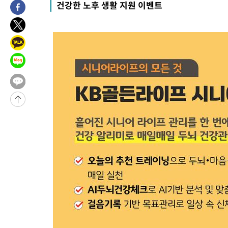
건강한 노후 생활 지원 이벤트
4시간 전 >
11시간 압수수색에 성접대 파문까지…'쑥대밭' 된 축구협회
4시간 전 >
[속보]규제합리화위원회 부위원장에 김태유 서울대 공대 교수…이
후임
-12752초 전 >
이강인, 폭염 속 AT마드리드 첫 훈련…80명 식사 대접까지(종
-9891초 전 >
미 사업체 일자리, 7월에 2.3만개 순감하고 그 전 2개월 10.3만
향수정 (2보)
-9339초 전 >
[속보] 미 사업체, 일자리 7월에 2.3만 개 줄어…실업률은 4.1%
↓
-5202초 전 >
[속보]이 대통령 "부동산 공급 기존 사고방식 매달리지 말고 과
실천"
-4287초 전 >
이란, "오만과 '중앙 단일 루트' 합의…북쪽 인바운드·남쪽 아
드는 임시"
1시간 전 >
"낮 기온 소폭 하락"…수도권 폭염중대경보, 폭염경보로 하향
1시간 전 >
[속보]이 대통령, '호우피해' 안동·의성 관할 4개 면 특별재난지역
1시간 전 >
[단독]중수청 지원 검사들, 정원 초과 시 낮은 계급 임용…희망지 못
수도
1시간 전 >
낮 최고 37도 찜통더위…곳곳 소나기·강원 많은 비[내일날씨]
2시간 전 >
SK하이닉스, 용인·청주 팹에 54조 투자…"AI 메모리 수요 선제 대
3시간 전 >
여자배구 이재영·이다영 자매, 아제르바이잔 투란VC 입단
3시간 전 >
외국인 심판 성 접대 7경기 들여다보니…한국 축구 '5승 2무'
3시간 전 >
[속보]코스닥, 2.86포인트(0.36%) 내린 798.81마감
3시간 전 >
[속보]코스피, 6200선 약보합…0.60% 내린 6258.77에 마쳐