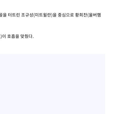
티골을 터트린 조규성(미트윌란)을 중심으로 황희찬(울버햄
)이 호흡을 맞췄다.