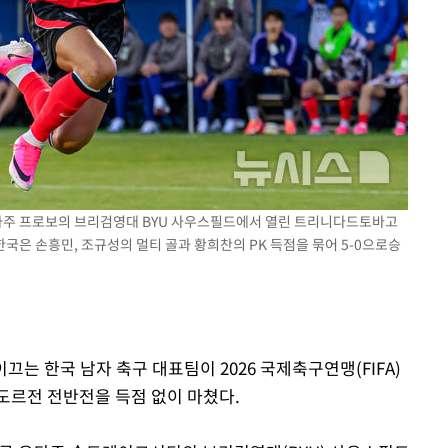
기소
수…이병태
 유타주 프로보의 브리검영대 BYU 사우스필드에서 열린 트리니다드토바고
 한국은 손흥민, 조규성의 멀티 골과 황희찬의 PK 득점을 묶어 5-0으로승
이끄는 한국 남자 축구 대표팀이 2026 국제축구연맹(FIFA)
도르전 전반전을 득점 없이 마쳤다.