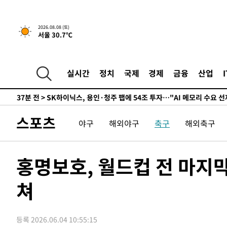
↓
-10915초 전 >
[속보]이 대통령 "부동산 공급 기존 사고방식 매달리지 
실천"
-10000초 전 >
이란, "오만과 '중앙 단일 루트' 합의…북쪽 인바운드·남
2026.08.08 (토)
서울 30.7℃
운드는 임시"
-1568초 전 >
"낮 기온 소폭 하락"…수도권 폭염중대경보, 폭염경보로 
-1532초 전 >
[속보]이 대통령, '호우피해' 안동·의성 관할 4개 면 특별
포
-1495초 전 >
[단독]중수청 지원 검사들, 정원 초과 시 낮은 계급 임용…
실시간
정치
국제
경제
금융
산업
갈 수도
8분 전 >
낮 최고 37도 찜통더위…곳곳 소나기·강원 많은 비[내일날씨]
37분 전 >
SK하이닉스, 용인·청주 팹에 54조 투자…"AI 메모리 수요 선
1시간 전 >
여자배구 이재영·이다영 자매, 아제르바이잔 투란VC 입단
스포츠
야구
해외야구
축구
해외축구
1시간 전 >
외국인 심판 성 접대 7경기 들여다보니…한국 축구 '5승 2무'
1시간 전 >
[속보]코스닥, 2.86포인트(0.36%) 내린 798.81마감
1시간 전 >
[속보]코스피, 6200선 약보합…0.60% 내린 6258.77에 마
홍명보호, 월드컵 전 마지막
1시간 전 >
[속보]원·달러 환율, 7.7원 내린 1416.1원 마감
쳐
1시간 전 >
[속보] 노원서 40.1도 관측…서울, 2018년 이후 첫 40도
2시간 전 >
[속보]종합특검, '계엄 수용공간 확보' 신용해 前교정본부장 
2시간 전 >
외신들도 주목한 韓축구 파문…"국민적 공분에 수사 재개"
등록 2026.06.04 10:55:15
2시간 전 >
11시간 압수수색에 성접대 파문까지…'쑥대밭' 된 축구협회