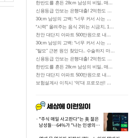
"주식 매일 사고판다"는 美 젊은
남성들…64%가 "나는 인생의
패배자“