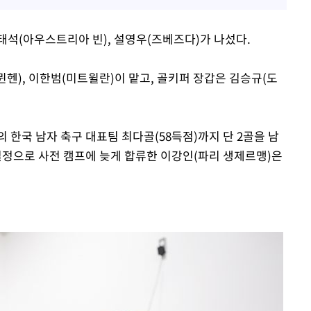
태석(아우스트리아 빈), 설영우(즈베즈다)가 나섰다.
뮌헨), 이한범(미트윌란)이 맡고, 골키퍼 장갑은 김승규(도
 한국 남자 축구 대표팀 최다골(58득점)까지 단 2골을 남
일정으로 사전 캠프에 늦게 합류한 이강인(파리 생제르맹)은