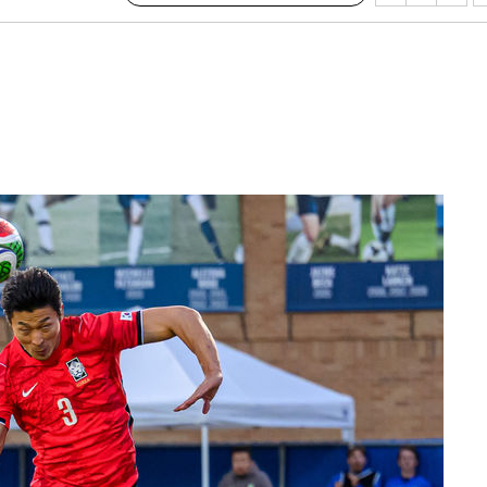
수…이병태
지(종합)
0.3만개
 4.1%로
말고 과감히
쪽 아웃바
하향
재난지역 선
희망지 못
제 대응"
쳐