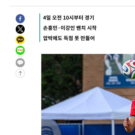
3시간 전 >
[속보]규제합리화위원회 부위원장에 김태유 서울대 공대 교
후임
-18485초 전 >
이강인, 폭염 속 AT마드리드 첫 훈련…80명 식사 대접까
4일 오전 10시부터 경기
-15624초 전 >
미 사업체 일자리, 7월에 2.3만개 순감하고 그 전 2개월 1
손흥민·이강인 벤치 시작
하향수정 (2보)
-15072초 전 >
[속보] 미 사업체, 일자리 7월에 2.3만 개 줄어…실업률은
압박에도 득점 못 만들어
↓
-10935초 전 >
[속보]이 대통령 "부동산 공급 기존 사고방식 매달리지 
실천"
-10020초 전 >
이란, "오만과 '중앙 단일 루트' 합의…북쪽 인바운드·남
운드는 임시"
-1588초 전 >
"낮 기온 소폭 하락"…수도권 폭염중대경보, 폭염경보로 
-1552초 전 >
[속보]이 대통령, '호우피해' 안동·의성 관할 4개 면 특별
포
-1515초 전 >
[단독]중수청 지원 검사들, 정원 초과 시 낮은 계급 임용…
갈 수도
8분 전 >
낮 최고 37도 찜통더위…곳곳 소나기·강원 많은 비[내일날씨]
36분 전 >
SK하이닉스, 용인·청주 팹에 54조 투자…"AI 메모리 수요 선
1시간 전 >
여자배구 이재영·이다영 자매, 아제르바이잔 투란VC 입단
1시간 전 >
외국인 심판 성 접대 7경기 들여다보니…한국 축구 '5승 2무'
1시간 전 >
[속보]코스닥, 2.86포인트(0.36%) 내린 798.81마감
1시간 전 >
[속보]코스피, 6200선 약보합…0.60% 내린 6258.77에 마
1시간 전 >
[속보]원·달러 환율, 7.7원 내린 1416.1원 마감