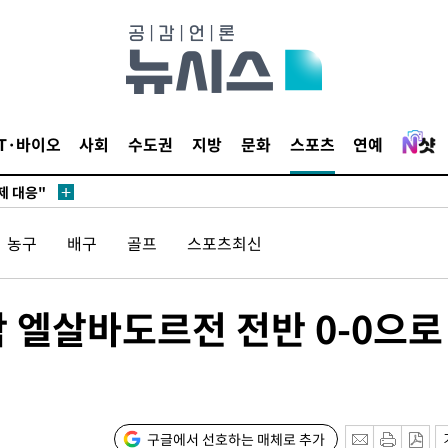
말고 과감히
쪽 아웃바
하향
재난지역 선
희망지 못
IT·바이오
사회
수도권
지방
문화
스포츠
연예
제 대응"
농구
배구
골프
스포츠최신
쳐
 엘살바도르전 전반 0-0으로
기소
구글에서 선호하는 매체로 추가