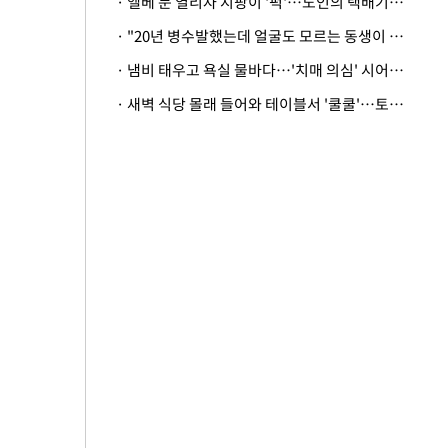
· 엘베 문 열리자 지팡이 '퍽'…노인의 택배기사 폭행 이유
· "20년 병수발했는데 얼굴도 모르는 동생이 유산 절반을"…배다른 형제 상속권 있을까
· 냄비 태우고 욕실 물바다…'치매 의심' 시어머니 검사 권유했다가 '날벼락'
· 새벽 식당 몰래 들어와 테이블서 '쿨쿨'…토사물 남기고 사라진 남성