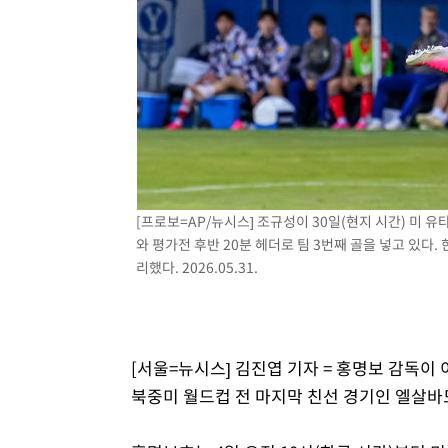
1시간 전 >
[속보] 노원서 40.1도 관측…서울, 2018년 이후 첫 40도
2시간 전 >
[속보]종합특검, '계엄 수용공간 확보' 신용해 前교정본부장 
2시간 전 >
외신들도 주목한 韓축구 파문…"국민적 공분에 수사 재개"
2시간 전 >
11시간 압수수색에 성접대 파문까지…'쑥대밭' 된 축구협회
3시간 전 >
[속보]규제합리화위원회 부위원장에 김태유 서울대 공대 교
후임
[프로보=AP/뉴시스] 조규성이 30일(현지 시간) 미
와 평가전 후반 20분 헤더로 팀 3번째 골을 넣고 있다.
리했다. 2026.05.31.
[서울=뉴시스] 김진엽 기자 = 홍명보 감독이 
북중미 월드컵 전 마지막 친선 경기인 엘살바