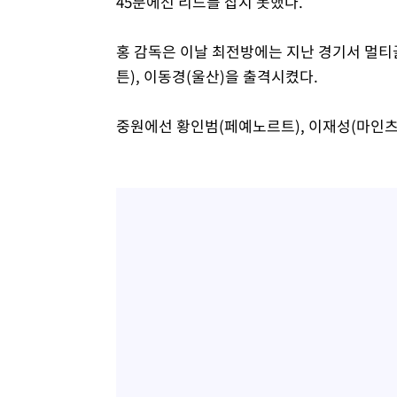
45분에선 리드를 잡지 못했다.
홍 감독은 이날 최전방에는 지난 경기서 멀
튼), 이동경(울산)을 출격시켰다.
중원에선 황인범(페예노르트), 이재성(마인츠