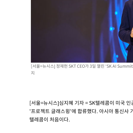
55분 전 >
온열질환 사망자 3명 늘어…누적 환자 3000명 돌파
2시간 전 >
강릉에 시간당 81.4㎜ 물폭탄…도로 잠기고 담벼락 붕괴
3시간 전 >
백운산서 80년근 천종산삼 9뿌리 발견…감정가 1.3억원
4시간 전 >
선재도서 해루질 나섰다 실종 60대, 닷새 만에 숨진 채 발견
5시간 전 >
남자 농구, 나고야 아시안게임서 '홈팀' 일본과 한일전
5시간 전 >
여수 오동도 해상서 모터보트 전복…1명 사망·1명 실종
6시간 전 >
극한폭염 한풀 꺾이지만…'낮 최고 35도' 무더위, 열대야 계속[다
날씨]
7시간 전 >
축구협회 "압수수색·성접대 논란 사과…쇄신의 기회로 삼겠다"
[서울=뉴시스] 정재헌 SKT CEO가 3일 열린 ‘SK AI Summi
지
7시간 전 >
[속보]'압수수색·성접대 논란' 축구협회 "실망과 걱정 안겨드려 죄
10시간 전 >
'최고 37도' 폭염 지속…강원동해안 최대 150㎜ 비
12시간 전 >
[속보]뉴욕증시 상승 마감…S&P 0.6% 나스닥 1.3%↑
[서울=뉴시스]심지혜 기자 = SK텔레콤이 미국 인
'프로젝트 글래스윙'에 합류했다. 아시아 통신사 
텔레콤이 처음이다.