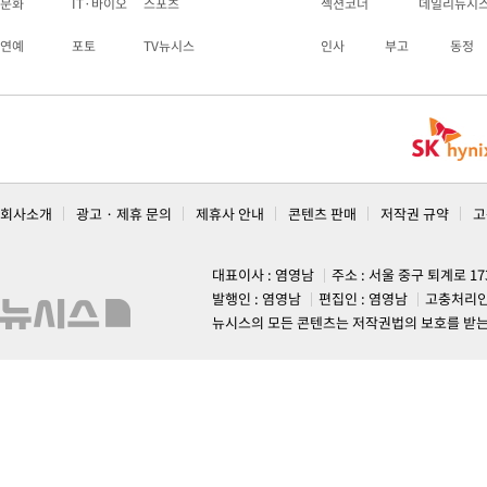
문화
IT·바이오
스포츠
섹션코너
데일리뉴시
연예
포토
TV뉴시스
인사
부고
동정
회사소개
광고 · 제휴 문의
제휴사 안내
콘텐츠 판매
저작권 규약
고
대표이사 : 염영남
주소 : 서울 중구 퇴계로 1
발행인 : 염영남
편집인 : 염영남
고충처리인
뉴시스의 모든 콘텐츠는 저작권법의 보호를 받는 바, 무