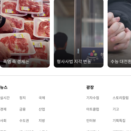
폭염 속 경제는
형사사법 지각 변동
수능 대전
뉴스
광장
실시간
정치
국제
기자수첩
스토리칼럼
경제
금융
산업
아트클럽
기고
사회
수도권
지방
인터뷰
기획특집