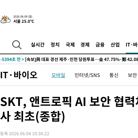
2026.08.09 (일)
서울 25.0℃
12시간 전 >
[속보]뉴욕증시 상승 마감…S&P 0.6% 나스닥 1.3%↑
-15112초 전 >
이란 "호르무즈 재개방 합의 근접…美 배상 선행돼야"
-6159초 전 >
[속보]與최고위원 제주·인천 순회경선…박선원·최민희·서미화
실시간
정치
국제
경제
금융
산업
IT·
민수·김용 순
-6112초 전 >
[속보]김민석, 與 전대 당원투표 누적 득표율 45.42%로 1위… 
래 44.56%
-5394초 전 >
[속보]與 대표 경선 제주·인천 당원투표…金 47.75%·鄭 42.0
宋 10.17%
-4928초 전 >
이강인 "아틀레티코 이적 기뻐…등번호 7번 의미보단 팀 위해 뛸
IT·바이오
모바일
인터넷/SNS
통신
보안
-4863초 전 >
[속보]與 당대표 경선, 제주·인천 권리당원 투표 김민석 승리
22분 전 >
낮 최고 35도 '무더위'…동해안 시간당 30㎜ '강한 비'[내일날씨]
34분 전 >
[속보]이강인 "감독님이 원하는 마음 느꼈고, 많은 트로피 원해 아
SKT, 앤트로픽 AI 보안 협
코 이적"
38분 전 >
수도권 40도 육박 '펄펄'…동해안 일부 지역엔 호의주의보
사 최초(종합)
55분 전 >
온열질환 사망자 3명 늘어…누적 환자 3000명 돌파
2시간 전 >
강릉에 시간당 81.4㎜ 물폭탄…도로 잠기고 담벼락 붕괴
3시간 전 >
백운산서 80년근 천종산삼 9뿌리 발견…감정가 1.3억원
등록 2026.06.04 10:36:22
4시간 전 >
선재도서 해루질 나섰다 실종 60대, 닷새 만에 숨진 채 발견