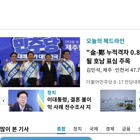
오늘의 헤드라인
"金-鄭 누적격차 0.
될 호남 표심 주목
김민석, 제주·인천서 47.
더불어민주당 8·17 전당대
보가 8일 제주·인천 지역 순
정치
다. 앞서 정청래 후보 우세
이대통령, 결혼 불이
·울산·경남 경선에서 1승 1
익 사례 전수조사 지
제주·인천 경선에서 이기며 '
시
만 두 후보 간 누적 득표율 차
많이 본 기사
종합
정치
국제
경제
금융