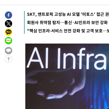
5시간 전 >
남자 농구, 나고야 아시안게임서 '홈팀' 일본과 한일전
5시간 전 >
여수 오동도 해상서 모터보트 전복…1명 사망·1명 실종
SKT, 앤트로픽 고성능 AI 모델 '미토스' 접근 
6시간 전 >
극한폭염 한풀 꺾이지만…'낮 최고 35도' 무더위, 열대야 계속[다
회원사 취약점 탐지…통신·AI인프라 보안 강화
날씨]
7시간 전 >
축구협회 "압수수색·성접대 논란 사과…쇄신의 기회로 삼겠다"
"핵심 인프라∙서비스 안전 강화 및 고객 보호…
7시간 전 >
[속보]'압수수색·성접대 논란' 축구협회 "실망과 걱정 안겨드려 죄
10시간 전 >
'최고 37도' 폭염 지속…강원동해안 최대 150㎜ 비
12시간 전 >
[속보]뉴욕증시 상승 마감…S&P 0.6% 나스닥 1.3%↑
-15112초 전 >
이란 "호르무즈 재개방 합의 근접…美 배상 선행돼야"
-6159초 전 >
[속보]與최고위원 제주·인천 순회경선…박선원·최민희·서미화
민수·김용 순
-6112초 전 >
[속보]김민석, 與 전대 당원투표 누적 득표율 45.42%로 1위… 
래 44.56%
-5394초 전 >
[속보]與 대표 경선 제주·인천 당원투표…金 47.75%·鄭 42.0
宋 10.17%
-4928초 전 >
이강인 "아틀레티코 이적 기뻐…등번호 7번 의미보단 팀 위해 뛸
-4863초 전 >
[속보]與 당대표 경선, 제주·인천 권리당원 투표 김민석 승리
22분 전 >
낮 최고 35도 '무더위'…동해안 시간당 30㎜ '강한 비'[내일날씨]
34분 전 >
[속보]이강인 "감독님이 원하는 마음 느꼈고, 많은 트로피 원해 아
코 이적"
38분 전 >
수도권 40도 육박 '펄펄'…동해안 일부 지역엔 호의주의보