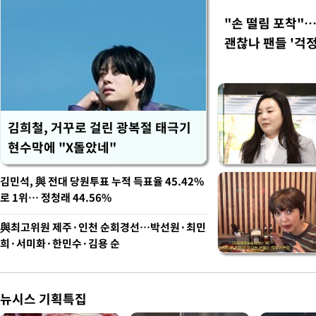
"손 떨림 포착"
괜찮나 팬들 '걱정
김희철, 거꾸로 걸린 광복절 태극기
현수막에 "X돌았네"
김민석, 與 전대 당원투표 누적 득표율 45.42%
로 1위… 정청래 44.56%
與최고위원 제주·인천 순회경선…박선원·최민
희·서미화·한민수·김용 순
뉴시스 기획특집