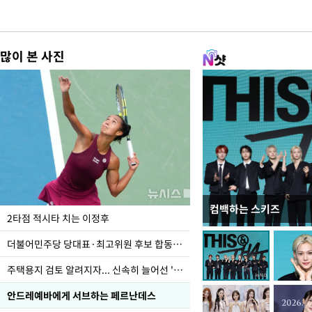
많이 본 사진
컴백하는 스키즈
이번주 국회에는 무슨 일
2타점 적시타 치는 이정후
더불어민주당 당대표·최고위원 후보 합동연설회
주택용지 검토 알려지자... 신속히 늘어선 '근조화환'
안드레예바에게 서브하는 페르난데스