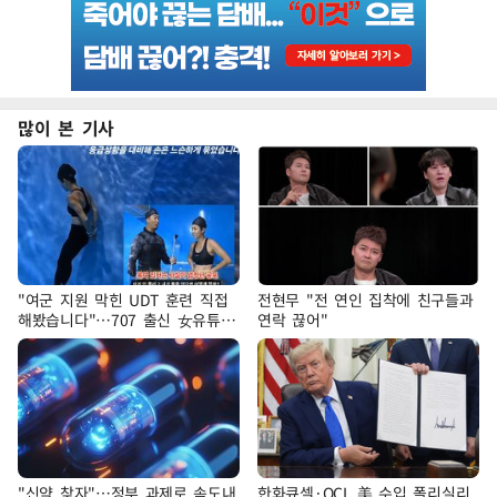
많이 본 기사
"여군 지원 막힌 UDT 훈련 직접
전현무 "전 연인 집착에 친구들과
해봤습니다"…707 출신 女유튜버
연락 끊어"
'완벽 소화'
"신약 찾자"…정부 과제로 속도내
한화큐셀·OCI, 美 수입 폴리실리