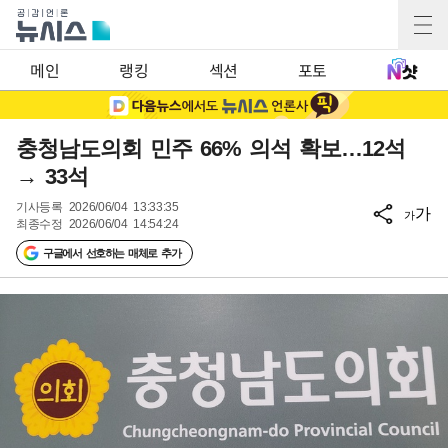
메인
랭킹
섹션
포토
충청남도의회 민주 66% 의석 확보…12석
→ 33석
기사등록
2026/06/04 13:33:35
가
가
최종수정
2026/06/04 14:54:24
구글에서 선호하는 매체로 추가