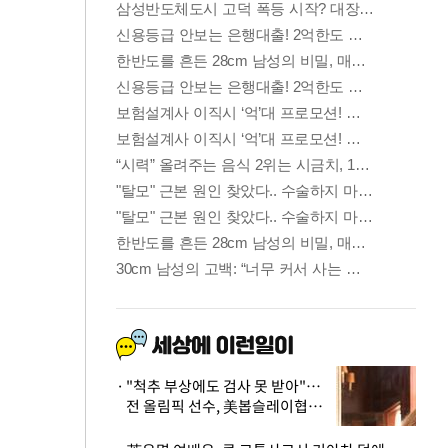
"척추 부상에도 검사 못 받아"…
전 올림픽 선수, 美봅슬레이협회
상대 소송