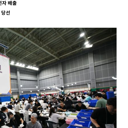
선자 배출
·서미화·
 당선
1위… 정
鄭
위해 뛸
승리
내일날씨]
 원해 아
보
계속[다음