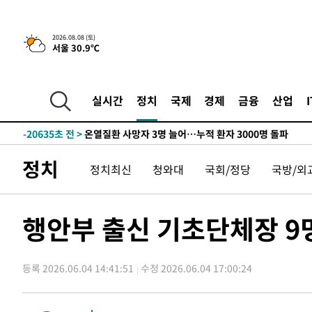
청래 44.56%
-29371초 전 >
[속보]與 대표 경선 제주·인천 당원투표…金 47.75%·
42.08%·宋 10.17%
-28905초 전 >
이강인 "아틀레티코 이적 기뻐…등번호 7번 의미보단 팀 
2026.08.08 (토)
것"
-28840초 전 >
[속보]與 당대표 경선, 제주·인천 권리당원 투표 김민석 
서울 30.9℃
-22614초 전 >
낮 최고 35도 '무더위'…동해안 시간당 30㎜ '강한 비'[
-21884초 전 >
[속보]이강인 "감독님이 원하는 마음 느꼈고, 많은 트로피
실시간
정치
국제
경제
금융
산업
틀레티코 이적"
-21666초 전 >
수도권 40도 육박 '펄펄'…동해안 일부 지역엔 호의주의
-20635초 전 >
온열질환 사망자 3명 늘어…누적 환자 3000명 돌파
-14580초 전 >
강릉에 시간당 81.4㎜ 물폭탄…도로 잠기고 담벼락 붕괴
정치
-10687초 전 >
백운산서 80년근 천종산삼 9뿌리 발견…감정가 1.3억원
정치최신
청와대
국회/정당
국방/외
-8397초 전 >
선재도서 해루질 나섰다 실종 60대, 닷새 만에 숨진 채 발견
-5931초 전 >
남자 농구, 나고야 아시안게임서 '홈팀' 일본과 한일전
행안부 출신 기초단체장 9
-5307초 전 >
여수 오동도 해상서 모터보트 전복…1명 사망·1명 실종
-1534초 전 >
극한폭염 한풀 꺾이지만…'낮 최고 35도' 무더위, 열대야 
주 날씨]
24분 전 >
축구협회 "압수수색·성접대 논란 사과…쇄신의 기회로 삼겠다
등록 2026.06.04 14:41:51
수정 2026.06.04 17:00:24
48분 전 >
[속보]'압수수색·성접대 논란' 축구협회 "실망과 걱정 안겨드
3시간 전 >
'최고 37도' 폭염 지속…강원동해안 최대 150㎜ 비