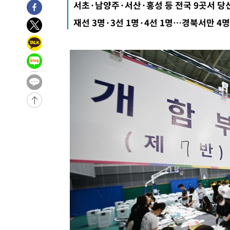
서초·남양주·서산·홍성 등 전국 9곳서 당
5시간 전 >
[속보]뉴욕증시 상승 마감…S&P 0.6% 나스닥 1.3%↑
-30156초 전 >
[속보]與최고위원 제주·인천 순회경선…박선원·최민희
재선 3명·3선 1명·4선 1명…경북서만 4명
한민수·김용 순
-30109초 전 >
[속보]김민석, 與 전대 당원투표 누적 득표율 45.42%로 
청래 44.56%
-29391초 전 >
[속보]與 대표 경선 제주·인천 당원투표…金 47.75%·
42.08%·宋 10.17%
-28925초 전 >
이강인 "아틀레티코 이적 기뻐…등번호 7번 의미보단 팀 
것"
-28860초 전 >
[속보]與 당대표 경선, 제주·인천 권리당원 투표 김민석 
-22634초 전 >
낮 최고 35도 '무더위'…동해안 시간당 30㎜ '강한 비'[
-21904초 전 >
[속보]이강인 "감독님이 원하는 마음 느꼈고, 많은 트로피
틀레티코 이적"
-21686초 전 >
수도권 40도 육박 '펄펄'…동해안 일부 지역엔 호의주의
-20655초 전 >
온열질환 사망자 3명 늘어…누적 환자 3000명 돌파
-14600초 전 >
강릉에 시간당 81.4㎜ 물폭탄…도로 잠기고 담벼락 붕괴
-10707초 전 >
백운산서 80년근 천종산삼 9뿌리 발견…감정가 1.3억원
-8417초 전 >
선재도서 해루질 나섰다 실종 60대, 닷새 만에 숨진 채 발견
-5951초 전 >
남자 농구, 나고야 아시안게임서 '홈팀' 일본과 한일전
-5327초 전 >
여수 오동도 해상서 모터보트 전복…1명 사망·1명 실종
-1554초 전 >
극한폭염 한풀 꺾이지만…'낮 최고 35도' 무더위, 열대야 