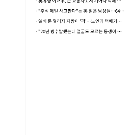
· 英유명 여배우, 큰 교통사고서 기아차 덕에 살았다
· "주식 매일 사고판다"는 美 젊은 남성들…64%가 "나는 인생의 패배자“
· 엘베 문 열리자 지팡이 '퍽'…노인의 택배기사 폭행 이유
· "20년 병수발했는데 얼굴도 모르는 동생이 유산 절반을"…배다른 형제 상속권 있을까