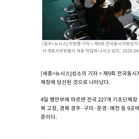
주 날씨]
23분 전 >
축구협회 "압수수색·성접대 논란 사과…쇄신의 기회로 삼겠다
48분 전 >
[속보]'압수수색·성접대 논란' 축구협회 "실망과 걱정 안겨드
3시간 전 >
'최고 37도' 폭염 지속…강원동해안 최대 150㎜ 비
5시간 전 >
[속보]뉴욕증시 상승 마감…S&P 0.6% 나스닥 1.3%↑
[광주=뉴시스] 이현행 기자 = 제9회 전국동시지방선
서 개표사무원들이 개표 작업에 나서고 있다. 2026.06.
[세종=뉴시스]성소의 기자 = 제9회 전국동
체장에 당선된 것으로 나타났다.
4일 행안부에 따르면 전국 227개 기초단체장 
북 고창, 경북 경주·구미·문경·예천 등 9곳에
준이다.