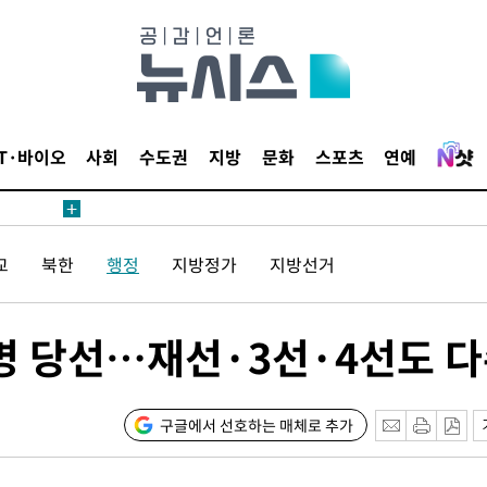
鄭
위해 뛸
승리
내일날씨]
 원해 아
IT·바이오
사회
수도권
지방
문화
스포츠
연예
보
교
북한
행정
지방정가
지방선거
명 당선…재선·3선·4선도 
계속[다음
"
구글에서 선호하는 매체로 추가
려 죄송"