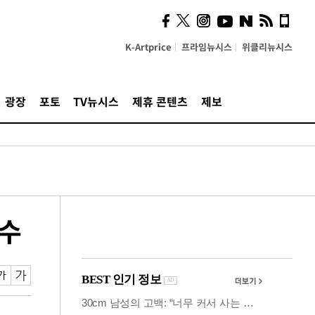
사이 해답 찾았죠"…알을
깨고 나온 '초자아'
K-Artprice
프라임뉴시스
위클리뉴시스
광장
포토
TV뉴시스
제휴 콘텐츠
제보
다수