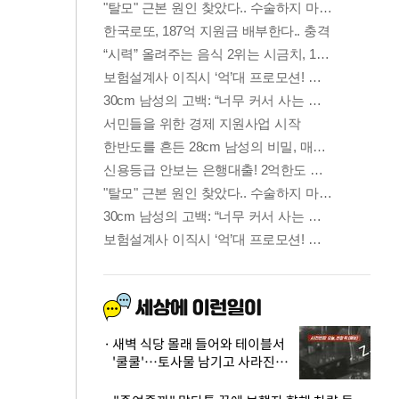
새벽 식당 몰래 들어와 테이블서
'쿨쿨'…토사물 남기고 사라진 남
성