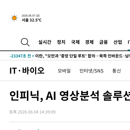
-1740초 전 >
[속보]규제합리화위원회 부위원장에 김태유 서울대 공대 
2026.08.07 (금)
서울 32.5℃
태 후임
-31812초 전 >
이강인, 폭염 속 AT마드리드 첫 훈련…80명 식사 대접까
-28951초 전 >
미 사업체 일자리, 7월에 2.3만개 순감하고 그 전 2개월 1
하향수정 (2보)
-28399초 전 >
[속보] 미 사업체, 일자리 7월에 2.3만 개 줄어…실업률은
실시간
정치
국제
경제
금융
산업
↓
-24262초 전 >
[속보]이 대통령 "부동산 공급 기존 사고방식 매달리지 
실천"
-23347초 전 >
이란, "오만과 '중앙 단일 루트' 합의…북쪽 인바운드·남
운드는 임시"
-14915초 전 >
"낮 기온 소폭 하락"…수도권 폭염중대경보, 폭염경보로
IT·바이오
모바일
인터넷/SNS
통신
-14879초 전 >
[속보]이 대통령, '호우피해' 안동·의성 관할 4개 면 특
선포
-14842초 전 >
[단독]중수청 지원 검사들, 정원 초과 시 낮은 계급 임용
갈 수도
-12813초 전 >
낮 최고 37도 찜통더위…곳곳 소나기·강원 많은 비[내일
인피닉, AI 영상분석 솔루
-11119초 전 >
SK하이닉스, 용인·청주 팹에 54조 투자…"AI 메모리 수
응"
-7975초 전 >
여자배구 이재영·이다영 자매, 아제르바이잔 투란VC 입단
-7228초 전 >
외국인 심판 성 접대 7경기 들여다보니…한국 축구 '5승 2
등록 2026.06.04 14:39:09
-6962초 전 >
[속보]코스닥, 2.86포인트(0.36%) 내린 798.81마감
-6915초 전 >
[속보]코스피, 6200선 약보합…0.60% 내린 6258.77에 