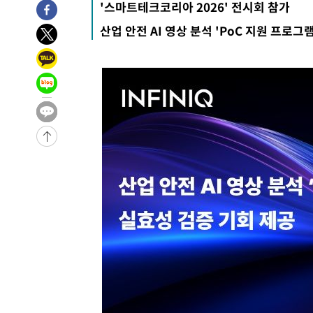
'스마트테크코리아 2026' 전시회 참가
-6895초 전 >
[속보]원·달러 환율, 7.7원 내린 1416.1원 마감
산업 안전 AI 영상 분석 'PoC 지원 프로그램
-6784초 전 >
[속보] 노원서 40.1도 관측…서울, 2018년 이후 첫 40도
-3874초 전 >
[속보]종합특검, '계엄 수용공간 확보' 신용해 前교정본부
-2747초 전 >
외신들도 주목한 韓축구 파문…"국민적 공분에 수사 재개"
-2718초 전 >
11시간 압수수색에 성접대 파문까지…'쑥대밭' 된 축구협
-1740초 전 >
[속보]규제합리화위원회 부위원장에 김태유 서울대 공대 
태 후임
-31812초 전 >
이강인, 폭염 속 AT마드리드 첫 훈련…80명 식사 대접까
-28951초 전 >
미 사업체 일자리, 7월에 2.3만개 순감하고 그 전 2개월 1
하향수정 (2보)
-28399초 전 >
[속보] 미 사업체, 일자리 7월에 2.3만 개 줄어…실업률은
↓
-24262초 전 >
[속보]이 대통령 "부동산 공급 기존 사고방식 매달리지 
실천"
-23347초 전 >
이란, "오만과 '중앙 단일 루트' 합의…북쪽 인바운드·남
운드는 임시"
-14915초 전 >
"낮 기온 소폭 하락"…수도권 폭염중대경보, 폭염경보로
-14879초 전 >
[속보]이 대통령, '호우피해' 안동·의성 관할 4개 면 특
선포
-14842초 전 >
[단독]중수청 지원 검사들, 정원 초과 시 낮은 계급 임용
갈 수도
-12813초 전 >
낮 최고 37도 찜통더위…곳곳 소나기·강원 많은 비[내일
-11119초 전 >
SK하이닉스, 용인·청주 팹에 54조 투자…"AI 메모리 수