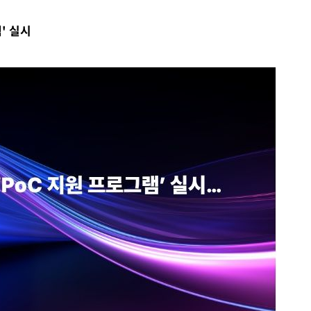
' 실시
장 기소
회
교수…이병
지(종합)
0.3만개
 4.1%로
말고 과감히
쪽 아웃바
 하향
별재난지역
…희망지 못
날씨]
요 선제 대