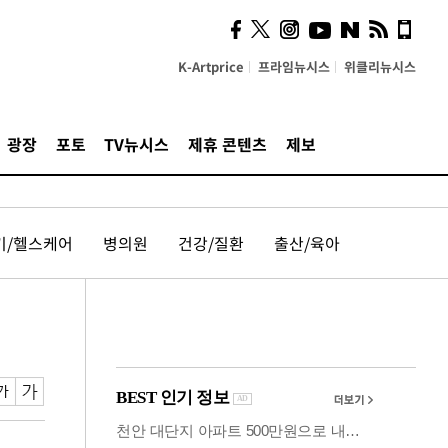
시, 스마트폰 액세서리에
NFC 더했다
K-Artprice
프라임뉴시스
위클리뉴시스
광장
포토
TV뉴시스
제휴 콘텐츠
제보
기/헬스케어
병의원
건강/질환
출산/육아