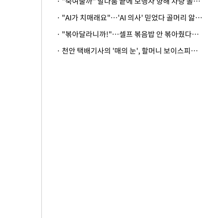
· "죽여줄까" 말다툼 끝에 보행자 향해 차량 돌진…50대 여성 중상
· "AI가 치매래요"…'AI 의사' 믿었다 골머리 앓는 美 의료계 '경고'
· "볶아달라니까!"…셀프 볶음밥 안 볶아줬다고 사장 폭행한 손님
· 천안 택배기사의 '매의 눈', 할머니 보이스피싱 피해 막아