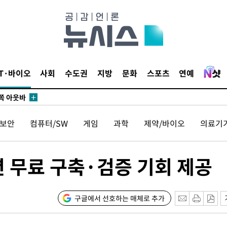
교수…이병
지(종합)
0.3만개
 4.1%로
IT·바이오
사회
수도권
지방
문화
스포츠
연예
말고 과감히
쪽 아웃바
 하향
보안
컴퓨터/SW
게임
과학
제약/바이오
의료기
별재난지역
…희망지 못
날씨]
션 무료 구축·검증 기회 제공
요 선제 대
무'
구글에서 선호하는 매체로 추가
마쳐