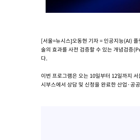
응"
-7975초 전 >
여자배구 이재영·이다영 자매, 아제르바이잔 투란VC 입단
-7228초 전 >
외국인 심판 성 접대 7경기 들여다보니…한국 축구 '5승 2
-6962초 전 >
[속보]코스닥, 2.86포인트(0.36%) 내린 798.81마감
-6915초 전 >
[속보]코스피, 6200선 약보합…0.60% 내린 6258.77에 
[서울=뉴시스]오동현 기자 = 인공지능(AI) 
-6895초 전 >
[속보]원·달러 환율, 7.7원 내린 1416.1원 마감
술의 효과를 사전 검증할 수 있는 개념검증(PoC
-6784초 전 >
[속보] 노원서 40.1도 관측…서울, 2018년 이후 첫 40도
다.
-3874초 전 >
[속보]종합특검, '계엄 수용공간 확보' 신용해 前교정본부
-2747초 전 >
외신들도 주목한 韓축구 파문…"국민적 공분에 수사 재개"
이번 프로그램은 오는 10일부터 12일까지 서
-2718초 전 >
11시간 압수수색에 성접대 파문까지…'쑥대밭' 된 축구협
시부스에서 상담 및 신청을 완료한 산업·공공
-1740초 전 >
[속보]규제합리화위원회 부위원장에 김태유 서울대 공대 
태 후임