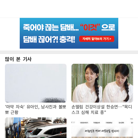
많이 본 기사
'마약 자숙' 유아인, 남사친과 볼뽀
손떨림 건강이상설 한승연…"목디
뽀 근황
스크 심해 치료 중"