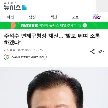
메인
랭킹
섹션
포토
주석수 연제구청장 재선…"발로 뛰며 소통
하겠다"
기사등록
2026/06/04 14:39:50
가
가
구글에서 선호하는 매체로 추가