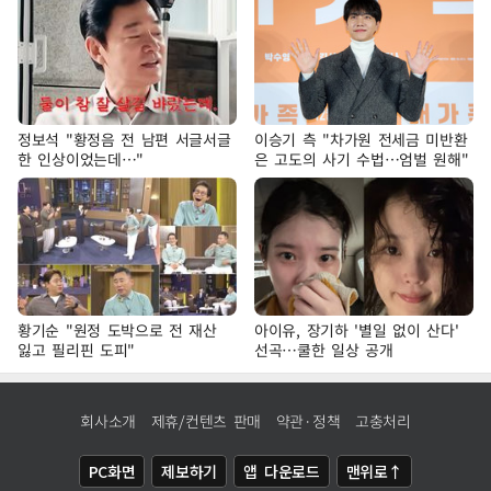
정보석 "황정음 전 남편 서글서글
이승기 측 "차가원 전세금 미반환
한 인상이었는데…"
은 고도의 사기 수법…엄벌 원해"
황기순 "원정 도박으로 전 재산
아이유, 장기하 '별일 없이 산다'
잃고 필리핀 도피"
선곡…쿨한 일상 공개
회사소개
제휴/컨텐츠 판매
약관·정책
고충처리
PC화면
제보하기
앱 다운로드
맨위로↑