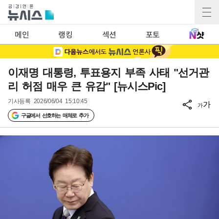
메인
랭킹
섹션
포토
이재명 대통령, 투표용지 부족 사태 "선거관
리 허점 매우 큰 유감" [뉴시스Pic]
기사등록
2026/06/04 15:10:45
가
가
구글에서 선호하는 매체로 추가