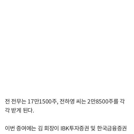
전 전무는 17만1500주, 전하영 씨는 2만8500주를 각
각 받게 된다.
이번 증여에는 김 회장이 IBK투자증권 및 한국금융증권