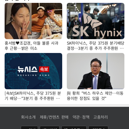
홍서범♥조갑경, 아들 불륜 사과
SK하이닉스, 주당 375원 분기배당
후 근황…밝은 미소
결정…3분기 중 추가 주주환원 발
표
[속보]SK하이닉스, 주당 375원 분
與 황희 "버스 하우스 제안…이동
기 배당…"3분기 중 주주환원 방
용이한 장점도 있을 것"
안 확정"
회사소개
제휴/컨텐츠 판매
약관·정책
고충처리