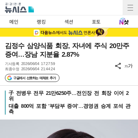
메인
랭킹
섹션
포토
김정수 삼양식품 회장, 자녀에 주식 20만주
증여…장남 지분율 2.87%
기사등록
2026/06/04 17:27:59
가
가
최종수정
2026/06/04 21:44:24
구글에서 선호하는 매체로 추가
子 전병우 전무 21만6250주…전인장 전 회장 이어 2
위
대출 800억 포함 '부담부 증여'…경영권 승계 포석 관
측