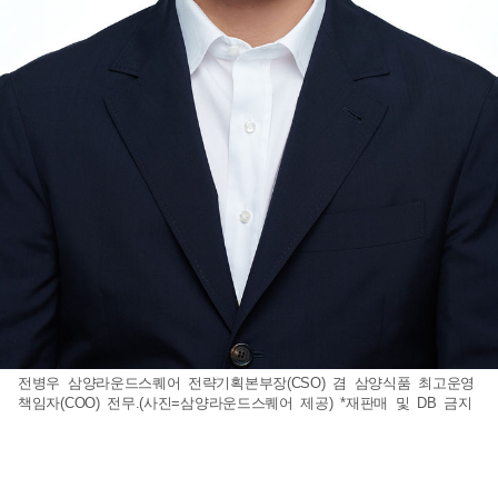
전병우 삼양라운드스퀘어 전략기획본부장(CSO) 겸 삼양식품 최고운영
책임자(COO) 전무.(사진=삼양라운드스퀘어 제공) *재판매 및 DB 금지