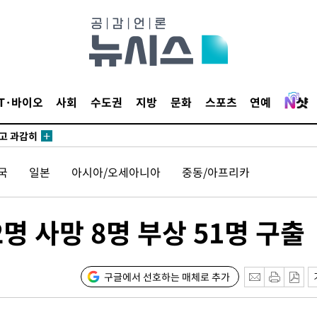
수…이병태
지(종합)
0.3만개
IT·바이오
사회
수도권
지방
문화
스포츠
연예
 4.1%로
말고 과감히
쪽 아웃바
국
일본
아시아/오세아니아
중동/아프리카
하향
재난지역 선
희망지 못
명 사망 8명 부상 51명 구출
제 대응"
구글에서 선호하는 매체로 추가