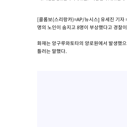
36분 전 >
SK하이닉스, 용인·청주 팹에 54조 투자…"AI 메모리 수요 선
1시간 전 >
여자배구 이재영·이다영 자매, 아제르바이잔 투란VC 입단
[콜롬보(스리랑카)=AP/뉴시스] 유세진 기자 
1시간 전 >
외국인 심판 성 접대 7경기 들여다보니…한국 축구 '5승 2무'
명의 노인이 숨지고 8명이 부상했다고 경찰이 
1시간 전 >
[속보]코스닥, 2.86포인트(0.36%) 내린 798.81마감
1시간 전 >
[속보]코스피, 6200선 약보합…0.60% 내린 6258.77에 마
화재는 앙구루와토타의 양로원에서 발생했으며
1시간 전 >
[속보]원·달러 환율, 7.7원 내린 1416.1원 마감
틀러는 말했다.
1시간 전 >
[속보] 노원서 40.1도 관측…서울, 2018년 이후 첫 40도
2시간 전 >
[속보]종합특검, '계엄 수용공간 확보' 신용해 前교정본부장 
2시간 전 >
외신들도 주목한 韓축구 파문…"국민적 공분에 수사 재개"
2시간 전 >
11시간 압수수색에 성접대 파문까지…'쑥대밭' 된 축구협회
3시간 전 >
[속보]규제합리화위원회 부위원장에 김태유 서울대 공대 교
후임