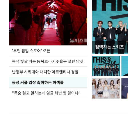
컴백하는 스키즈
지석천 뒤덮은 
'무민 팝업 스토어' 오픈
녹색 빛깔 띄는 동복호…저수율은 절반 남짓
반정부 시위대와 대치한 아르헨티나 경찰
동성 커플 입장 축하하는 하객들
"목숨 걸고 일하는데 임금 체납 웬 말이냐"