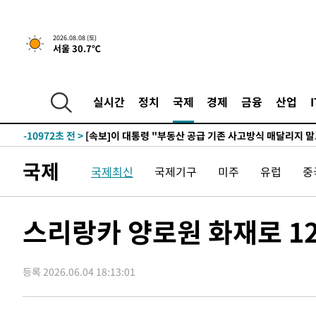
2026.08.08 (토)
서울 30.7℃
3시간 전 >
[속보]규제합리화위원회 부위원장에 김태유 서울대 공대 교
후임
-18522초 전 >
이강인, 폭염 속 AT마드리드 첫 훈련…80명 식사 대접까
-15661초 전 >
미 사업체 일자리, 7월에 2.3만개 순감하고 그 전 2개월 1
실시간
정치
국제
경제
금융
산업
하향수정 (2보)
-15109초 전 >
[속보] 미 사업체, 일자리 7월에 2.3만 개 줄어…실업률은
↓
-10972초 전 >
[속보]이 대통령 "부동산 공급 기존 사고방식 매달리지 
실천"
-10057초 전 >
이란, "오만과 '중앙 단일 루트' 합의…북쪽 인바운드·남
국제
국제최신
국제기구
미주
유럽
중
운드는 임시"
-1625초 전 >
"낮 기온 소폭 하락"…수도권 폭염중대경보, 폭염경보로 
-1589초 전 >
[속보]이 대통령, '호우피해' 안동·의성 관할 4개 면 특별
포
-1552초 전 >
[단독]중수청 지원 검사들, 정원 초과 시 낮은 계급 임용…
스리랑카 양로원 화재로 12
갈 수도
7분 전 >
낮 최고 37도 찜통더위…곳곳 소나기·강원 많은 비[내일날씨]
36분 전 >
SK하이닉스, 용인·청주 팹에 54조 투자…"AI 메모리 수요 선
등록 2026.06.04 18:13:01
1시간 전 >
여자배구 이재영·이다영 자매, 아제르바이잔 투란VC 입단
1시간 전 >
외국인 심판 성 접대 7경기 들여다보니…한국 축구 '5승 2무'
1시간 전 >
[속보]코스닥, 2.86포인트(0.36%) 내린 798.81마감