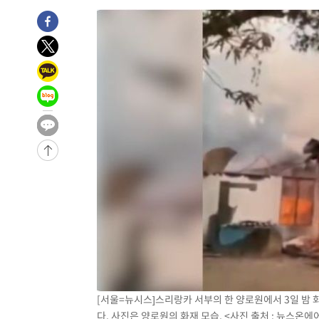
1시간 전 >
[속보]코스피, 6200선 약보합…0.60% 내린 6258.77에 마
1시간 전 >
[속보]원·달러 환율, 7.7원 내린 1416.1원 마감
1시간 전 >
[속보] 노원서 40.1도 관측…서울, 2018년 이후 첫 40도
2시간 전 >
[속보]종합특검, '계엄 수용공간 확보' 신용해 前교정본부장 
2시간 전 >
외신들도 주목한 韓축구 파문…"국민적 공분에 수사 재개"
2시간 전 >
11시간 압수수색에 성접대 파문까지…'쑥대밭' 된 축구협회
3시간 전 >
[속보]규제합리화위원회 부위원장에 김태유 서울대 공대 교
후임
-18522초 전 >
이강인, 폭염 속 AT마드리드 첫 훈련…80명 식사 대접까
-15661초 전 >
미 사업체 일자리, 7월에 2.3만개 순감하고 그 전 2개월 1
하향수정 (2보)
-15109초 전 >
[속보] 미 사업체, 일자리 7월에 2.3만 개 줄어…실업률은
↓
-10972초 전 >
[속보]이 대통령 "부동산 공급 기존 사고방식 매달리지 
실천"
-10057초 전 >
이란, "오만과 '중앙 단일 루트' 합의…북쪽 인바운드·남
운드는 임시"
-1625초 전 >
"낮 기온 소폭 하락"…수도권 폭염중대경보, 폭염경보로 
-1589초 전 >
[속보]이 대통령, '호우피해' 안동·의성 관할 4개 면 특별
포
-1552초 전 >
[단독]중수청 지원 검사들, 정원 초과 시 낮은 계급 임용…
[서울=뉴시스]스리랑카 서부의 한 양로원에서 3일 밤 
갈 수도
다. 사진은 양로원의 화재 모습. <사진 출처 : 뉴스온에어> 
7분 전 >
낮 최고 37도 찜통더위…곳곳 소나기·강원 많은 비[내일날씨]