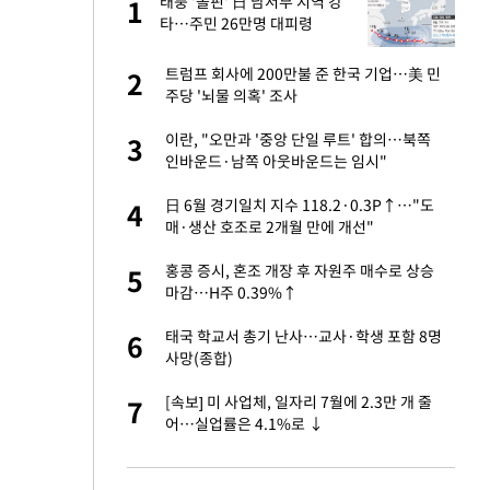
 사
태풍 '돌핀' 日 남서부 지역 강
1
1
타…주민 26만명 대피령
경기 들여다보니…한
트럼프 회사에 200만불 준 한국 기업…美 민
2
2
주당 '뇌물 의혹' 조사
 분기배당 결정…3
이란, "오만과 '중앙 단일 루트' 합의…북쪽
3
3
표
인바운드·남쪽 아웃바운드는 임시"
75원 분기 배
日 6월 경기일치 지수 118.2·0.3P↑…"도
4
4
방안 확정"
매·생산 호조로 2개월 만에 개선"
안…이동 용이한 장
홍콩 증시, 혼조 개장 후 자원주 매수로 상승
5
5
마감…H주 0.39%↑
…"배우가 내 길 아
태국 학교서 총기 난사…교사·학생 포함 8명
6
6
사망(종합)
 밥 사줘…상대 주장
[속보] 미 사업체, 일자리 7월에 2.3만 개 줄
7
7
어…실업률은 4.1%로 ↓