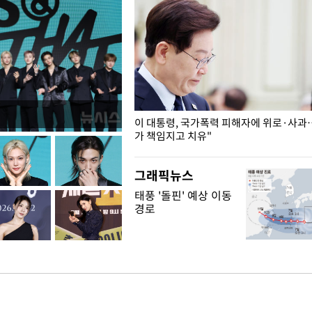
개구리밥
이 대통령, 국가폭력 피해자에 위로·사과
가 책임지고 치유"
그래픽뉴스
태풍 '돌핀' 예상 이동
경로