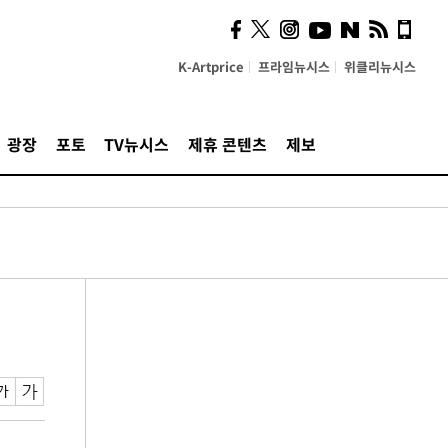
K-Artprice
프라임뉴시스
위클리뉴시스
광장
포토
TV뉴시스
제휴 콘텐츠
제보