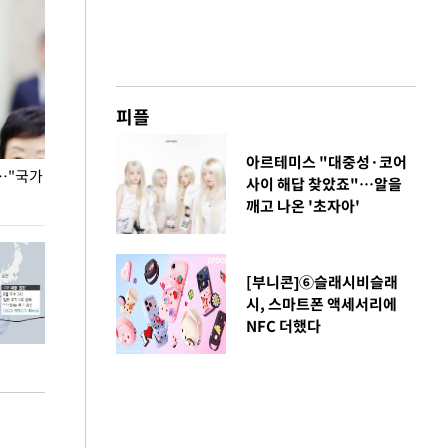
피플
아르테미스 "대중성·코어
…"국가
홈플러스, 67개 점포 가오픈… 13일 정식 개장
오세훈 서울시장,
사이 해답 찾았죠"…알을
환경 점검
깨고 나온 '초자아'
[부니콘]⑥슬래시비슬래
시, 스마트폰 액세서리에
NFC 더했다