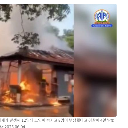
쳐
기소
수…이병태
지(종합)
0.3만개
 4.1%로
말고 과감히
쪽 아웃바
하향
재난지역 선
희망지 못
화재가 발생해 12명의 노인이 숨지고 8명이 부상했다고 경찰이 4일 밝혔
2026.06.04.