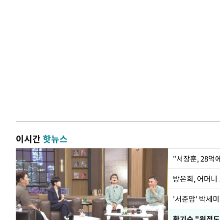
이시간
핫뉴스
"서장훈, 28억
방은희, 어머니 
'서준맘' 박세미
황기순 "원정도