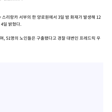
홍서범♥조갑경, 아들 불륜
1
과 후 근황…밝은 미소
제 대응"
= 스리랑카 서부의 한 양로원에서 3일 밤 화재가 발생해 12
외국인 심판 성 접대 7
2
국 축구 '5승 2무'
4일 밝혔다.
SK하이닉스, 주당 375원
3
쳐
분기 중 추가 주주환원 발
, 51명의 노인들은 구출됐다고 경찰 대변인 프레드릭 우
[속보]SK하이닉스, 주당 3
4
당…"3분기 중 주주환원 
기소
與 황희 "버스 하우스 제
5
점도 있을 것"
수…이병태
최성원, 백혈병 두 번 투병
6
닌가 싶었다"
황정민 20년 팬 "내게도
7
틀리다 확신"