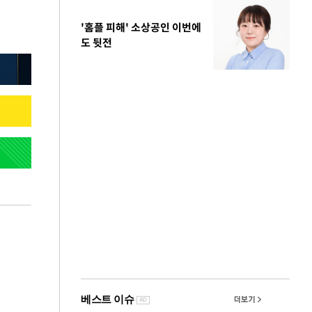
'홈플 피해' 소상공인 이번에
도 뒷전