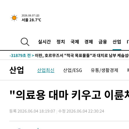
2026.08.07 (금)
서울 28.7℃
-26465초 전 >
[속보] 뉴욕증시, 일제 하락 마감…나스닥 0.06%↓
실시간
정치
국제
경제
금융
산업
-31879초 전 >
이란, 호르무즈서 "적국 목표물들"과 대치로 남부 케슘섬
례 큰 폭발음
-30594초 전 >
[속보]美, 폴리실리콘 수입 규제…파생제품 15% 관세, 1
발효
-28745초 전 >
[속보]트럼프, 美 원정출산 금지 행정명령 서명
산업
산업최신
산업/ESG
유통/생활경제
-26445초 전 >
[속보] 뉴욕증시, 일제 하락 마감…나스닥 0.06%↓
-31899초 전 >
이란, 호르무즈서 "적국 목표물들"과 대치로 남부 케슘섬
례 큰 폭발음
-30614초 전 >
[속보]美, 폴리실리콘 수입 규제…파생제품 15% 관세, 1
"의료용 대마 키우고 이륜차
발효
-28765초 전 >
[속보]트럼프, 美 원정출산 금지 행정명령 서명
-26465초 전 >
[속보] 뉴욕증시, 일제 하락 마감…나스닥 0.06%↓
등록 2026.06.04 18:19:07
수정 2026.06.04 22:30:24