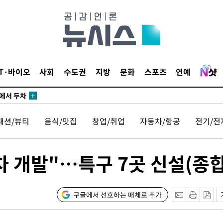
IT·바이오
사회
수도권
지방
문화
스포츠
연예
에서 두차
20일 후
패션/뷰티
음식/맛집
창업/취업
자동차/항공
전기/전
에서 두차
20일 후
 개발"…특구 7곳 신설(종합
구글에서 선호하는 매체로 추가