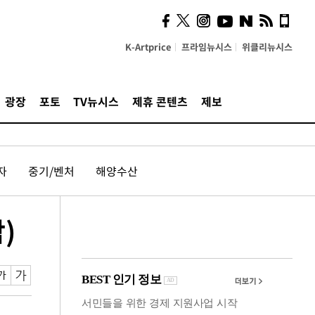
의견, 국토부·LH에 충실히
전달할 것"
K-Artprice
프라임뉴시스
위클리뉴시스
광장
포토
TV뉴시스
제휴 콘텐츠
제보
자
중기/벤처
해양수산
)