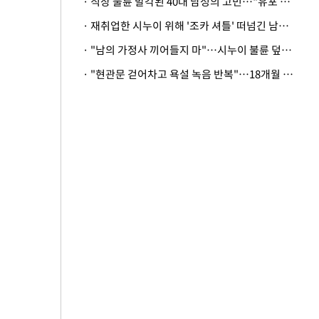
· 직장 불륜 발각된 40대 남성의 고민…"유포 동료 명예훼손·협박죄 고소 가능할까"
· 재취업한 시누이 위해 '조카 셔틀' 떠넘긴 남편…아내 "난 못한다"
· "남의 가정사 끼어들지 마"…시누이 불륜 덮으려는 남편에 억울한 아내
· "현관문 걷어차고 욕설 녹음 반복"…18개월 아기 키우는 집 뒤흔든 '앞집의 비극'