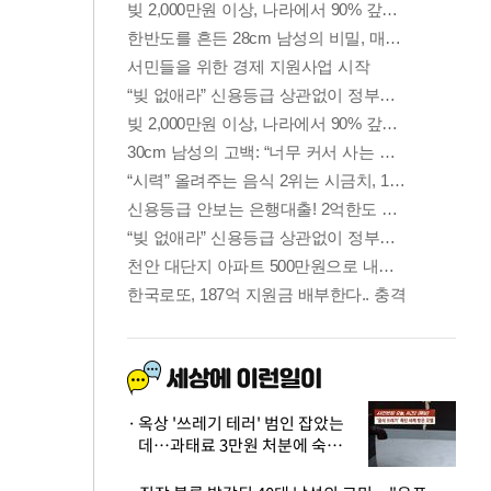
옥상 '쓰레기 테러' 범인 잡았는
데…과태료 3만원 처분에 숙박업
주 허탈