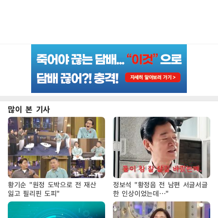
많이 본 기사
황기순 "원정 도박으로 전 재산
정보석 "황정음 전 남편 서글서글
잃고 필리핀 도피"
한 인상이었는데…"