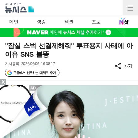
메인
랭킹
섹션
포토
"잠실 스벅 선결제해줘" 투표용지 사태에 아
이유 SNS 불똥
기사등록
2026/06/06 16:38:17
가
가
구글에서 선호하는 매체로 추가
X