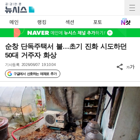
메인
랭킹
섹션
포토
순창 단독주택서 불…초기 진화 시도하던
50대 거주자 화상
기사등록
2026/06/07 19:10:04
가
가
구글에서 선호하는 매체로 추가