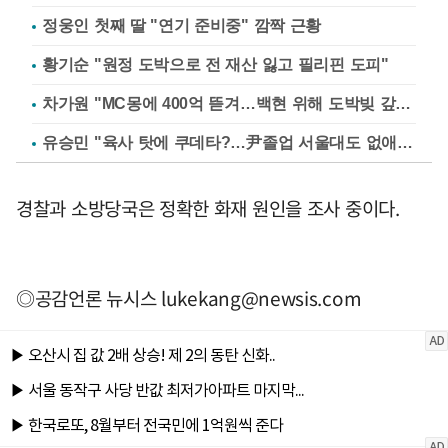
정웅인 첫째 딸 "연기 준비중" 깜짝 근황
황기순 "원정 도박으로 전 재산 잃고 필리핀 도피"
차가원 "MC몽에 400억 뜯겨…백현 위해 도박빚 갚아줘"
유승민 "육사 탓에 쿠데타?…尹졸업 서울대도 없애나"
경찰과 소방당국은 정확한 화재 원인을 조사 중이다.
◎공감언론 뉴시스
lukekang@newsis.com