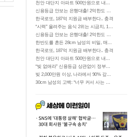
SNS에 '대통령 살해' 협박글…
30대 회사원 '불구속 송치'