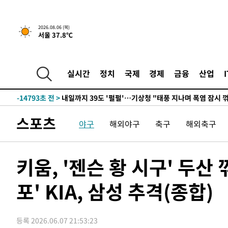
-31658초 전 >
[속보]종합특검, 대검 추가 압수수색…내란 중요임무종사
-27753초 전 >
[속보]코스닥, 800p 회복…0.26% 오른 801.67 마감
2026.08.06 (목)
서울 37.8℃
-27683초 전 >
[속보]코스피, 301.88포인트(4.58%) 내린 6296.38 마
-27548초 전 >
[속보]원·달러 환율, 0.7원 내린 1423.8원 마감
-25147초 전 >
"여기 떨어졌다"…다누리, 스페이스X 로켓 달 충돌 흔적
실시간
정치
국제
경제
금융
산업
-22192초 전 >
손흥민, 5경기 연속골 실패…LAFC는 승부차기 끝 과달
-14793초 전 >
내일까지 39도 '펄펄'…기상청 "태풍 지나며 폭염 잠시 
-14430초 전 >
트럼프, 한국계 진보 주지사 후보 맹공…"공산주의가 최대
스포츠
야구
해외야구
축구
해외축구
-14408초 전 >
"美간섭에 합의 지연"…트럼프, '이란 호르무즈 통제권'
-10928초 전 >
[속보]산업장관 "李정부, 원전 반대 안해…안정 전력 위
-9625초 전 >
[속보]경찰, '홍명보 선임 논란' 대한축구협회·축구회관 
키움, '젠슨 황 시구' 두산
-9012초 전 >
[속보]산업장관 "美무역법 제301조 과잉생산 결과 발표 8
포' KIA, 삼성 추격(종합)
-8805초 전 >
[속보]코스피 매도사이드카 발동…4%대 급락
-8077초 전 >
[속보]전남광주 초대 시민추천 부시장에 백승주·윤난실
-5638초 전 >
서울 열대야 15일째 지속…비공식 '초열대야' 30도 넘어
등록 2026.06.07 21:53:23
-4205초 전 >
[속보]코스닥, 2.15포인트(0.27%) 내린 797.44 출발