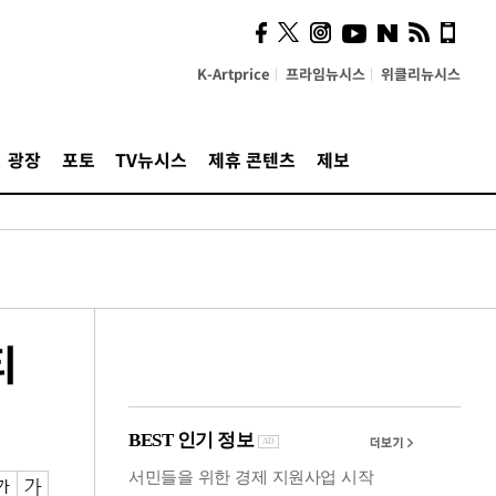
"5·8·9호선 출퇴근 혼잡,
정부 국비지원 필요"
K-Artprice
프라임뉴시스
위클리뉴시스
광장
포토
TV뉴시스
제휴 콘텐츠
제보
티