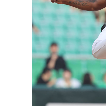
-8825초 전 >
[속보]코스피 매도사이드카 발동…4%대 급락
-8097초 전 >
[속보]전남광주 초대 시민추천 부시장에 백승주·윤난실
-5658초 전 >
서울 열대야 15일째 지속…비공식 '초열대야' 30도 넘어
-4225초 전 >
[속보]코스닥, 2.15포인트(0.27%) 내린 797.44 출발
-4208초 전 >
[속보]코스피, 119.51포인트(1.81%) 내린 6478.75 개장
-655초 전 >
6월 경상수지 497.3억 달러…두 달 연속 사상 최대