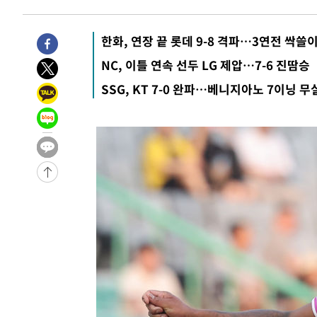
-4188초 전 >
[속보]코스피, 119.51포인트(1.81%) 내린 6478.75 개장
-635초 전 >
6월 경상수지 497.3억 달러…두 달 연속 사상 최대
한화, 연장 끝 롯데 9-8 격파…3연전 싹쓸
-32276초 전 >
'월드컵 탈락 후폭풍' 축구협회…초유의 압수수색에 '충격
NC, 이틀 연속 선두 LG 제압…7-6 진땀승
-32116초 전 >
서울 낮 37.9도, 올여름 최고치 경신…영등포 순간 '40도
SSG, KT 7-0 완파…베니지아노 7이닝 무
-31678초 전 >
[속보]종합특검, 대검 추가 압수수색…내란 중요임무종사
-27773초 전 >
[속보]코스닥, 800p 회복…0.26% 오른 801.67 마감
-27703초 전 >
[속보]코스피, 301.88포인트(4.58%) 내린 6296.38 마
-27568초 전 >
[속보]원·달러 환율, 0.7원 내린 1423.8원 마감
-25167초 전 >
"여기 떨어졌다"…다누리, 스페이스X 로켓 달 충돌 흔적
-22212초 전 >
손흥민, 5경기 연속골 실패…LAFC는 승부차기 끝 과달
-14813초 전 >
내일까지 39도 '펄펄'…기상청 "태풍 지나며 폭염 잠시 
-14450초 전 >
트럼프, 한국계 진보 주지사 후보 맹공…"공산주의가 최대
-14428초 전 >
"美간섭에 합의 지연"…트럼프, '이란 호르무즈 통제권'
-10948초 전 >
[속보]산업장관 "李정부, 원전 반대 안해…안정 전력 위
-9645초 전 >
[속보]경찰, '홍명보 선임 논란' 대한축구협회·축구회관 
-9032초 전 >
[속보]산업장관 "美무역법 제301조 과잉생산 결과 발표 8