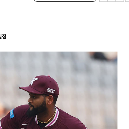
이
·당황'
'
실점
 혐의
감
 포착
라하라 격파
꺾인다"
 위협"
 수용할까
해 불가피"
등 압수수색
월 중 예상