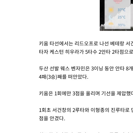
키움 타선에서는 리드오프로 나선 베테랑 서건
타자 케스턴 히우라가 5타수 2안타 2타점으로
두산 선발 웨스 벤자민은 3이닝 동안 안타 8
4패(3승)째를 떠안았다.
키움은 1회에만 3점을 올리며 기선을 제압했
1회초 서건창의 2루타와 이형종의 진루타로 
점을 안겼다.