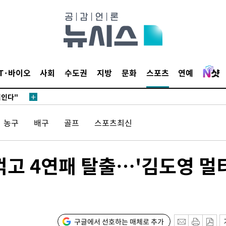
 혐의
감
 포착
IT·바이오
사회
수도권
지방
문화
스포츠
연예
라하라 격파
꺾인다"
 위협"
농구
배구
골프
스포츠최신
 수용할까
해 불가피"
등 압수수색
 꺾고 4연패 탈출…'김도영 멀
월 중 예상
구글에서 선호하는 매체로 추가