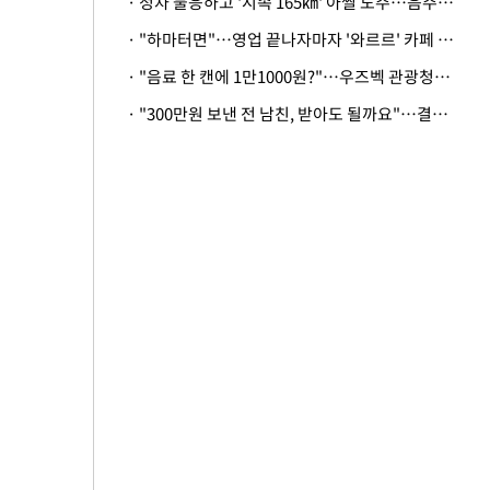
· 정차 불응하고 '시속 165㎞' 아찔 도주…음주운전자 체포
· "하마터면"…영업 끝나자마자 '와르르' 카페 테라스 덮친 대리석 외벽
· "음료 한 캔에 1만1000원?"…우즈벡 관광청까지 나섰다, 유튜버 폭로 후폭풍
· "300만원 보낸 전 남친, 받아도 될까요"…결혼 앞둔 예비신부의 뜻밖 고충