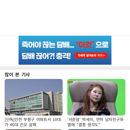
많이 본 기사
[단독]인천 부평구 아파트서 10대
'서준맘' 박세미, 연하 남자친구와
가 40대 친모 살해
열애 "결혼 생각도"