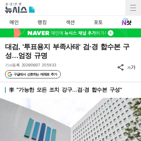
메인
랭킹
섹션
포토
대검, '투표용지 부족사태' 검·경 합수본 구
성…엄정 규명
기사등록
2026/06/07 20:59:33
가
가
구글에서 선호하는 매체로 추가
李 "가능한 모든 조치 강구…검·경 합수본 구성"