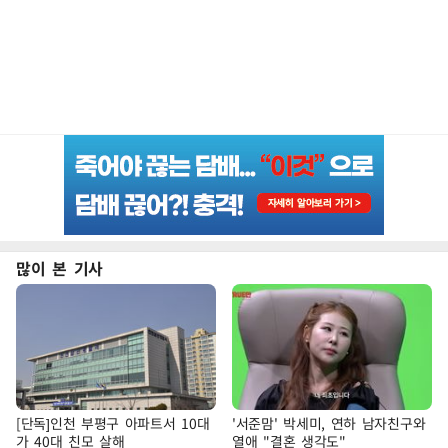
많이 본 기사
[단독]인천 부평구 아파트서 10대
'서준맘' 박세미, 연하 남자친구와
가 40대 친모 살해
열애 "결혼 생각도"