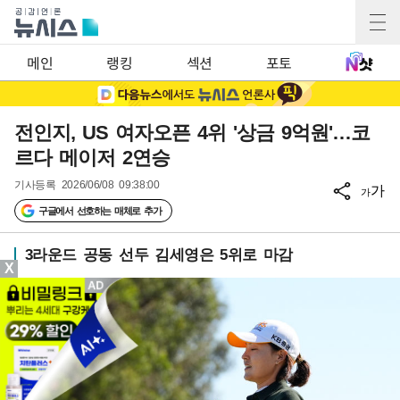
메인
랭킹
섹션
포토
전인지, US 여자오픈 4위 '상금 9억원'…코
르다 메이저 2연승
기사등록
2026/06/08 09:38:00
가
가
구글에서 선호하는 매체로 추가
3라운드 공동 선두 김세영은 5위로 마감
X