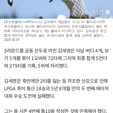
[로스앤젤레스=AP/뉴시스] 김세영이 6일(현지 시간) 미 캘리포니아주
로스앤젤레스 퍼시픽 팰리세이즈의 리비에라 컨트리클럽에서 열린 제
81회 US여자오픈 3라운드 3번 홀에서 티샷하고 있다. 김세영은 중간
합계 6언더파 207타로 넬리 코다(미국)와 함께 공동 선두에 올랐다.
2026.06.07.
3라운드를 공동 선두로 마친 김세영은 이날 버디 4개, 보
기 5개를 묶어 1오버파 72타에 그치며 최종 합계 5언더
파 279타를 기록, 5위에 자리했다.
김세영은 후반에만 2타를 잃는 등 저조한 샷감으로 인해
LPGA 투어 통산 14승과 5년 8개월 만의 두 번째 메이저
대회 우승 도전에 실패했다.
그는 올 시즌 4번째 톱10을 작성한 것에 만족해야 했다.