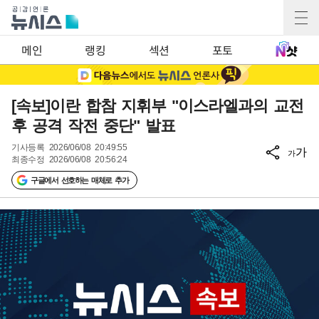
메인
랭킹
섹션
포토
[속보]이란 합참 지휘부 "이스라엘과의 교전
후 공격 작전 중단" 발표
기사등록
2026/06/08 20:49:55
가
가
최종수정
2026/06/08 20:56:24
구글에서 선호하는 매체로 추가