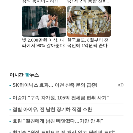
이시간
핫
뉴스
이승기 "구속 차가원, 105억 전세금 편취 사기"
결별 아이유, 전 남친 장기하 직접 소환
효린 "절친에게 남친 빼앗겼다…가만 안 둬"
황기순 "원정 도박으로 전 재산 잃고 필리핀 도피"