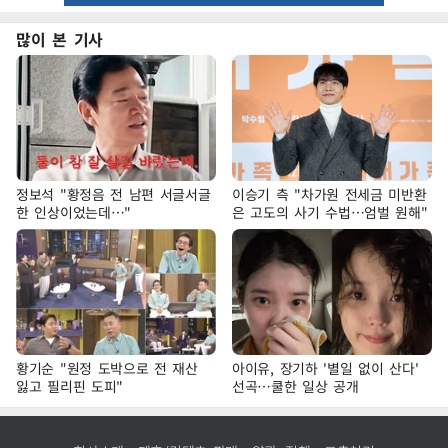
많이 본 기사
정보석 "황정음 전 남편 서글서글
이승기 측 "차가원 전세금 미반환
한 인상이었는데…"
은 고도의 사기 수법…엄벌 원해"
황기순 "원정 도박으로 전 재산
아이유, 장기하 '별일 없이 산다'
잃고 필리핀 도피"
선곡…쿨한 일상 공개