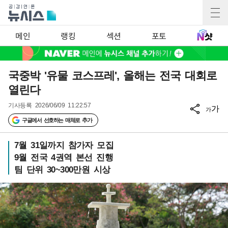
메인
랭킹
섹션
포토
국중박 '유물 코스프레', 올해는 전국 대회로
열린다
기사등록
2026/06/09 11:22:57
가
가
구글에서 선호하는 매체로 추가
7월 31일까지 참가자 모집
9월 전국 4권역 본선 진행
팀 단위 30~300만원 시상