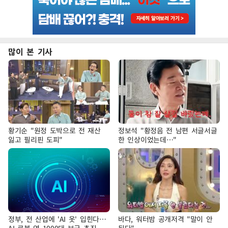
많이 본 기사
황기순 "원정 도박으로 전 재산
정보석 "황정음 전 남편 서글서글
잃고 필리핀 도피"
한 인상이었는데…"
정부, 전 산업에 'AI 옷' 입힌다…
바다, 워터밤 공개저격 "말이 안