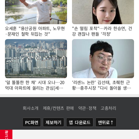
오세훈 "용산공원 아파트, 노무현
"손 떨림 포착"…카라 한승연, 건
·문재인 철학 뒤집는 것"
강 괜찮나 팬들 '걱정'
'덜 똘똘한 한 채' 시대 오나…20
'리센느 논란' 김선태, 초췌한 근
억대 아파트에 쏠리는 관심[세제
황…충주시장 "다시 돌아올 생
개편, 그 이후②]
각?"
회사소개
제휴/컨텐츠 판매
약관·정책
고충처리
PC화면
제보하기
앱 다운로드
맨위로↑
광
COPYRIGHTⓒ
NEWSIS
ALL RIGHTS RESERVED.
고