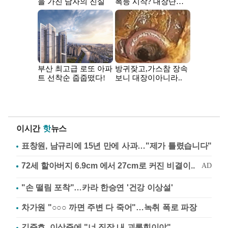
이시간
핫
뉴스
표창원, 남규리에 15년 만에 사과…"제가 틀렸습니다"
"손 떨림 포착"…카라 한승연 '건강 이상설'
차가원 "○○○ 까면 주변 다 죽어"…녹취 폭로 파장
김준호, 이상준에 "너 직장 내 괴롭힘이야"