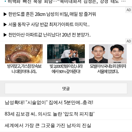
비핵화 빠진 북중 회담…"북미대화서 김정은, 강경 태도 우려"
댓글