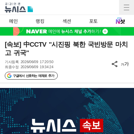
메인
랭킹
섹션
포토
[속보] 中CCTV "시진핑 북한 국빈방문 마치
고 귀국"
기사등록
2026/06/09 17:20:50
가
가
최종수정
2026/06/09 19:34:24
구글에서 선호하는 매체로 추가