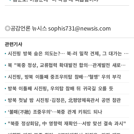
◎공감언론 뉴시스
sophis731@newsis.com
관련기사
시진핑 방북 숨은 의도는?… 북-러 밀착 견제, 그 대가는 북핵 묵인
북 "북중 정상, 교류협력 확대발전 합의…관계발전 새로운 장"(종합)
시진핑, 방북 이틀째 중조우의탑 참배…'혈맹' 우의 부각
방북 이틀째 시진핑, 우의탑 참배 뒤 귀국길 오를 듯
방북 첫날 밤 시진핑·김정은, 北평양체육관서 공연 참관
‘불패(不敗) 조중우의’…북중 관계 키워드 되나
"북중 정상회담, 中 영향력 재확인…서방 맞선 결속 과시"