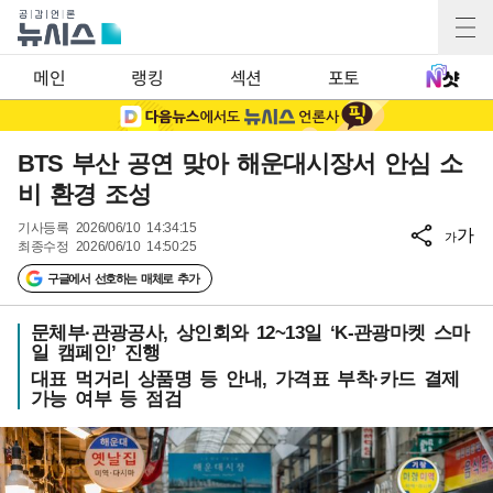
메인
랭킹
섹션
포토
BTS 부산 공연 맞아 해운대시장서 안심 소
비 환경 조성
기사등록
2026/06/10 14:34:15
가
가
최종수정
2026/06/10 14:50:25
구글에서 선호하는 매체로 추가
문체부·관광공사, 상인회와 12~13일 ‘K-관광마켓 스마
일 캠페인’ 진행
대표 먹거리 상품명 등 안내, 가격표 부착·카드 결제
가능 여부 등 점검