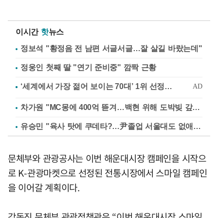
이시간
핫
뉴스
정보석 "황정음 전 남편 서글서글…잘 살길 바랐는데"
정웅인 첫째 딸 "연기 준비중" 깜짝 근황
차가원 "MC몽에 400억 뜯겨…백현 위해 도박빚 갚아줘"
유승민 "육사 탓에 쿠데타?…尹졸업 서울대도 없애나"
문체부와 관광공사는 이번 해운대시장 캠페인을 시작으
로 K-관광마켓으로 선정된 전통시장에서 스마일 캠페인
을 이어갈 계획이다.
강동진 문체부 관광정책관은 “이번 해운대시장 스마일