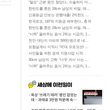
옥상 '쓰레기 테러' 범인 잡았는
데…과태료 3만원 처분에 숙박업
주 허탈