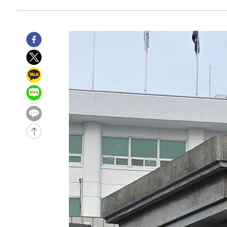
25.3%↑
-10381초 전 >
[속보]'채상병 순직 책임' 임성근, 항소심도 징역 3년
-10247초 전 >
[속보]종합특검, '관저이전 봐주기 감사' 유병호 구속기소
-6847초 전 >
민주 콩고 에볼라환자 4천명 돌파, 4053명 발생 1850명 
-6097초 전 >
[속보]'300억원대 사기 혐의' 차가원 대표 구속 송치
-5291초 전 >
"미 전국적 살모네라 식중독 원인은 멕시코산 할라피뇨"-- 
-3804초 전 >
[속보]경찰·노동부, HL만도 평택사업장 끼임 사망 관련 
-3685초 전 >
[속보]합수본, '투표율 허위 입력' 중앙·서울·경기도 선관위
압수수색
-30917초 전 >
SK하이닉스, 용인·청주 팹에 54조 투자…"AI 메모리 수
응"
-27773초 전 >
여자배구 이재영·이다영 자매, 아제르바이잔 투란VC 입
-27026초 전 >
외국인 심판 성 접대 7경기 들여다보니…한국 축구 '5승 2
-26760초 전 >
[속보]코스닥, 2.86포인트(0.36%) 내린 798.81마감
-26713초 전 >
[속보]코스피, 6200선 약보합…0.60% 내린 6258.77에
-26693초 전 >
[속보]원·달러 환율, 7.7원 내린 1416.1원 마감
-26582초 전 >
[속보] 노원서 40.1도 관측…서울, 2018년 이후 첫 40도
-23672초 전 >
[속보]종합특검, '계엄 수용공간 확보' 신용해 前교정본
-22545초 전 >
외신들도 주목한 韓축구 파문…"국민적 공분에 수사 재개