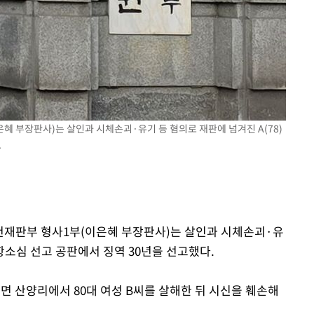
은혜 부장판사)는 살인과 시체손괴·유기 등 혐의로 재판에 넘겨진 A(78)
.
춘천재판부 형사1부(이은혜 부장판사)는 살인과 시체손괴·유
 항소심 선고 공판에서 징역 30년을 선고했다.
서면 산양리에서 80대 여성 B씨를 살해한 뒤 시신을 훼손해