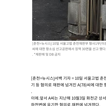
[춘천=뉴시스] 10일 서울고법 춘천재판부 형사1부(이
씨에 대한 항소심 선고공판에서 징역 30면을 선고 했다
. *재판매 및 DB 금지
[춘천=뉴시스]서백 기자 = 10일 서울고법 
기 등 혐의로 재판에 넘겨진 A(78)씨에 대한
.
이에.앞서 A씨는 지난해 10월3일 화천군 상
하천변에 유기한 혐의로 재판에 넘겨졌다.