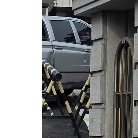
-22516초 전 >
11시간 압수수색에 성접대 파문까지…'쑥대밭' 된 축구
-21538초 전 >
[속보]규제합리화위원회 부위원장에 김태유 서울대 공대
병태 후임
-17896초 전 >
[속보]국힘 윤리위, '돌려차기 발언' 진종오·서범수 징계
-13221초 전 >
[속보] 7월 중국 수출 23.9%↑ 수입 27.5%↑…무역총
25.3%↑
-10381초 전 >
[속보]'채상병 순직 책임' 임성근, 항소심도 징역 3년
-10247초 전 >
[속보]종합특검, '관저이전 봐주기 감사' 유병호 구속기소
-6847초 전 >
민주 콩고 에볼라환자 4천명 돌파, 4053명 발생 1850명 
-6097초 전 >
[속보]'300억원대 사기 혐의' 차가원 대표 구속 송치
-5291초 전 >
"미 전국적 살모네라 식중독 원인은 멕시코산 할라피뇨"-- 
-3804초 전 >
[속보]경찰·노동부, HL만도 평택사업장 끼임 사망 관련 
-3685초 전 >
[속보]합수본, '투표율 허위 입력' 중앙·서울·경기도 선관위
압수수색