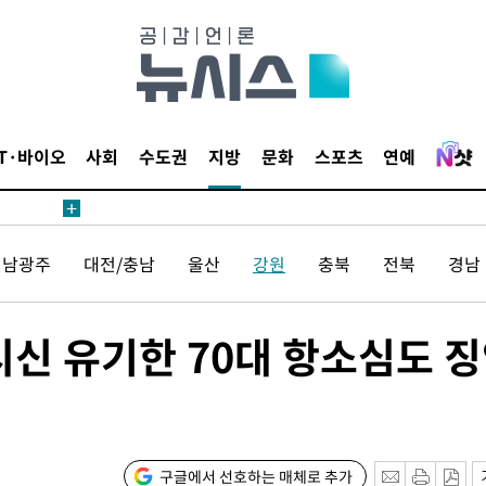
 등 9곳
요 선제 대
단
IT·바이오
사회
수도권
지방
문화
스포츠
연예
무'
 마쳐
전남광주
대전/충남
울산
강원
충북
전북
경남
부장 기소
시신 유기한 70대 항소심도 
"
협회
 교수…이
 절차 개시
구글에서 선호하는 매체로 추가
액