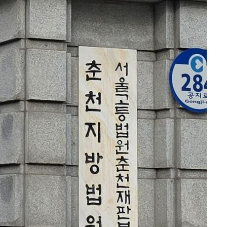
협회
 교수…이
 절차 개시
액
사망
CDC
압수수색
 등 9곳