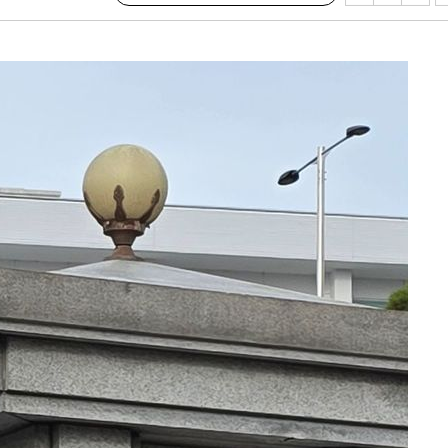
사망
CDC
압수수색
 등 9곳
요 선제 대
단
무'
 마쳐
부장 기소
"