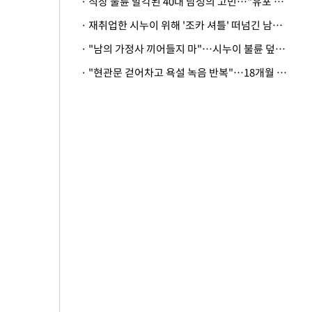
· 직장 불륜 발각된 40대 남성의 고민…"유포 동료 명예훼손·협박죄 고소 가능할까"
· 재취업한 시누이 위해 '조카 셔틀' 떠넘긴 남편…아내 "난 못한다"
· "남의 가정사 끼어들지 마"…시누이 불륜 덮으려는 남편에 억울한 아내
· "현관문 걷어차고 욕설 녹음 반복"…18개월 아기 키우는 집 뒤흔든 '앞집의 비극'