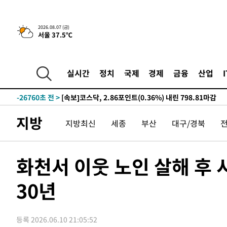
2026.08.07 (금)
서울 37.5℃
-3685초 전 >
[속보]합수본, '투표율 허위 입력' 중앙·서울·경기도 선관위
압수수색
-30917초 전 >
SK하이닉스, 용인·청주 팹에 54조 투자…"AI 메모리 수
응"
-27773초 전 >
여자배구 이재영·이다영 자매, 아제르바이잔 투란VC 입
실시간
정치
국제
경제
금융
산업
-27026초 전 >
외국인 심판 성 접대 7경기 들여다보니…한국 축구 '5승 2
-26760초 전 >
[속보]코스닥, 2.86포인트(0.36%) 내린 798.81마감
-26713초 전 >
[속보]코스피, 6200선 약보합…0.60% 내린 6258.77에
지방
지방최신
세종
부산
대구/경북
-26693초 전 >
[속보]원·달러 환율, 7.7원 내린 1416.1원 마감
-26582초 전 >
[속보] 노원서 40.1도 관측…서울, 2018년 이후 첫 40도
-23672초 전 >
[속보]종합특검, '계엄 수용공간 확보' 신용해 前교정본
화천서 이웃 노인 살해 후 
-22545초 전 >
외신들도 주목한 韓축구 파문…"국민적 공분에 수사 재개
30년
-22516초 전 >
11시간 압수수색에 성접대 파문까지…'쑥대밭' 된 축구
-21538초 전 >
[속보]규제합리화위원회 부위원장에 김태유 서울대 공대
병태 후임
-17896초 전 >
[속보]국힘 윤리위, '돌려차기 발언' 진종오·서범수 징계
등록 2026.06.10 21:05:52
-13221초 전 >
[속보] 7월 중국 수출 23.9%↑ 수입 27.5%↑…무역총