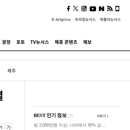
의견, 국토부·LH에 충실히
전달할 것"
K-Artprice
프라임뉴시스
위클리뉴시스
광장
포토
TV뉴시스
제휴 콘텐츠
제보
제주
별