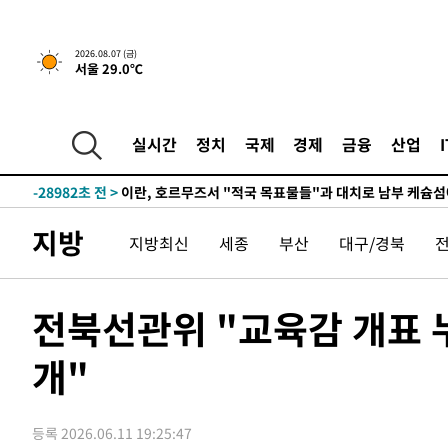
2026.08.07 (금)
서울 29.0℃
실시간
정치
국제
경제
금융
산업
-23568초 전 >
[속보] 뉴욕증시, 일제 하락 마감…나스닥 0.06%↓
-28982초 전 >
이란, 호르무즈서 "적국 목표물들"과 대치로 남부 케슘섬
례 큰 폭발음
-27697초 전 >
[속보]美, 폴리실리콘 수입 규제…파생제품 15% 관세, 1
지방
지방최신
세종
부산
대구/경북
발효
-25848초 전 >
[속보]트럼프, 美 원정출산 금지 행정명령 서명
-23548초 전 >
[속보] 뉴욕증시, 일제 하락 마감…나스닥 0.06%↓
-29002초 전 >
이란, 호르무즈서 "적국 목표물들"과 대치로 남부 케슘섬
전북선관위 "교육감 개표 누
례 큰 폭발음
-27717초 전 >
[속보]美, 폴리실리콘 수입 규제…파생제품 15% 관세, 1
발효
개"
-25868초 전 >
[속보]트럼프, 美 원정출산 금지 행정명령 서명
-23568초 전 >
[속보] 뉴욕증시, 일제 하락 마감…나스닥 0.06%↓
등록 2026.06.11 19:25:47