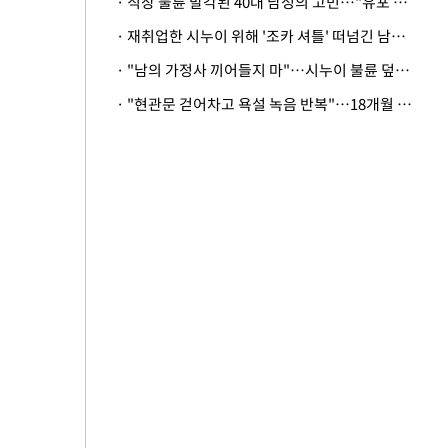
· 직장 불륜 발각된 40대 남성의 고민…"유포 동료 명예훼손·협박죄 고소 가능할까"
· 재취업한 시누이 위해 '조카 셔틀' 떠넘긴 남편…아내 "난 못한다"
· "남의 가정사 끼어들지 마"…시누이 불륜 덮으려는 남편에 억울한 아내
· "현관문 걷어차고 욕설 녹음 반복"…18개월 아기 키우는 집 뒤흔든 '앞집의 비극'