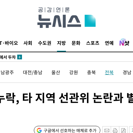
IT·바이오
사회
수도권
지방
문화
스포츠
연예
에서 두차
20일 후
전남광주
대전/충남
울산
강원
충북
전북
경남
에서 두차
락, 타 지역 선관위 논란과 
20일 후
구글에서 선호하는 매체로 추가