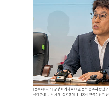
[전주=뉴시스] 강경호 기자 = 11일 전북 전주시 완
육감 개표 누락 사태' 설명회에서 서홍석 전북선관위 선거과