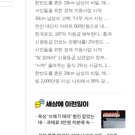
옥상 '쓰레기 테러' 범인 잡았는
데…과태료 3만원 처분에 숙박업
주 허탈