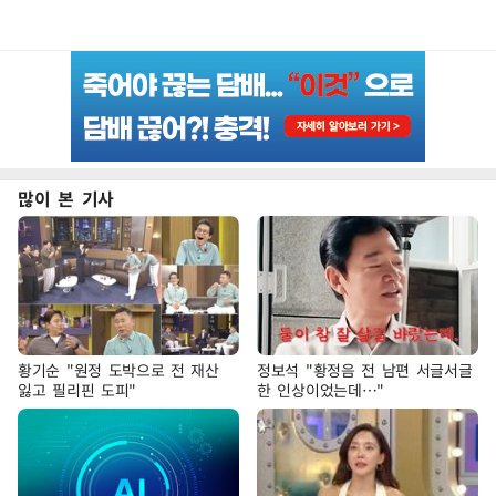
많이 본 기사
황기순 "원정 도박으로 전 재산
정보석 "황정음 전 남편 서글서글
잃고 필리핀 도피"
한 인상이었는데…"