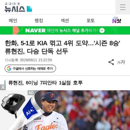
메인
랭킹
섹션
포토
한화, 5-1로 KIA 꺾고 4위 도약…'시즌 8승'
류현진, 다승 단독 선두
기사등록
2026/06/11 21:22:59
가
가
구글에서 선호하는 매체로 추가
류현진, 6이닝 7피안타 1실점 호투
X