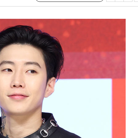
쳐
기소
수…이병태
지(종합)
.3만개 하
4.1%로
고 과감히
쪽 아웃바운
향
난지역 선포
지 못 갈
]