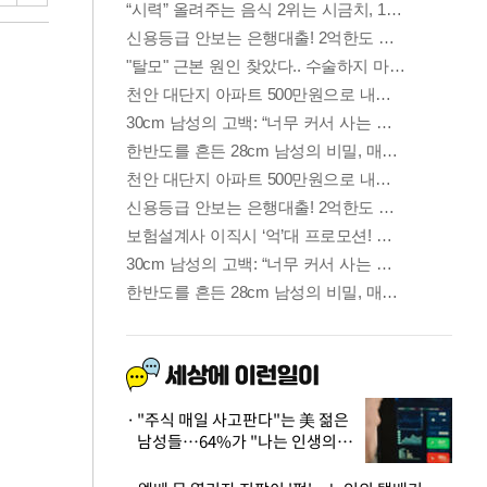
"주식 매일 사고판다"는 美 젊은
남성들…64%가 "나는 인생의
패배자“