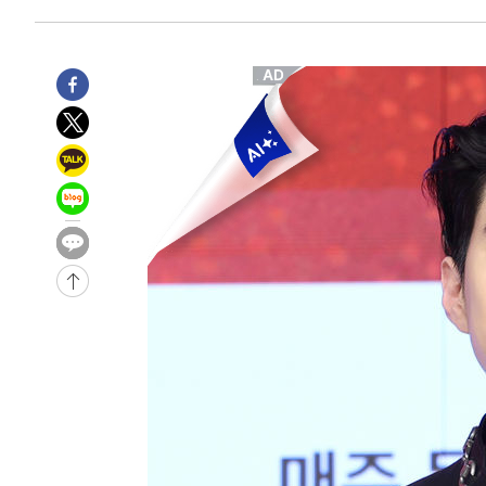
3시간 전 >
[속보]코스피, 6200선 약보합…0.60% 내린 6258.77에 마
3시간 전 >
[속보]원·달러 환율, 7.7원 내린 1416.1원 마감
3시간 전 >
[속보] 노원서 40.1도 관측…서울, 2018년 이후 첫 40도
4시간 전 >
[속보]종합특검, '계엄 수용공간 확보' 신용해 前교정본부장 
4시간 전 >
외신들도 주목한 韓축구 파문…"국민적 공분에 수사 재개"
4시간 전 >
11시간 압수수색에 성접대 파문까지…'쑥대밭' 된 축구협회
5시간 전 >
[속보]규제합리화위원회 부위원장에 김태유 서울대 공대 교
후임
-11248초 전 >
이강인, 폭염 속 AT마드리드 첫 훈련…80명 식사 대접까
-8387초 전 >
미 사업체 일자리, 7월에 2.3만개 순감하고 그 전 2개월 10
향수정 (2보)
-7835초 전 >
[속보] 미 사업체, 일자리 7월에 2.3만 개 줄어…실업률은 
↓
-3698초 전 >
[속보]이 대통령 "부동산 공급 기존 사고방식 매달리지 말
실천"
-2783초 전 >
이란, "오만과 '중앙 단일 루트' 합의…북쪽 인바운드·남
드는 임시"
1시간 전 >
"낮 기온 소폭 하락"…수도권 폭염중대경보, 폭염경보로 하
1시간 전 >
[속보]이 대통령, '호우피해' 안동·의성 관할 4개 면 특별재
1시간 전 >
[단독]중수청 지원 검사들, 정원 초과 시 낮은 계급 임용…희망
수도
2시간 전 >
낮 최고 37도 찜통더위…곳곳 소나기·강원 많은 비[내일날씨