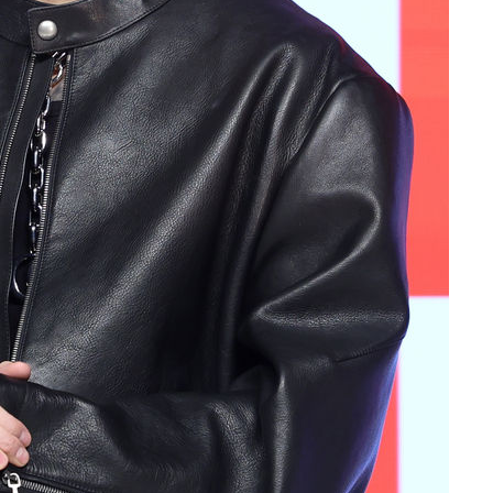
선제 대응"
쳐
기소
수…이병태