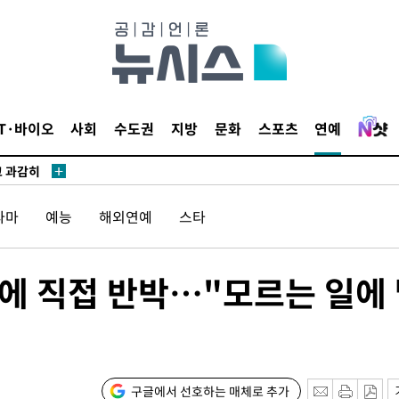
수…이병태
지(종합)
.3만개 하
IT·바이오
사회
수도권
지방
문화
스포츠
연예
4.1%로
고 과감히
쪽 아웃바운
라마
예능
해외연예
스타
향
난지역 선포
지 못 갈
란에 직접 반박…"모르는 일에
]
선제 대응"
구글에서 선호하는 매체로 추가