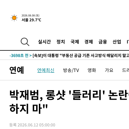
2026.08.08 (토)
서울 29.7℃
5시간 전 >
[속보]규제합리화위원회 부위원장에 김태유 서울대 공대 교
후임
-11248초 전 >
이강인, 폭염 속 AT마드리드 첫 훈련…80명 식사 대접까
-8387초 전 >
미 사업체 일자리, 7월에 2.3만개 순감하고 그 전 2개월 10
실시간
정치
국제
경제
금융
산업
향수정 (2보)
-7835초 전 >
[속보] 미 사업체, 일자리 7월에 2.3만 개 줄어…실업률은 
↓
-3698초 전 >
[속보]이 대통령 "부동산 공급 기존 사고방식 매달리지 말
실천"
-2783초 전 >
이란, "오만과 '중앙 단일 루트' 합의…북쪽 인바운드·남
연예
연예최신
방송/TV
영화
가요
드
드는 임시"
1시간 전 >
"낮 기온 소폭 하락"…수도권 폭염중대경보, 폭염경보로 하
1시간 전 >
[속보]이 대통령, '호우피해' 안동·의성 관할 4개 면 특별재
1시간 전 >
[단독]중수청 지원 검사들, 정원 초과 시 낮은 계급 임용…희망
박재범, 롱샷 '들러리' 논
수도
2시간 전 >
낮 최고 37도 찜통더위…곳곳 소나기·강원 많은 비[내일날씨
하지 마"
2시간 전 >
SK하이닉스, 용인·청주 팹에 54조 투자…"AI 메모리 수요 
3시간 전 >
여자배구 이재영·이다영 자매, 아제르바이잔 투란VC 입단
3시간 전 >
외국인 심판 성 접대 7경기 들여다보니…한국 축구 '5승 2무'
등록 2026.06.12 05:00:00
3시간 전 >
[속보]코스닥, 2.86포인트(0.36%) 내린 798.81마감