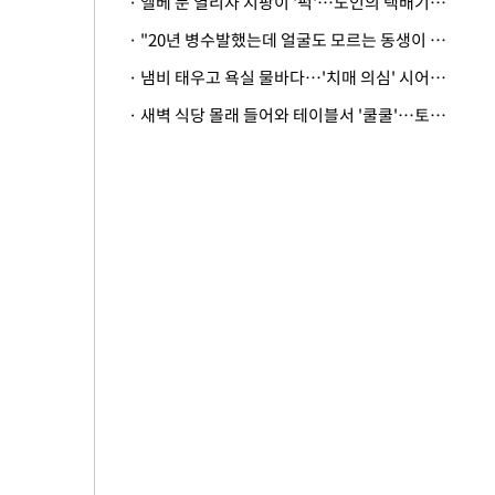
· 엘베 문 열리자 지팡이 '퍽'…노인의 택배기사 폭행 이유
· "20년 병수발했는데 얼굴도 모르는 동생이 유산 절반을"…배다른 형제 상속권 있을까
· 냄비 태우고 욕실 물바다…'치매 의심' 시어머니 검사 권유했다가 '날벼락'
· 새벽 식당 몰래 들어와 테이블서 '쿨쿨'…토사물 남기고 사라진 남성