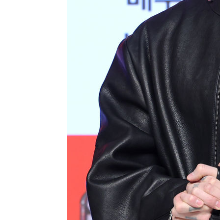
2시간 전 >
SK하이닉스, 용인·청주 팹에 54조 투자…"AI 메모리 수요 
3시간 전 >
여자배구 이재영·이다영 자매, 아제르바이잔 투란VC 입단
3시간 전 >
외국인 심판 성 접대 7경기 들여다보니…한국 축구 '5승 2무'
3시간 전 >
[속보]코스닥, 2.86포인트(0.36%) 내린 798.81마감
3시간 전 >
[속보]코스피, 6200선 약보합…0.60% 내린 6258.77에 마
3시간 전 >
[속보]원·달러 환율, 7.7원 내린 1416.1원 마감
3시간 전 >
[속보] 노원서 40.1도 관측…서울, 2018년 이후 첫 40도
4시간 전 >
[속보]종합특검, '계엄 수용공간 확보' 신용해 前교정본부장 
4시간 전 >
외신들도 주목한 韓축구 파문…"국민적 공분에 수사 재개"
4시간 전 >
11시간 압수수색에 성접대 파문까지…'쑥대밭' 된 축구협회
5시간 전 >
[속보]규제합리화위원회 부위원장에 김태유 서울대 공대 교
후임