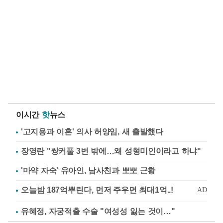
이시간
핫
뉴스
'고지용과 이혼' 의사 허양임, 새 출발했다
장영란 "쌍커풀 3번 밖에…왜 성형미인이라고 하냐"
'마약 자숙' 유아인, 남사친과 뽀뽀 근황
유혜정, 자궁적출 수술 "여성성 잃는 것이…"