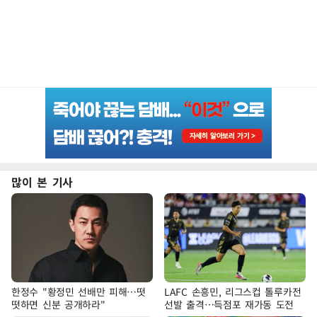
많이 본 기사
한정수 "황정민 선배만 피해…떳
LAFC 손흥민, 리그스컵 톨루카전
떳하면 신분 공개하라"
선발 출격…득점포 재가동 도전