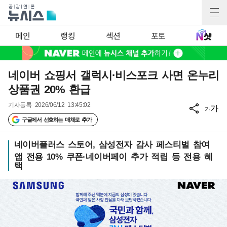
메인
랭킹
섹션
포토
네이버 쇼핑서 갤럭시·비스포크 사면 온누리
상품권 20% 환급
기사등록
2026/06/12 13:45:02
가
가
구글에서 선호하는 매체로 추가
네이버플러스 스토어, 삼성전자 감사 페스티벌 참여
앱 전용 10% 쿠폰·네이버페이 추가 적립 등 전용 혜
택