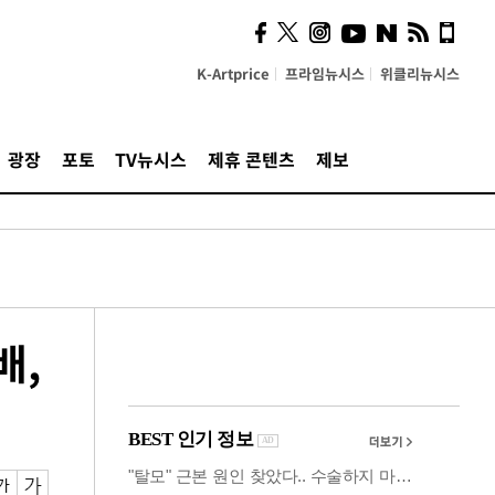
사이 해답 찾았죠"…알을
깨고 나온 '초자아'
K-Artprice
프라임뉴시스
위클리뉴시스
광장
포토
TV뉴시스
제휴 콘텐츠
제보
배,