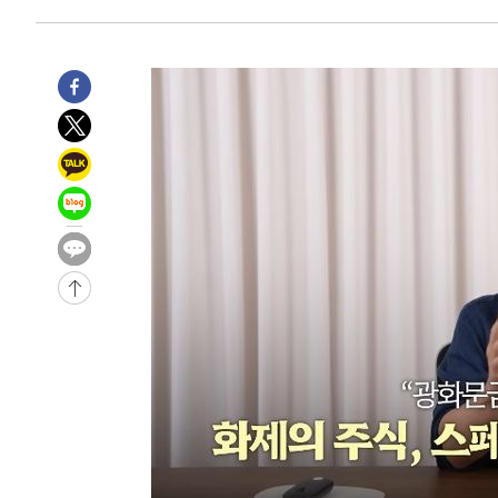
7시간 전 >
'최고 37도' 폭염 지속…강원동해안 최대 150㎜ 비
9시간 전 >
[속보]뉴욕증시 상승 마감…S&P 0.6% 나스닥 1.3%↑
-26484초 전 >
이란 "호르무즈 재개방 합의 근접…美 배상 선행돼야"
-17531초 전 >
[속보]與최고위원 제주·인천 순회경선…박선원·최민희
한민수·김용 순
-17484초 전 >
[속보]김민석, 與 전대 당원투표 누적 득표율 45.42%로 
청래 44.56%
-16766초 전 >
[속보]與 대표 경선 제주·인천 당원투표…金 47.75%·
42.08%·宋 10.17%
-16300초 전 >
이강인 "아틀레티코 이적 기뻐…등번호 7번 의미보단 팀 
것"
-16235초 전 >
[속보]與 당대표 경선, 제주·인천 권리당원 투표 김민석 
-10009초 전 >
낮 최고 35도 '무더위'…동해안 시간당 30㎜ '강한 비'[
-9279초 전 >
[속보]이강인 "감독님이 원하는 마음 느꼈고, 많은 트로피 
레티코 이적"
-9061초 전 >
수도권 40도 육박 '펄펄'…동해안 일부 지역엔 호의주의보
-8030초 전 >
온열질환 사망자 3명 늘어…누적 환자 3000명 돌파
-1975초 전 >
강릉에 시간당 81.4㎜ 물폭탄…도로 잠기고 담벼락 붕괴
31분 전 >
백운산서 80년근 천종산삼 9뿌리 발견…감정가 1.3억원
1시간 전 >
선재도서 해루질 나섰다 실종 60대, 닷새 만에 숨진 채 발견
1시간 전 >
남자 농구, 나고야 아시안게임서 '홈팀' 일본과 한일전