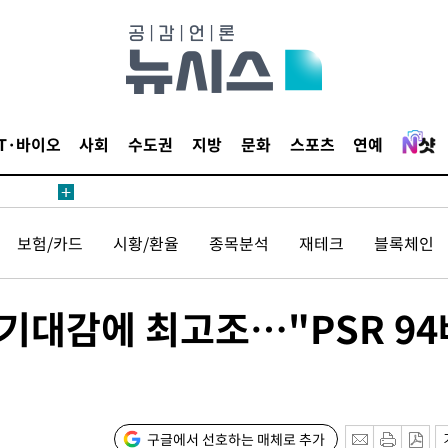
1위… 정
鄭
위해 뛸
승리
일날씨]
IT·바이오
사회
수도권
지방
문화
스포츠
연예
원해 아틀
보험/카드
시황/환율
종목분석
재테크
블록체인
 기대감에 최고조…"PSR 94
속[다음주
다"
구글에서 선호하는 매체로 추가
려 죄송"