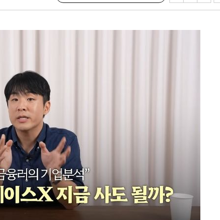
·서미화·
1위… 정
鄭
위해 뛸
승리
내일날씨]
원해 아틀