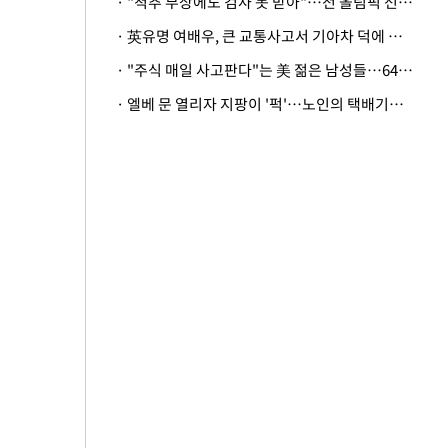
· "척추 부상에도 검사 못 받아"…전 올림픽 선수, 美봅슬레이협회 상대 소송
· 英유명 여배우, 큰 교통사고서 기아차 덕에 살았다
· "주식 매일 사고판다"는 美 젊은 남성들…64%가 "나는 인생의 패배자“
· 엘베 문 열리자 지팡이 '퍽'…노인의 택배기사 폭행 이유