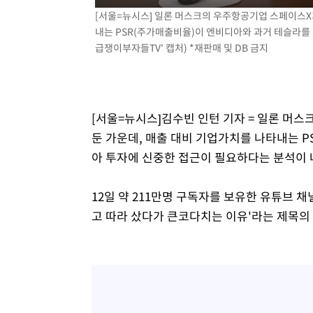
[서울=뉴시스] 일론 머스크의 우주항공기업 스페이스X가
2시간 전 >
여수 오동도 해상서 모터보트 전복…1명 사망·1명 실종
내는 PSR(주가매출비율)이 엔비디아와 과거 테슬라를 
3시간 전 >
극한폭염 한풀 꺾이지만…'낮 최고 35도' 무더위, 열대야 계
급쟁이부자들TV' 캡처) *재판매 및 DB 금지
날씨]
3시간 전 >
축구협회 "압수수색·성접대 논란 사과…쇄신의 기회로 삼겠
4시간 전 >
[속보]'압수수색·성접대 논란' 축구협회 "실망과 걱정 안겨드
7시간 전 >
'최고 37도' 폭염 지속…강원동해안 최대 150㎜ 비
9시간 전 >
[속보]뉴욕증시 상승 마감…S&P 0.6% 나스닥 1.3%↑
[서울=뉴시스]김수빈 인턴 기자 = 일론 머스
둔 가운데, 매출 대비 기업가치를 나타내는 
아 투자에 신중한 접근이 필요하다는 분석이 
12일 약 211만명 구독자를 보유한 유튜브 채널
고 따라 샀다가 큰코다치는 이유'라는 제목의