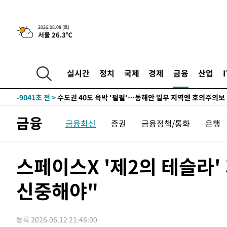
한민수·김용 순
-17464초 전 >
[속보]김민석, 與 전대 당원투표 누적 득표율 45.42%로 
청래 44.56%
-16746초 전 >
[속보]與 대표 경선 제주·인천 당원투표…金 47.75%·
2026.08.08 (토)
서울 26.3℃
42.08%·宋 10.17%
-16280초 전 >
이강인 "아틀레티코 이적 기뻐…등번호 7번 의미보단 팀 
것"
-16215초 전 >
[속보]與 당대표 경선, 제주·인천 권리당원 투표 김민석 
-9989초 전 >
낮 최고 35도 '무더위'…동해안 시간당 30㎜ '강한 비'[내
실시간
정치
국제
경제
금융
산업
-9259초 전 >
[속보]이강인 "감독님이 원하는 마음 느꼈고, 많은 트로피 
레티코 이적"
-9041초 전 >
수도권 40도 육박 '펄펄'…동해안 일부 지역엔 호의주의보
-8010초 전 >
온열질환 사망자 3명 늘어…누적 환자 3000명 돌파
금융
금융최신
증권
금융정책/통화
은행
-1955초 전 >
강릉에 시간당 81.4㎜ 물폭탄…도로 잠기고 담벼락 붕괴
32분 전 >
백운산서 80년근 천종산삼 9뿌리 발견…감정가 1.3억원
1시간 전 >
선재도서 해루질 나섰다 실종 60대, 닷새 만에 숨진 채 발견
스페이스X '제2의 테슬라'
1시간 전 >
남자 농구, 나고야 아시안게임서 '홈팀' 일본과 한일전
신중해야"
2시간 전 >
여수 오동도 해상서 모터보트 전복…1명 사망·1명 실종
3시간 전 >
극한폭염 한풀 꺾이지만…'낮 최고 35도' 무더위, 열대야 계
날씨]
3시간 전 >
축구협회 "압수수색·성접대 논란 사과…쇄신의 기회로 삼겠
등록 2026.06.12 21:46:00
4시간 전 >
[속보]'압수수색·성접대 논란' 축구협회 "실망과 걱정 안겨드