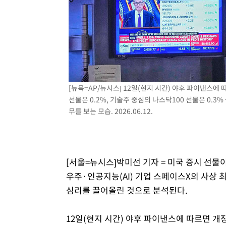
3시간 전 >
[속보]원·달러 환율, 7.7원 내린 1416.1원 마감
3시간 전 >
[속보] 노원서 40.1도 관측…서울, 2018년 이후 첫 40도
4시간 전 >
[속보]종합특검, '계엄 수용공간 확보' 신용해 前교정본부장 
4시간 전 >
외신들도 주목한 韓축구 파문…"국민적 공분에 수사 재개"
4시간 전 >
11시간 압수수색에 성접대 파문까지…'쑥대밭' 된 축구협회
4시간 전 >
[속보]규제합리화위원회 부위원장에 김태유 서울대 공대 교
[뉴욕=AP/뉴시스] 12일(현지 시간) 야후 파이낸스에 
후임
선물은 0.2%, 기술주 중심의 나스닥100 선물은 0.3
무를 보는 모습. 2026.06.12.
[서울=뉴시스]박미선 기자 = 미국 증시 선물
우주·인공지능(AI) 기업 스페이스X의 사상 최
심리를 끌어올린 것으로 분석된다.
12일(현지 시간) 야후 파이낸스에 따르면 개