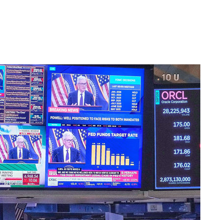
수…이병태
지(종합)
.3만개 하
4.1%로
고 과감히
쪽 아웃바운
향
난지역 선포
지 못 갈
]
선제 대응"
쳐