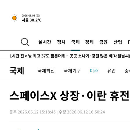
향수정 (2보)
-9055초 전 >
[속보] 미 사업체, 일자리 7월에 2.3만 개 줄어…실업률은 
↓
-4918초 전 >
[속보]이 대통령 "부동산 공급 기존 사고방식 매달리지 말
2026.08.08 (토)
서울 30.2℃
실천"
-4003초 전 >
이란, "오만과 '중앙 단일 루트' 합의…북쪽 인바운드·남
드는 임시"
1시간 전 >
"낮 기온 소폭 하락"…수도권 폭염중대경보, 폭염경보로 하
1시간 전 >
[속보]이 대통령, '호우피해' 안동·의성 관할 4개 면 특별재
실시간
정치
국제
경제
금융
산업
1시간 전 >
[단독]중수청 지원 검사들, 정원 초과 시 낮은 계급 임용…희망
수도
1시간 전 >
낮 최고 37도 찜통더위…곳곳 소나기·강원 많은 비[내일날씨
2시간 전 >
SK하이닉스, 용인·청주 팹에 54조 투자…"AI 메모리 수요 
국제
국제최신
국제기구
미주
유럽
중
3시간 전 >
여자배구 이재영·이다영 자매, 아제르바이잔 투란VC 입단
3시간 전 >
외국인 심판 성 접대 7경기 들여다보니…한국 축구 '5승 2무'
3시간 전 >
[속보]코스닥, 2.86포인트(0.36%) 내린 798.81마감
스페이스X 상장·이란 휴전
3시간 전 >
[속보]코스피, 6200선 약보합…0.60% 내린 6258.77에 마
3시간 전 >
[속보]원·달러 환율, 7.7원 내린 1416.1원 마감
등록 2026.06.12 15:18:45
수정 2026.06.12 16:50:24
3시간 전 >
[속보] 노원서 40.1도 관측…서울, 2018년 이후 첫 40도
4시간 전 >
[속보]종합특검, '계엄 수용공간 확보' 신용해 前교정본부장 
4시간 전 >
외신들도 주목한 韓축구 파문…"국민적 공분에 수사 재개"