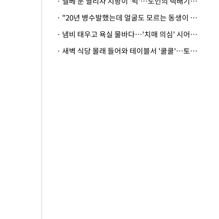
· 엘베 문 열리자 지팡이 '퍽'…노인의 택배기사 폭행 이유
· "20년 병수발했는데 얼굴도 모르는 동생이 유산 절반을"…배다른 형제 상속권 있을까
· 냄비 태우고 욕실 물바다…'치매 의심' 시어머니 검사 권유했다가 '날벼락'
· 새벽 식당 몰래 들어와 테이블서 '쿨쿨'…토사물 남기고 사라진 남성