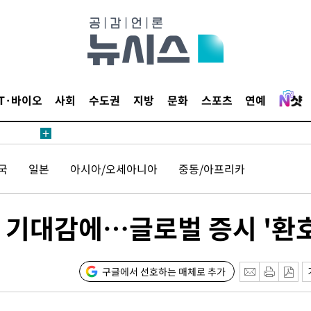
4.1%로
고 과감히
쪽 아웃바운
향
난지역 선포
IT·바이오
사회
수도권
지방
문화
스포츠
연예
지 못 갈
]
선제 대응"
국
일본
아시아/오세아니아
중동/아프리카
 기대감에…글로벌 증시 '환호
쳐
구글에서 선호하는 매체로 추가
기소