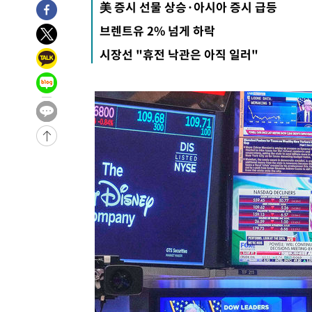
美 증시 선물 상승·아시아 증시 급등
4시간 전 >
11시간 압수수색에 성접대 파문까지…'쑥대밭' 된 축구협회
브렌트유 2% 넘게 하락
4시간 전 >
[속보]규제합리화위원회 부위원장에 김태유 서울대 공대 교
시장선 "휴전 낙관은 아직 일러"
후임
-12488초 전 >
이강인, 폭염 속 AT마드리드 첫 훈련…80명 식사 대접까
-9627초 전 >
미 사업체 일자리, 7월에 2.3만개 순감하고 그 전 2개월 10
향수정 (2보)
-9075초 전 >
[속보] 미 사업체, 일자리 7월에 2.3만 개 줄어…실업률은 
↓
-4938초 전 >
[속보]이 대통령 "부동산 공급 기존 사고방식 매달리지 말
실천"
-4023초 전 >
이란, "오만과 '중앙 단일 루트' 합의…북쪽 인바운드·남
드는 임시"
1시간 전 >
"낮 기온 소폭 하락"…수도권 폭염중대경보, 폭염경보로 하
1시간 전 >
[속보]이 대통령, '호우피해' 안동·의성 관할 4개 면 특별재
1시간 전 >
[단독]중수청 지원 검사들, 정원 초과 시 낮은 계급 임용…희망
수도
1시간 전 >
낮 최고 37도 찜통더위…곳곳 소나기·강원 많은 비[내일날씨
2시간 전 >
SK하이닉스, 용인·청주 팹에 54조 투자…"AI 메모리 수요 
3시간 전 >
여자배구 이재영·이다영 자매, 아제르바이잔 투란VC 입단
3시간 전 >
외국인 심판 성 접대 7경기 들여다보니…한국 축구 '5승 2무'
3시간 전 >
[속보]코스닥, 2.86포인트(0.36%) 내린 798.81마감
3시간 전 >
[속보]코스피, 6200선 약보합…0.60% 내린 6258.77에 마