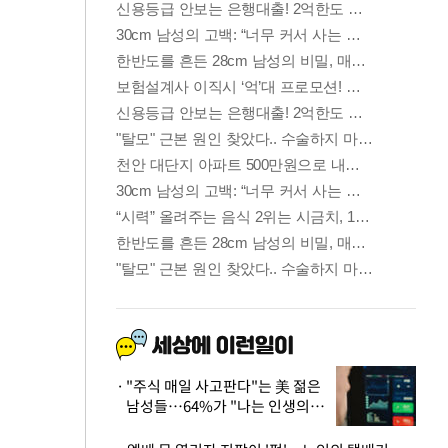
"주식 매일 사고판다"는 美 젊은
남성들…64%가 "나는 인생의
패배자“