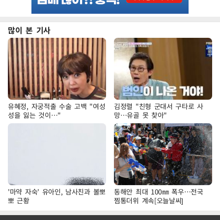
많이 본 기사
유혜정, 자궁적출 수술 고백 "여성
김정렬 "친형 군대서 구타로 사
성을 잃는 것이…"
망…유골 못 찾아"
'마약 자숙' 유아인, 남사친과 볼뽀
동해안 최대 100㎜ 폭우…전국
뽀 근황
찜통더위 계속[오늘날씨]