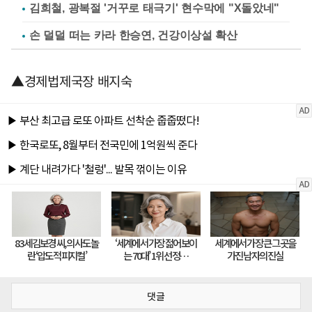
김희철, 광복절 '거꾸로 태극기' 현수막에 "X돌았네"
손 덜덜 떠는 카라 한승연, 건강이상설 확산
▲경제법제국장 배지숙
댓글