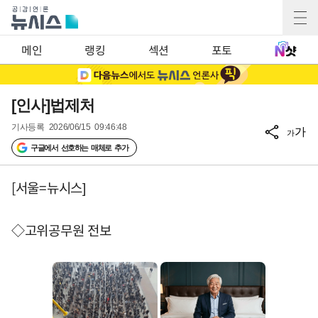
메인
랭킹
섹션
포토
[인사]법제처
기사등록
2026/06/15 09:46:48
가
가
구글에서 선호하는 매체로 추가
[서울=뉴시스]
◇고위공무원 전보