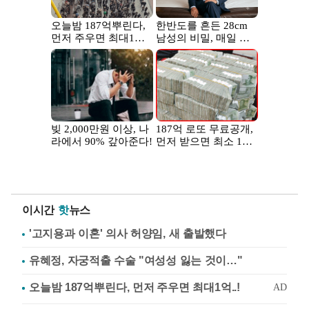
이시간
핫
뉴스
'고지용과 이혼' 의사 허양임, 새 출발했다
유혜정, 자궁적출 수술 "여성성 잃는 것이…"