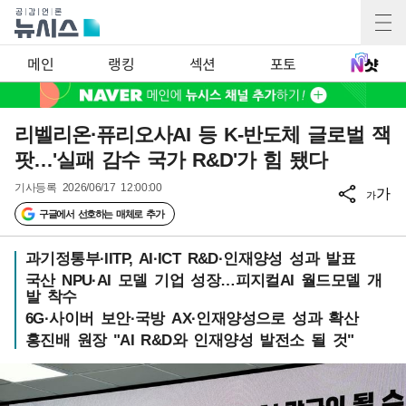
메인
랭킹
섹션
포토
리벨리온·퓨리오사AI 등 K-반도체 글로벌 잭
팟…'실패 감수 국가 R&D'가 힘 됐다
기사등록
2026/06/17 12:00:00
가
가
구글에서 선호하는 매체로 추가
과기정통부·IITP, AI·ICT R&D·인재양성 성과 발표
국산 NPU·AI 모델 기업 성장…피지컬AI 월드모델 개
발 착수
6G·사이버 보안·국방 AX·인재양성으로 성과 확산
홍진배 원장 "AI R&D와 인재양성 발전소 될 것"