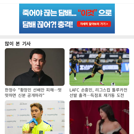
많이 본 기사
한정수 "황정민 선배만 피해…떳
LAFC 손흥민, 리그스컵 톨루카전
떳하면 신분 공개하라"
선발 출격…득점포 재가동 도전