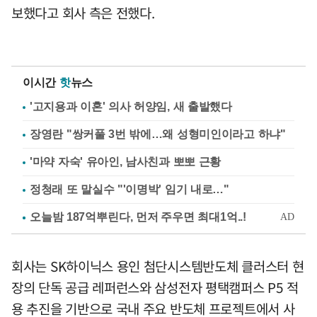
보했다고 회사 측은 전했다.
이시간
핫
뉴스
'고지용과 이혼' 의사 허양임, 새 출발했다
장영란 "쌍커풀 3번 밖에…왜 성형미인이라고 하냐"
'마약 자숙' 유아인, 남사친과 뽀뽀 근황
정청래 또 말실수 "'이명박' 임기 내로…"
회사는 SK하이닉스 용인 첨단시스템반도체 클러스터 현
장의 단독 공급 레퍼런스와 삼성전자 평택캠퍼스 P5 적
용 추진을 기반으로 국내 주요 반도체 프로젝트에서 사