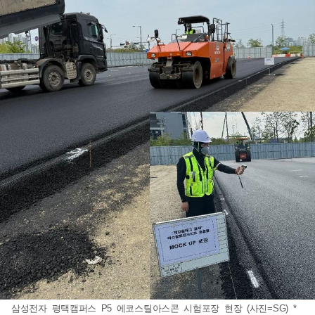
삼성전자 평택캠퍼스 P5 에코스틸아스콘 시험포장 현장 (사진=SG) *