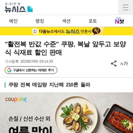
메인
랭킹
섹션
포토
"활전복 반값 수준" 쿠팡, 복날 앞두고 보양
식 식재료 할인 판매
기사등록
2026/07/08 09:14:39
가
가
구글에서 선호하는 매체로 추가
쿠팡 전복 매입량 지난해 210톤 돌파