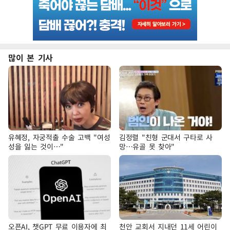
많이 본 기사
유혜정, 자궁적출 수술 고백 "여성
김정렬 "친형 군대서 구타로 사
성을 잃는 것이…"
망…유골 못 찾아"
오픈AI, 챗GPT 무료 이용자에 최
천안 교회서 지내던 11세 어린이