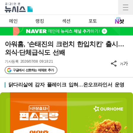
메인
랭킹
섹션
포토
아워홈, '손태진의 크런치 한입치킨' 출시…
외식·단체급식도 선봬
기사등록
2026/07/08 09:18:21
가
가
구글에서 선호하는 매체로 추가
닭다리살에 감자 플레이크 입혀…온오프라인서 운영