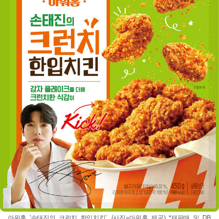
아워홈 '손태진의 크런치 한입치킨'. (사진=아워홈 제공) *재판매 및 DB