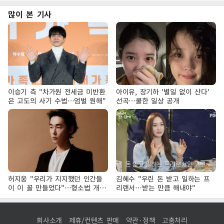
많이 본 기사
이승기 측 "차가원 전세금 미반환
아이유, 장기하 '별일 없이 산다'
은 고도의 사기 수법…엄벌 원해"
선곡…쿨한 일상 공개
허지웅 "우리가 지지했던 인간들
김혜수 "우린 돈 받고 일하는 프
이 이 꼴 만들었다"…형소법 개정
리랜서…받는 만큼 해내야"
에 격한 반응
회사소개
제휴/컨텐츠 판매
약관·정책
고충처리