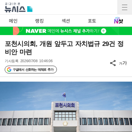
메인
랭킹
섹션
포토
포천시의회, 개원 앞두고 자치법규 29건 정
비안 마련
기사등록
2026/07/08 10:46:06
가
가
구글에서 선호하는 매체로 추가