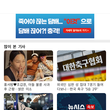
많이 본 기사
홍서범♥조갑경, 아들 불륜 사과
외국인 심판 성 접대 7경기 들여
후 근황…밝은 미소
다보니…한국 축구 '5승 2무'