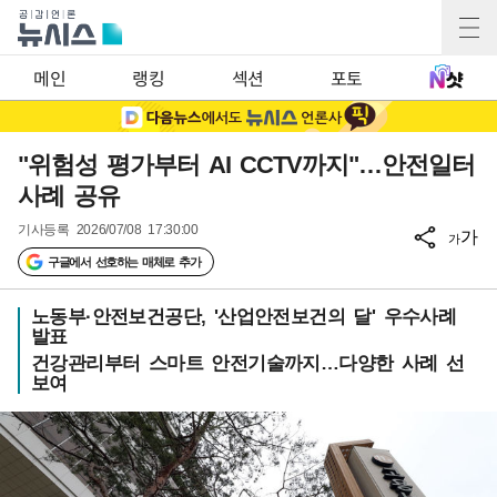
메인
랭킹
섹션
포토
"위험성 평가부터 AI CCTV까지"…안전일터
사례 공유
기사등록
2026/07/08 17:30:00
가
가
구글에서 선호하는 매체로 추가
노동부·안전보건공단, '산업안전보건의 달' 우수사례
발표
건강관리부터 스마트 안전기술까지…다양한 사례 선
보여