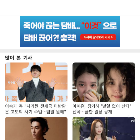
많이 본 기사
이승기 측 "차가원 전세금 미반환
아이유, 장기하 '별일 없이 산다'
은 고도의 사기 수법…엄벌 원해"
선곡…쿨한 일상 공개